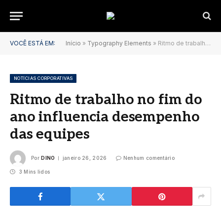
VOCÊ ESTÁ EM:
Início
»
Typography Elements
»
Ritmo de trabalho no fim do ano influencia desempenho das equipes
NOTÍCIAS CORPORATIVAS
Ritmo de trabalho no fim do
ano influencia desempenho
das equipes
Por
DINO
janeiro 26, 2026
Nenhum comentário
3 Mins lidos