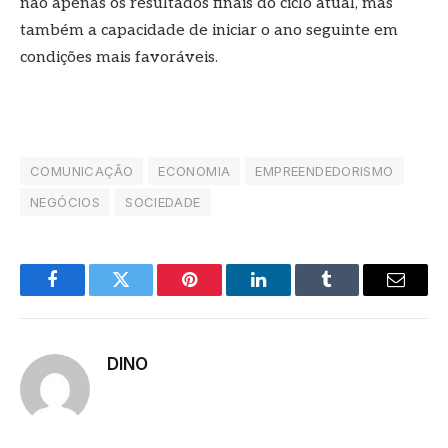
não apenas os resultados finais do ciclo atual, mas
também a capacidade de iniciar o ano seguinte em
condições mais favoráveis.
COMUNICAÇÃO
ECONOMIA
EMPREENDEDORISMO
NEGÓCIOS
SOCIEDADE
Facebook
Twitter
Pinterest
LinkedIn
Tumblr
E-
mail
DINO