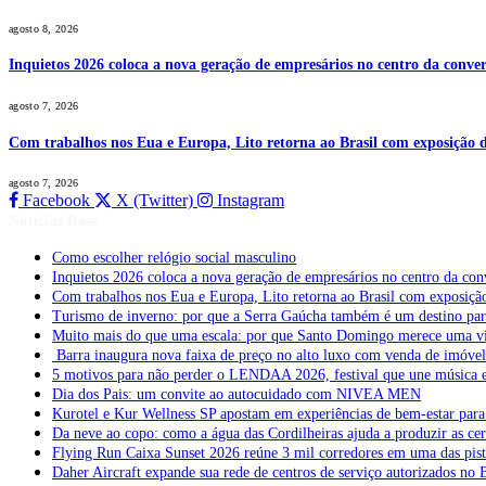
agosto 8, 2026
Inquietos 2026 coloca a nova geração de empresários no centro da conver
agosto 7, 2026
Com trabalhos nos Eua e Europa, Lito retorna ao Brasil com exposição de
agosto 7, 2026
Facebook
X (Twitter)
Instagram
Notícias Boss
Como escolher relógio social masculino
Inquietos 2026 coloca a nova geração de empresários no centro da con
Com trabalhos nos Eua e Europa, Lito retorna ao Brasil com exposição 
Turismo de inverno: por que a Serra Gaúcha também é um destino pa
Muito mais do que uma escala: por que Santo Domingo merece uma v
Barra inaugura nova faixa de preço no alto luxo com venda de imóve
5 motivos para não perder o LENDAA 2026, festival que une música e
Dia dos Pais: um convite ao autocuidado com NIVEA MEN
Kurotel e Kur Wellness SP apostam em experiências de bem-estar para 
Da neve ao copo: como a água das Cordilheiras ajuda a produzir as cer
Flying Run Caixa Sunset 2026 reúne 3 mil corredores em uma das pista
Daher Aircraft expande sua rede de centros de serviço autorizados no 