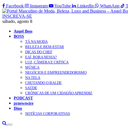
Facebook
Instagram
YouTube
LinkedIn
WhatsApp
T
INSCREVA-SE
sábado, agosto 8
Angel Boss
BOSS
TÁ NA MODA
BELEZA E BEM-ESTAR
DICAS DO CHEF
EAÍ, BORA NESSA?
LUZ, CÂMERA E CRÍTICA
MÚSICA
NEGÓCIOS E EMPREENDEDORISMO
NA TELA
CHUTANDO O BALDE
SAÚDE
CRÔNICAS DE UM CIDADÃO APRENDIZ
PODCAST
prnewswire
Dino
NOTÍCIAS CORPORATIVAS