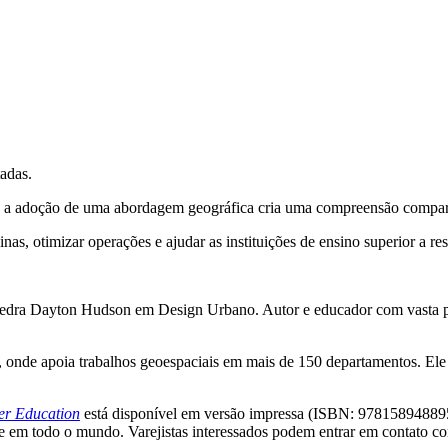
adas.
 a adoção de uma abordagem geográfica cria uma compreensão compartil
nas, otimizar operações e ajudar as instituições de ensino superior a re
átedra Dayton Hudson em Design Urbano. Autor e educador com vasta pr
, onde apoia trabalhos geoespaciais em mais de 150 departamentos. Ele
her Education
está disponível em versão impressa (ISBN: 97815894889
ne em todo o mundo. Varejistas interessados podem entrar em contato com