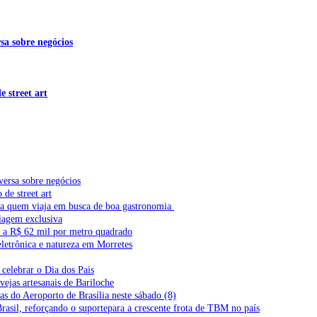
sa sobre negócios
 street art
versa sobre negócios
de street art
ra quem viaja em busca de boa gastronomia
iagem exclusiva
l a R$ 62 mil por metro quadrado
letrônica e natureza em Morretes
celebrar o Dia dos Pais
vejas artesanais de Bariloche
s do Aeroporto de Brasília neste sábado (8)
Brasil, reforçando o suportepara a crescente frota de TBM no país