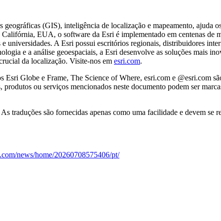
 geográficas (GIS), inteligência de localização e mapeamento, ajuda os 
 Califórnia, EUA, o software da Esri é implementado em centenas de m
 e universidades. A Esri possui escritórios regionais, distribuidores in
logia e a análise geoespaciais, a Esri desenvolve as soluções mais in
ucial da localização. Visite-nos em
esri.com
.
pos Esri Globe e Frame, The Science of Where, esri.com e @esri.com são
, produtos ou serviços mencionados neste documento podem ser marcas 
. As traduções são fornecidas apenas como uma facilidade e devem se ref
re.com/news/home/20260708575406/pt/