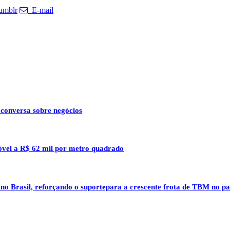
umblr
E-mail
 conversa sobre negócios
óvel a R$ 62 mil por metro quadrado
 no Brasil, reforçando o suportepara a crescente frota de TBM no pa