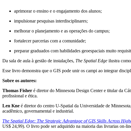
aprimorar o ensino e o engajamento dos alunos;
impulsionar pesquisas interdisciplinares;
melhorar o planejamento e as operações do campus;
fortalecer parcerias com a comunidade;
preparar graduados com habilidades geoespaciais muito requisit
Da sala de aula à gestão de instalações,
The Spatial Edge
ilustra como
Esse livro demonstra que o GIS pode unir os campi ao integrar discipli
Sobre os autores:
Thomas Fisher
é diretor do Minnesota Design Center e titular da C
profissional e ética.
Len Kne
é diretor do centro U-Spatial da Universidade de Minnesota
acadêmico, governamental e industrial.
The Spatial Edge: The Strategic Advantage of GIS Skills Across Hig
US$ 24,99). O livro pode ser adquirido na maioria das livrarias on-li