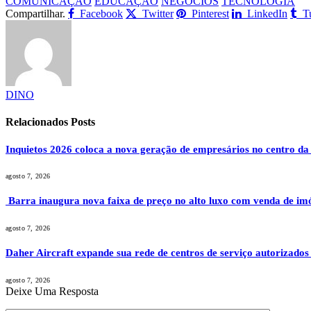
COMUNICAÇÃO
EDUCAÇÃO
NEGÓCIOS
TECNOLOGIA
Compartilhar.
Facebook
Twitter
Pinterest
LinkedIn
T
DINO
Relacionados
Posts
Inquietos 2026 coloca a nova geração de empresários no centro da
agosto 7, 2026
Barra inaugura nova faixa de preço no alto luxo com venda de im
agosto 7, 2026
Daher Aircraft expande sua rede de centros de serviço autorizados
agosto 7, 2026
Deixe Uma Resposta