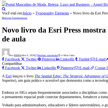
Você está em:
Início
»
Typography Elements
»
Novo livro da Esri Pre
Notícias Corporativas
Novo livro da Esri Press mostr
de aula
Por
DINO
julho 9, 2026
Nenhum comentário
4 Mins lidos
Facebook
Twitter
Pinterest
LinkedIn
Tumblr
E-mail
Compartilhar
Facebook
Twitter
LinkedIn
Pinterest
E-mail
Copiar 
A
Esri
lançou o livro
The Spatial Edge: The Strategic Advantage of G
Superior), um guia prático e acessível que demonstra como a tecnolog
Embora os SIGs sejam frequentemente associados a disciplinas como 
o pensamento espacial pode conectar departamentos, fortalecer a tomad
Voltado para administradores, educadores e líderes universitários, o g