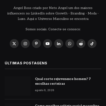
Angel Boss criado por Neto Angel um dos maiores
influencers no LinkedIn sobre Growth - Branding - Moda -
Luxo. Aqui o Universo Masculino se encontra
Somos sociais. Conecte-se conosco:
X
Instagram
Pinterest
YouTube
LinkedIn
WhatsApp
Reddit
TikTok
(Twitter)
ÚLTIMAS POSTAGENS
Qual corte rejuvenesce homem? 7
escolhas certeiras
agosto 9, 2026
Como escolher relógio social masculino