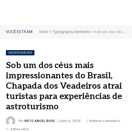
VOCÊ ESTÁ EM:
Início
»
Typography Elements
»
Sob um dos céus mais impressionantes do Brasil, Chapada dos Veadeiros atrai turistas para experiências de astroturismo
UNCATEGORIZED
Sob um dos céus mais
impressionantes do Brasil,
Chapada dos Veadeiros atrai
turistas para experiências de
astroturismo
Por
NETO ANGEL BOSS
julho 9, 2026
Nenhum comentário
4 Mins lidos