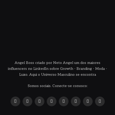
Angel Boss criado por Neto Angel um dos maiores
influencers no LinkedIn sobre Growth - Branding - Moda -
Luxo. Aqui o Universo Masculino se encontra
Somos sociais. Conecte-se conosco:
X
Instagram
Pinterest
YouTube
LinkedIn
WhatsApp
Reddit
TikTok
(Twitter)