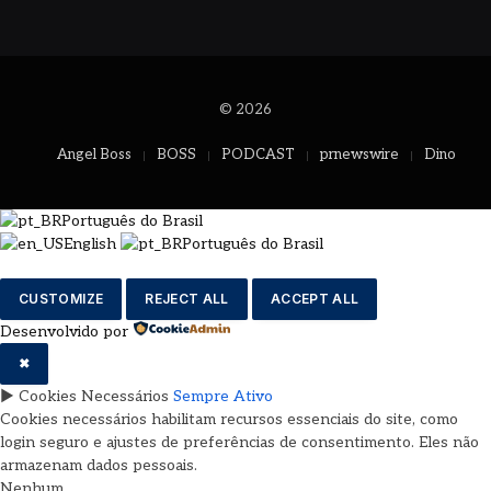
© 2026
Angel Boss
BOSS
PODCAST
prnewswire
Dino
Português do Brasil
English
Português do Brasil
CUSTOMIZE
REJECT ALL
ACCEPT ALL
Desenvolvido por
✖
►
Cookies Necessários
Sempre Ativo
Cookies necessários habilitam recursos essenciais do site, como
login seguro e ajustes de preferências de consentimento. Eles não
armazenam dados pessoais.
Nenhum