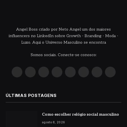
Angel Boss criado por Neto Angel um dos maiores
influencers no LinkedIn sobre Growth - Branding - Moda -
Luxo. Aqui o Universo Masculino se encontra
Somos sociais. Conecte-se conosco:
X
Instagram
Pinterest
YouTube
LinkedIn
WhatsApp
Reddit
TikTok
(Twitter)
ÚLTIMAS POSTAGENS
Como escolher relógio social masculino
agosto 8, 2026