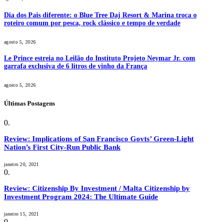
Dia dos Pais diferente: o Blue Tree Daj Resort & Marina troca o
roteiro comum por pesca, rock clássico e tempo de verdade
agosto 5, 2026
Le Prince estreia no Leilão do Instituto Projeto Neymar Jr. com
garrafa exclusiva de 6 litros de vinho da França
agosto 5, 2026
Últimas Postagens
Review: Implications of San Francisco Govts’ Green-Light
Nation’s First City-Run Public Bank
janeiro 20, 2021
Review: Citizenship By Investment / Malta Citizenship by
Investment Program 2024: The Ultimate Guide
janeiro 15, 2021