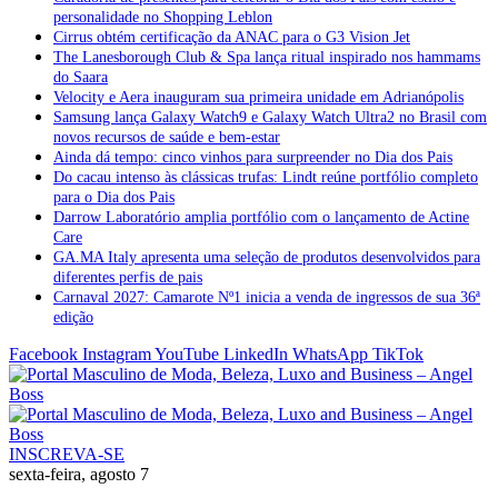
personalidade no Shopping Leblon
Cirrus obtém certificação da ANAC para o G3 Vision Jet
The Lanesborough Club & Spa lança ritual inspirado nos hammams
do Saara
Velocity e Aera inauguram sua primeira unidade em Adrianópolis
Samsung lança Galaxy Watch9 e Galaxy Watch Ultra2 no Brasil com
novos recursos de saúde e bem-estar
Ainda dá tempo: cinco vinhos para surpreender no Dia dos Pais
Do cacau intenso às clássicas trufas: Lindt reúne portfólio completo
para o Dia dos Pais
Darrow Laboratório amplia portfólio com o lançamento de Actine
Care
GA.MA Italy apresenta uma seleção de produtos desenvolvidos para
diferentes perfis de pais
Carnaval 2027: Camarote Nº1 inicia a venda de ingressos de sua 36ª
edição
Facebook
Instagram
YouTube
LinkedIn
WhatsApp
TikTok
INSCREVA-SE
sexta-feira, agosto 7