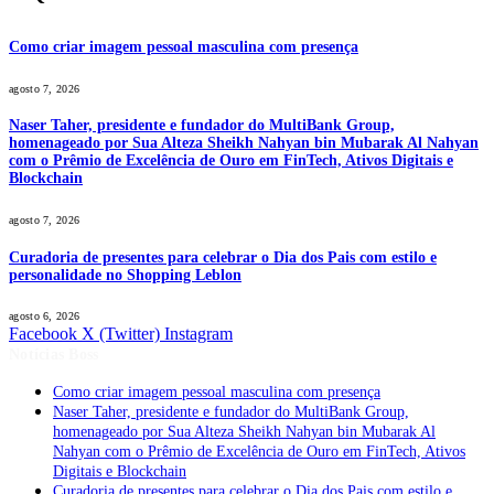
Como criar imagem pessoal masculina com presença
agosto 7, 2026
Naser Taher, presidente e fundador do MultiBank Group,
homenageado por Sua Alteza Sheikh Nahyan bin Mubarak Al Nahyan
com o Prêmio de Excelência de Ouro em FinTech, Ativos Digitais e
Blockchain
agosto 7, 2026
Curadoria de presentes para celebrar o Dia dos Pais com estilo e
personalidade no Shopping Leblon
agosto 6, 2026
Facebook
X (Twitter)
Instagram
Notícias Boss
Como criar imagem pessoal masculina com presença
Naser Taher, presidente e fundador do MultiBank Group,
homenageado por Sua Alteza Sheikh Nahyan bin Mubarak Al
Nahyan com o Prêmio de Excelência de Ouro em FinTech, Ativos
Digitais e Blockchain
Curadoria de presentes para celebrar o Dia dos Pais com estilo e