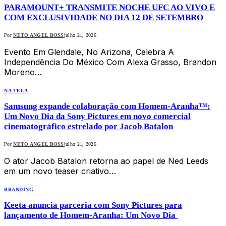
PARAMOUNT+ TRANSMITE NOCHE UFC AO VIVO E
COM EXCLUSIVIDADE NO DIA 12 DE SETEMBRO
Por
NETO ANGEL BOSS
julho 21, 2026
Evento Em Glendale, No Arizona, Celebra A
Independência Do México Com Alexa Grasso, Brandon
Moreno…
NA TELA
Samsung expande colaboração com Homem-Aranha™:
Um Novo Dia da Sony Pictures em novo comercial
cinematográfico estrelado por Jacob Batalon
Por
NETO ANGEL BOSS
julho 21, 2026
O ator Jacob Batalon retorna ao papel de Ned Leeds
em um novo teaser criativo…
BRANDING
Keeta anuncia parceria com Sony Pictures para
lançamento de Homem-Aranha: Um Novo Dia