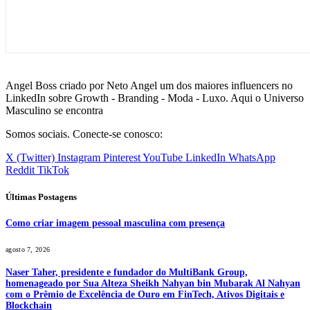
Angel Boss criado por Neto Angel um dos maiores influencers no
LinkedIn sobre Growth - Branding - Moda - Luxo. Aqui o Universo
Masculino se encontra
Somos sociais. Conecte-se conosco:
X (Twitter)
Instagram
Pinterest
YouTube
LinkedIn
WhatsApp
Reddit
TikTok
Últimas Postagens
Como criar imagem pessoal masculina com presença
agosto 7, 2026
Naser Taher, presidente e fundador do MultiBank Group,
homenageado por Sua Alteza Sheikh Nahyan bin Mubarak Al Nahyan
com o Prêmio de Excelência de Ouro em FinTech, Ativos Digitais e
Blockchain