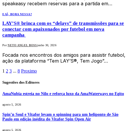
speakeasy recebem reservas para a partida em…
EAÍ, BORA NESSA?
LAY’S® brinca com os “delays” de transmissões para se
conectar com apaixonados por futebol em nova
campanha
Por
NETO ANGEL BOSS
junho 30, 2026
Focada nos encontros dos amigos para assistir futebol,
ação da plataforma “Tem LAY’S®, Tem Jogo”…
1
2
3
...
8
Proximo
Sugestões dos Editores
AmaNubia estreia no Nilo e reforça luxo da AmaWaterways no Egito
agosto 5, 2026
Spin’n Soul e Vitafor levam o spinning para um heliponto de São
Paulo em edição inédita do Vitafor Spin Open Air
agosto 5, 2026