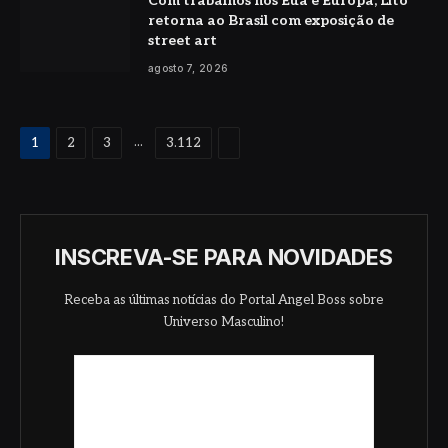
Com trabalhos nos Eua e Europa, Lito
retorna ao Brasil com exposição de
street art
agosto 7, 2026
Proximo
...
1
2
3
3.112
INSCREVA-SE PARA NOVIDADES
Receba as últimas notícias do Portal Angel Boss sobre
Universo Masculino!