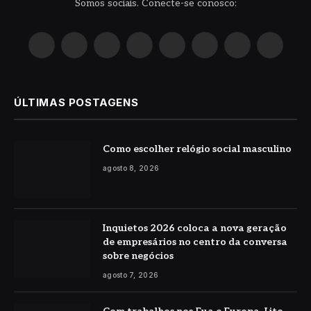
Somos sociais. Conecte-se conosco:
X
Instagram
Pinterest
YouTube
LinkedIn
WhatsApp
Reddit
TikTok
(Twitter)
ÚLTIMAS POSTAGENS
Como escolher relógio social masculino
agosto 8, 2026
Inquietos 2026 coloca a nova geração
de empresários no centro da conversa
sobre negócios
agosto 7, 2026