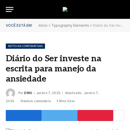
VOCÊ ESTÁ EM:
Início
»
Typography Elements
»
Diário do Ser investe na escrita para manejo da ansiedade
NOTÍCIAS CORPORATIVAS
Diário do Ser investe na
escrita para manejo da
ansiedade
Por
DINO
janeiro 7, 2026
Atualizado:
janeiro 7,
2026
Nenhum comentário
3 Mins lidos