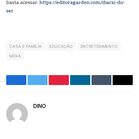
basta acessar:
https://editoragarden.com/diario-do-
ser
CASA E FAMÍLIA
EDUCAÇÃO
ENTRETENIMENTO
MÍDIA
Facebook
Twitter
Pinterest
LinkedIn
Tumblr
E-
mail
DINO