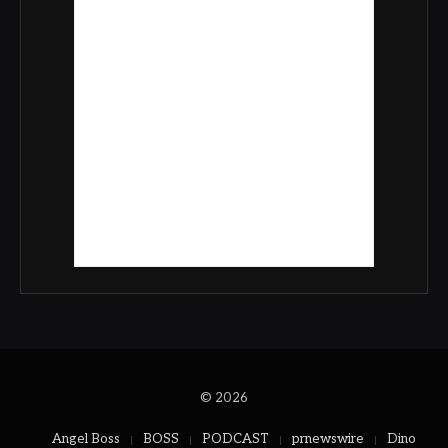
© 2026
Angel Boss
BOSS
PODCAST
prnewswire
Dino