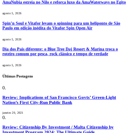
AmaNubia estreia no Nilo e reforça luxo da AmaWaterways no Egito
agosto 5, 2026
Spin’n Soul e Vitafor levam o spinning para um heliponto de São
Paulo em edição inédita do Vitafor Spin Open Air
agosto 5, 2026
Dia dos Pais diferente: o Blue Tree Daj Resort & Marina troca o
roteiro comum por pesca, rock clássico e tempo de verdade
agosto 5, 2026
Últimas Postagens
Review: Implications of San Francisco Govts’ Green-Light
Nation’s First City-Run Public Bank
janeiro 20, 2021
Review: Citizenship By Investment / Malta Citizenship by
Investment Program 2024: The Ultimate Guide