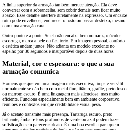
A linha superior da armação também merece atenção. Ela deve
conversar com a sobrancelha, sem cobrir demais nem ficar muito
abaixo. Esse detalhe interfere diretamente na expressão. Um encaixe
ruim pode envelhecer, endurecer o rosto ou passar desleixo, mesmo
com uma armação cara.
Outro ponto é a ponte. Se ela não encaixa bem no nariz, o óculos
escorrega, marca a pele ou fica torto. Em imagem pessoal, conforto
e estética andam juntos. Não adianta um modelo excelente no
espelho por 30 segundos e insuportável depois de duas horas.
Material, cor e espessura: o que a sua
armação comunica
Homens que querem uma imagem mais executiva, limpa e versátil
normalmente se dão bem com metal fino, titânio, grafite, preto fosco
ou marrom escuro. É uma linguagem mais silenciosa, mas muito
eficiente. Funciona especialmente bem em ambiente corporativo,
reuniões e contextos em que credibilidade visual pesa.
Já o acetato transmite mais presença. Tartaruga escuro, preto
brilhante, âmbar e tons profundos de verde ou azul podem trazer
sofisticação sem parecer caricato. É uma boa escolha para quem
quer que o óculos participe do look, e não apenas cumpra uma