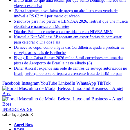
Muito mais do que uma escala: por que Santo Domingo merece uma
viagem exclusiva
Barra inaugura nova faixa de preço no alto luxo com venda de
imóvel a R$ 62 mil por metro quadrado
5 motivos para não perder o LENDAA 2026, festival que une música
eletrônica e natureza em Morretes
Dia dos Pais: um convite ao autocuidado com NIVEA MEN
Kurotel e Kur Wellness SP apostam em experiências de bem-estar
para celebrar o Dia dos Pais
Da neve ao copo: como a água das Cordilheiras ajuda a produzir as
cervejas artesanais de Bariloche
Flying Run Caixa Sunset 2026 reúne 3 mil corredores em uma das
pistas do Aeroporto de Brasília neste sábado (8)
Daher Aircraft expande sua rede de centros de serviço autorizados no
Brasil, reforçando o suportepara a crescente frota de TBM no país
Facebook
Instagram
YouTube
LinkedIn
WhatsApp
TikTok
INSCREVA-SE
sábado, agosto 8
Angel Boss
BOSS