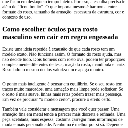
que ficam em destaque o tempo inteiro. Por isso, a escolha precisa ir
além de “ficou bonito”. O que importa mesmo é harmonia entre
formato do rosto, tamanho da armação, espessura da estrutura, cor e
contexto de uso.
Como escolher óculos para rosto
masculino sem cair em regra engessada
Existe uma ideia repetida à exaustão de que cada rosto tem um
modelo exato. Não funciona assim. O formato do rosto ajuda, mas
não decide tudo. Dois homens com rosto oval podem ter proporções
completamente diferentes de testa, maçã do rosto, mandíbula e nariz.
Resultado: o mesmo óculos valoriza um e apaga o outro.
O ponto mais inteligente é pensar em equilíbrio. Se o seu rosto tem
traços muito marcados, uma armação mais limpa pode sofisticar. Se
o rosto é mais suave, linhas mais retas podem trazer mais presença.
Em vez de procurar “o modelo certo”, procure o efeito certo.
Também vale considerar a mensagem que você quer passar. Uma
armação fina em metal tende a parecer mais discreta e refinada. Uma
peça acetatada, mais espessa, costuma carregar mais informação de
moda e mais personalidade. Nenhuma é melhor por si só. Depende