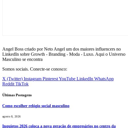
Angel Boss criado por Neto Angel um dos maiores influencers no
LinkedIn sobre Growth - Branding - Moda - Luxo. Aqui o Universo
Masculino se encontra
Somos sociais. Conecte-se conosco:
X (Twitter)
Instagram
Pinterest
YouTube
LinkedIn
WhatsApp
Reddit
TikTok
Últimas Postagens
Como escolher relógio social masculino
agosto 8, 2026
Inquietos 2026 coloca a nova geração de empresários no centro da