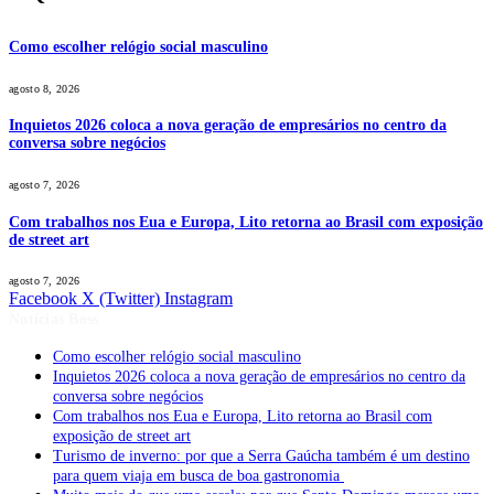
Como escolher relógio social masculino
agosto 8, 2026
Inquietos 2026 coloca a nova geração de empresários no centro da
conversa sobre negócios
agosto 7, 2026
Com trabalhos nos Eua e Europa, Lito retorna ao Brasil com exposição
de street art
agosto 7, 2026
Facebook
X (Twitter)
Instagram
Notícias Boss
Como escolher relógio social masculino
Inquietos 2026 coloca a nova geração de empresários no centro da
conversa sobre negócios
Com trabalhos nos Eua e Europa, Lito retorna ao Brasil com
exposição de street art
Turismo de inverno: por que a Serra Gaúcha também é um destino
para quem viaja em busca de boa gastronomia