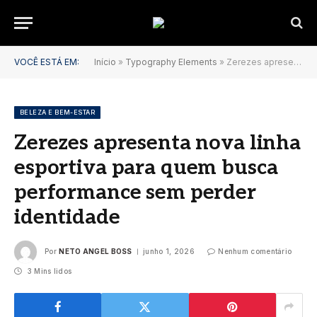
VOCÊ ESTÁ EM:
Início
»
Typography Elements
»
Zerezes apresenta nova linha esportiva para quem busca performance sem perder identidade
BELEZA E BEM-ESTAR
Zerezes apresenta nova linha
esportiva para quem busca
performance sem perder
identidade
Por
NETO ANGEL BOSS
junho 1, 2026
Nenhum comentário
3 Mins lidos