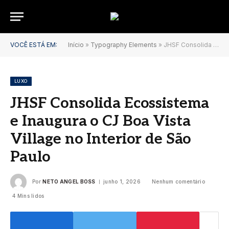
VOCÊ ESTÁ EM:
Início
»
Typography Elements
»
JHSF Consolida Ecossistema e Inaugura o CJ Boa Vista Village no Interior de São Paulo
LUXO
JHSF Consolida Ecossistema
e Inaugura o CJ Boa Vista
Village no Interior de São
Paulo
Por
NETO ANGEL BOSS
junho 1, 2026
Nenhum comentário
4 Mins lidos