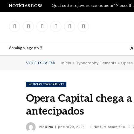
Qual corte rejuvenesce homem? 7 escolha
NOTÍCIAS BOSS
Facebook
Instagram
YouTube
LinkedIn
WhatsApp
TikTok
domingo, agosto 9
A
VOCÊ ESTÁ EM:
Início
»
Typography Elements
»
Opera 
NOTÍCIAS CORPORATIVAS
Opera Capital chega a 
Dia d
antecipados
Blue
Mari
comu
Por
DINO
janeiro 29, 2026
Nenhum comentário
2
clás
verd