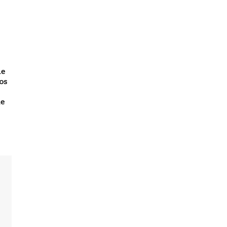
de
os
de