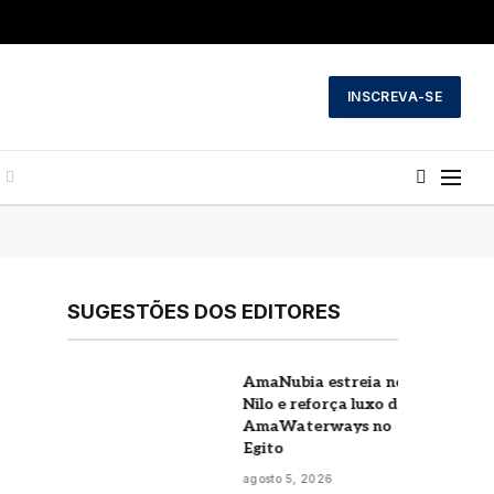
INSCREVA-SE
SUGESTÕES DOS EDITORES
a
AmaNubia estreia no
o
Nilo e reforça luxo da
AmaWaterways no
r
Egito
agosto 5, 2026