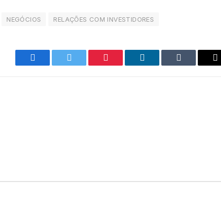
NEGÓCIOS
RELAÇÕES COM INVESTIDORES
Facebook
Twitter
Pinterest
LinkedIn
Tumblr
E
m