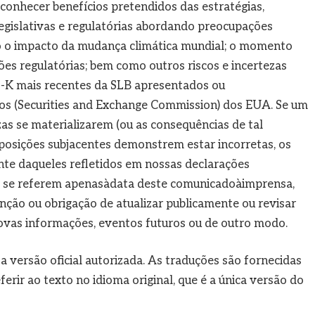
econhecer benefícios pretendidos das estratégias,
s legislativas e regulatórias abordando preocupações
do o impacto da mudança climática mundial; o momento
es regulatórias; bem como outros riscos e incertezas
8-K mais recentes da SLB apresentados ou
os (Securities and Exchange Commission) dos EUA. Se um
zas se materializarem (ou as consequências de tal
osições subjacentes demonstrem estar incorretas, os
nte daqueles refletidos em nossas declarações
as se referem apenasàdata deste comunicadoàimprensa,
nção ou obrigação de atualizar publicamente ou revisar
novas informações, eventos futuros ou de outro modo.
 a versão oficial autorizada. As traduções são fornecidas
rir ao texto no idioma original, que é a única versão do