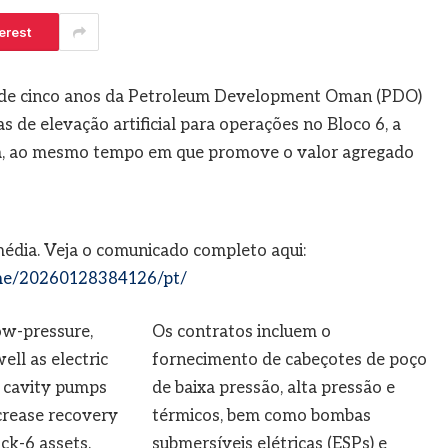
agosto 7, 2026
 5, 2026
erest
s de cinco anos da Petroleum Development Oman (PDO)
s de elevação artificial para operações no Bloco 6, a
mã, ao mesmo tempo em que promove o valor agregado
média. Veja o comunicado completo aqui:
me/20260128384126/pt/
Os contratos incluem o
fornecimento de cabeçotes de poço
de baixa pressão, alta pressão e
térmicos, bem como bombas
submersíveis elétricas (ESPs) e