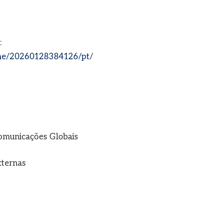
:
me/20260128384126/pt/
Comunicações Globais
xternas