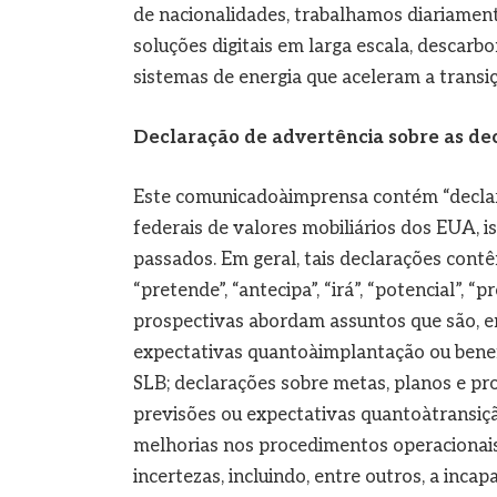
de nacionalidades, trabalhamos diariament
soluções digitais em larga escala, descarb
sistemas de energia que aceleram a transi
Declaração de advertência sobre as dec
Este comunicadoàimprensa contém “declara
federais de valores mobiliários dos EUA, i
passados. Em geral, tais declarações contêm
“pretende”, “antecipa”, “irá”, “potencial”,
prospectivas abordam assuntos que são, em
expectativas quantoàimplantação ou benef
SLB; declarações sobre metas, planos e pr
previsões ou expectativas quantoàtransiçã
melhorias nos procedimentos operacionais e
incertezas, incluindo, entre outros, a inca