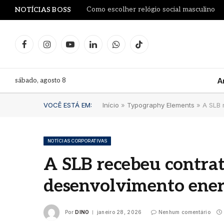
Como escolher relógio social masculino
NOTÍCIAS BOSS
Facebook
Instagram
YouTube
LinkedIn
WhatsApp
TikTok
sábado, agosto 8
A
VOCÊ ESTÁ EM:
Início
»
Typography Elements
»
A SLB 
NOTÍCIAS CORPORATIVAS
A SLB recebeu contrat
Dia d
desenvolvimento ener
Blue
Mari
comu
Por
DINO
janeiro 28, 2026
Nenhum comentário
clás
verd