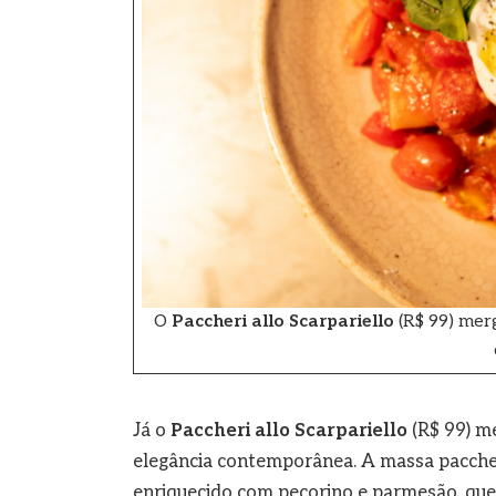
O
Paccheri allo Scarpariello
(R$ 99) merg
Já o
Paccheri allo Scarpariello
(R$ 99) m
elegância contemporânea. A massa pacche
enriquecido com pecorino e parmesão, que