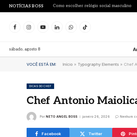
Como escolher relógio social masculino
NOTÍCIAS BOSS
Facebook
Instagram
YouTube
LinkedIn
WhatsApp
TikTok
sábado, agosto 8
A
VOCÊ ESTÁ EM:
Início
»
Typography Elements
»
Chef A
DICAS DO CHEF
Chef Antonio Maiolica
Por
NETO ANGEL BOSS
janeiro 26, 2026
Nenhum co
Facebook
Twitter
Pint