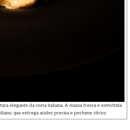
tura elegante da costa italiana. A massa fresca é envolvida
liano, que entrega acidez precisa e perfume cítrico