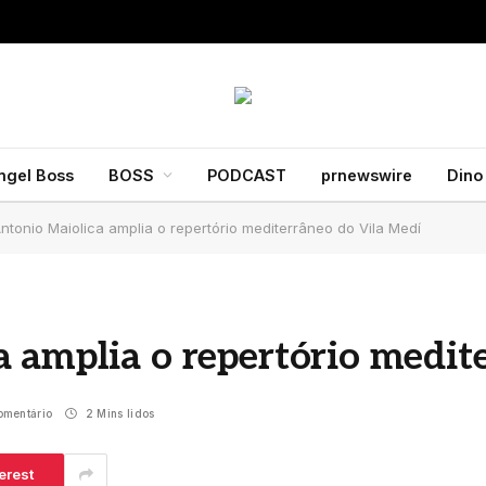
ngel Boss
BOSS
PODCAST
prnewswire
Dino
ntonio Maiolica amplia o repertório mediterrâneo do Vila Medí
 amplia o repertório medit
mentário
2 Mins lidos
erest