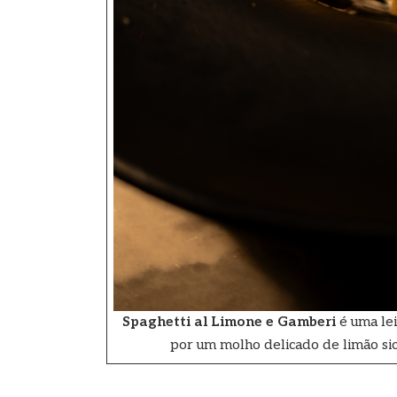
Spaghetti al Limone e Gamberi
é uma lei
por um molho delicado de limão sici