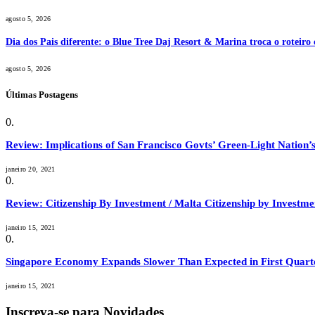
agosto 5, 2026
Dia dos Pais diferente: o Blue Tree Daj Resort & Marina troca o roteiro
agosto 5, 2026
Últimas Postagens
Review: Implications of San Francisco Govts’ Green-Light Nation’s
janeiro 20, 2021
Review: Citizenship By Investment / Malta Citizenship by Invest
janeiro 15, 2021
Singapore Economy Expands Slower Than Expected in First Quart
janeiro 15, 2021
Inscreva-se para Novidades