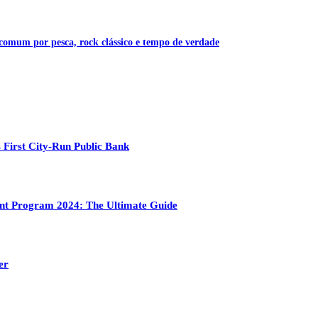
 comum por pesca, rock clássico e tempo de verdade
 First City-Run Public Bank
ment Program 2024: The Ultimate Guide
er