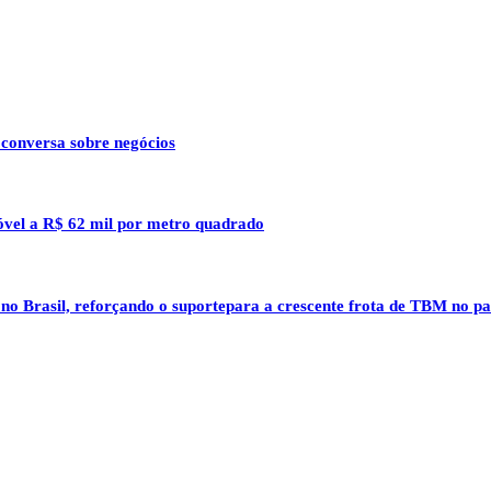
 conversa sobre negócios
óvel a R$ 62 mil por metro quadrado
 no Brasil, reforçando o suportepara a crescente frota de TBM no pa