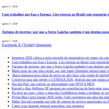
agosto 7, 2026
Com trabalhos nos Eua e Europa, Lito retorna ao Brasil com exposição de
agosto 7, 2026
Turismo de inverno: por que a Serra Gaúcha também é um destino par
agosto 7, 2026
Facebook
X (Twitter)
Instagram
Notícias Boss
Inquietos 2026 coloca a nova geração de empresários no centro da con
Com trabalhos nos Eua e Europa, Lito retorna ao Brasil com exposição 
Turismo de inverno: por que a Serra Gaúcha também é um destino pa
Muito mais do que uma escala: por que Santo Domingo merece uma v
Barra inaugura nova faixa de preço no alto luxo com venda de imóve
5 motivos para não perder o LENDAA 2026, festival que une música e
Dia dos Pais: um convite ao autocuidado com NIVEA MEN
Kurotel e Kur Wellness SP apostam em experiências de bem-estar para 
Da neve ao copo: como a água das Cordilheiras ajuda a produzir as cer
Flying Run Caixa Sunset 2026 reúne 3 mil corredores em uma das pista
Daher Aircraft expande sua rede de centros de serviço autorizados no 
Como criar imagem pessoal masculina com presença