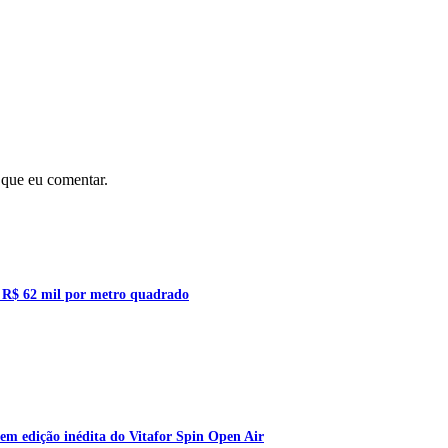
 que eu comentar.
a R$ 62 mil por metro quadrado
em edição inédita do Vitafor Spin Open Air