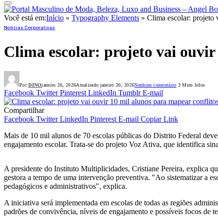
Você está em:
Início
»
Typography Elements
»
Clima escolar: projeto 
Notícias Corporativas
Clima escolar: projeto vai ouvir
Por
DINO
janeiro 26, 2026
Atualizado:
janeiro 26, 2026
Nenhum comentário
3 Mins lidos
Facebook
Twitter
Pinterest
LinkedIn
Tumblr
E-mail
Compartilhar
Facebook
Twitter
LinkedIn
Pinterest
E-mail
Copiar Link
Mais de 10 mil alunos de 70 escolas públicas do Distrito Federal dev
engajamento escolar. Trata-se do projeto Voz Ativa, que identifica sin
A presidente do Instituto Multiplicidades, Cristiane Pereira, explic
gestora a tempo de uma intervenção preventiva. "Ao sistematizar a esc
pedagógicos e administrativos", explica.
A iniciativa será implementada em escolas de todas as regiões adminis
padrões de convivência, níveis de engajamento e possíveis focos de te