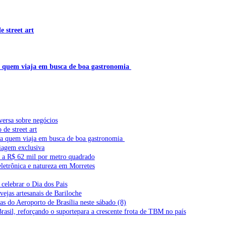
 street art
a quem viaja em busca de boa gastronomia
versa sobre negócios
de street art
ra quem viaja em busca de boa gastronomia
iagem exclusiva
l a R$ 62 mil por metro quadrado
letrônica e natureza em Morretes
celebrar o Dia dos Pais
vejas artesanais de Bariloche
s do Aeroporto de Brasília neste sábado (8)
Brasil, reforçando o suportepara a crescente frota de TBM no país