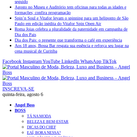
seguido
Agosto no Museu e Auditório tem oficinas para todas as idades e
formações; confira programação
Spin’n Soul e Vitafor levam o spinning para um heliponto de São
Paulo em edição inédita do Vitafor Spin Open Air
Roma Joias celebra a pluralidade da paternidade em campanha de
Dia dos Pais
Dia dos Pais: o presente que transforma o café em experiência
Aos 18 anos, Bossa Bar resgata sua essência e reforça seu lugar na
cena musical de Curitiba
Facebook
Instagram
YouTube
LinkedIn
WhatsApp
TikTok
INSCREVA-SE
quinta-feira, agosto 6
Angel Boss
BOSS
TÁ NA MODA
BELEZA E BEM-ESTAR
DICAS DO CHEF
EAÍ, BORA NESSA?