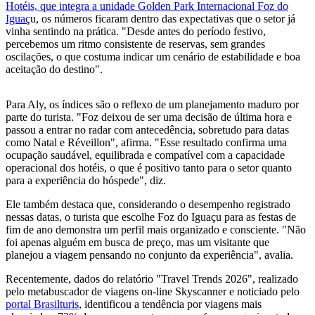
Hotéis, que integra a unidade Golden Park Internacional Foz do
Iguaç
u, os números ficaram dentro das expectativas que o setor já
vinha sentindo na prática. "Desde antes do período festivo,
percebemos um ritmo consistente de reservas, sem grandes
oscilações, o que costuma indicar um cenário de estabilidade e boa
aceitação do destino".
Para Aly, os índices são o reflexo de um planejamento maduro por
parte do turista. "Foz deixou de ser uma decisão de última hora e
passou a entrar no radar com antecedência, sobretudo para datas
como Natal e Réveillon", afirma. "Esse resultado confirma uma
ocupação saudável, equilibrada e compatível com a capacidade
operacional dos hotéis, o que é positivo tanto para o setor quanto
para a experiência do hóspede", diz.
Ele também destaca que, considerando o desempenho registrado
nessas datas, o turista que escolhe Foz do Iguaçu para as festas de
fim de ano demonstra um perfil mais organizado e consciente. "Não
foi apenas alguém em busca de preço, mas um visitante que
planejou a viagem pensando no conjunto da experiência", avalia.
Recentemente, dados do relatório "Travel Trends 2026", realizado
pelo metabuscador de viagens on-line Skyscanner e noticiado pelo
portal Brasilturis
, identificou a tendência por viagens mais