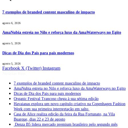
7 exemplos de branded content masculino de impacto
agosto 6, 2026
AmaNubia estreia no Nilo e reforça luxo da AmaWaterways no Egito
agosto 5, 2026
Dicas de Dia dos Pais para pais modernos
agosto 5, 2026
Facebook
X (Twitter)
Instagram
Notícias Boss
7 exemplos de branded content masculino de impacto
AmaNubia estreia no Nilo e reforça luxo da AmaWaterways no Egito
Dicas de Dia dos Pais para pais modernos
Organic Festival Trancoso chega à sua sétima edição
Havaianas explora um novo capítulo criativo na Copenhagen Fashion
Week com sua primeira interpretação em salto
Casa de Alice realiza edição da feira da Rua Fortunato, na Vila
Buarque, dias 22 e 23 de agosto
Denza B5 lidera mercado premium brasileiro pelo segundo mês