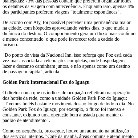
planejadas: 73% das pessoas contam que preferem organizar todos
os detalhes da viagem com antecedência. Enquanto isso, apenas 4%
dos participantes preferem viagens "totalmente espontâneas".
De acordo com Aly, foi possível perceber uma permanência maior
na cidade, com hóspedes aproveitando vários dias, o que muda a
dinâmica do destino. O comportamento gera um fluxo mais contínuo
e menos concentrado, o que pode favorecer toda a cadeia do
turismo.
"Do ponto de vista da Nacional Inn, isso reforça que Foz está cada
vez mais associada a celebrações completas, onde hospedagem,
lazer e descanso caminham juntos, e não apenas como um destino
de passagem rápida", articula.
Golden Park Internacional Foz do Iguaçu
O diretor conta que os índices de ocupação refletiram na operação
dos hotéis da rede, como a unidade Golden Park Foz do Iguaçu:
"Tivemos hotéis bastante movimentados ao longo de todo o dia. No
Golden Park Foz do Iguaçu, por exemplo, o fluxo foi intenso e
constante, exigindo uma operação bem ajustada para manter o
padrão de atendimento".
Como consequência, prossegue, houve um aumento na utilização
dos serviços internos. "Café da manhã, áreas comuns e atendimento