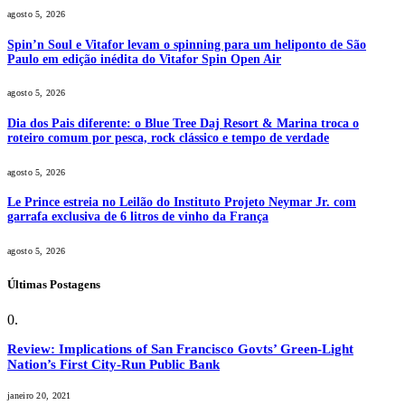
agosto 5, 2026
Spin’n Soul e Vitafor levam o spinning para um heliponto de São
Paulo em edição inédita do Vitafor Spin Open Air
agosto 5, 2026
Dia dos Pais diferente: o Blue Tree Daj Resort & Marina troca o
roteiro comum por pesca, rock clássico e tempo de verdade
agosto 5, 2026
Le Prince estreia no Leilão do Instituto Projeto Neymar Jr. com
garrafa exclusiva de 6 litros de vinho da França
agosto 5, 2026
Últimas Postagens
Review: Implications of San Francisco Govts’ Green-Light
Nation’s First City-Run Public Bank
janeiro 20, 2021