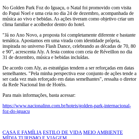
No Golden Park Foz do Iguaçu, o Natal foi promovido com visita
do Papai Noel e uma ceia no dia 24 de dezembro, acompanhada de
música ao vivo e bebidas. As ações tiveram como objetivo criar um
clima familiar e acolhedor dentro do hotel.
"Já no Ano Novo, a proposta foi completamente diferente e bastante
temática. Apostamos em uma virada com identidade própria,
inspirada no universo Flash Dance, celebrando as décadas de 70, 80
e 90", acrescenta Aly. A festa contou com ceia de Réveillon no dia
31 de dezembro, música e bebidas incluídas.
De acordo com Aly, as estratégias tendem a ser reforçadas em datas
semelhantes. "Pela minha perspectiva esse conjunto de ações tende a
ser cada vez mais reforçado em datas semelhantes", ressalta o diretor
da Rede Nacional Inn de Hotéis.
Para mais informações, basta acessar:
https://www.nacionalinn.com.br/hoteis/golden-park-internacional-
foz-do-iguacu
CASA E FAMÍLIA
ESTILO DE VIDA
MEIO AMBIENTE
MÍDIA
TURISMO E VIAGEM