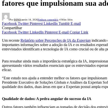
fatores que impulsionam sua ado
Por
DINO
janeiro 14, 2026
Nenhum comentário
4 Mins lidos
Facebook
Twitter
Pinterest
LinkedIn
Tumblr
E-mail
Compartilhar
Facebook
Twitter
LinkedIn
Pinterest
E-mail
Copiar Link
Um recente
Relatório sobre Percepções de IA da
Experian
indicando e
importantes informações sobre a adoção da IA ​​e os resultados esperad
entrevistados identificam a tecnologia de IA como crucial ou de alta p
Para ressaltar ainda mais a importância estratégica da IA, impression
apresentando vários resultados essenciais que os entrevistados espera
eficaz.
“Este estudo nos ajuda a entender melhor os fatores que impulsionam o
Presidente Executivo de Soluções Globais e Análises da Experian Sof
qualidade dos dados, duas áreas em que a Experian possui ampla exper
Qualidade de dados: A pedra angular do sucesso da IA
Outros fatores também influenciam as tomadas de decisão dos entrevi