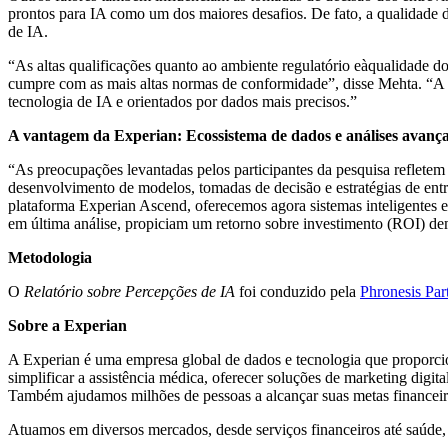
prontos para IA como um dos maiores desafios. De fato, a qualidade d
de IA.
“As altas qualificações quanto ao ambiente regulatório eàqualidade 
cumpre com as mais altas normas de conformidade”, disse Mehta. “A p
tecnologia de IA e orientados por dados mais precisos.”
A vantagem da Experian: Ecossistema de dados e análises avanç
“As preocupações levantadas pelos participantes da pesquisa refletem
desenvolvimento de modelos, tomadas de decisão e estratégias de ent
plataforma Experian Ascend, oferecemos agora sistemas inteligentes e
em última análise, propiciam um retorno sobre investimento (ROI) de
Metodologia
O
Relatório sobre Percepções de IA
foi conduzido pela
Phronesis Par
Sobre a Experian
A Experian é uma empresa global de dados e tecnologia que proporcio
simplificar a assistência médica, oferecer soluções de marketing digi
Também ajudamos milhões de pessoas a alcançar suas metas financeir
Atuamos em diversos mercados, desde serviços financeiros até saúde, 