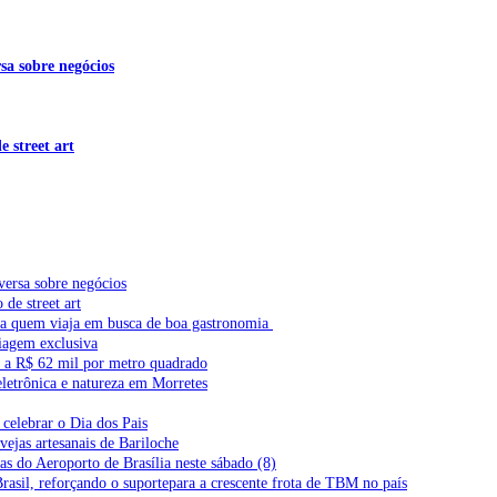
sa sobre negócios
 street art
versa sobre negócios
de street art
ra quem viaja em busca de boa gastronomia
iagem exclusiva
l a R$ 62 mil por metro quadrado
letrônica e natureza em Morretes
celebrar o Dia dos Pais
vejas artesanais de Bariloche
s do Aeroporto de Brasília neste sábado (8)
Brasil, reforçando o suportepara a crescente frota de TBM no país