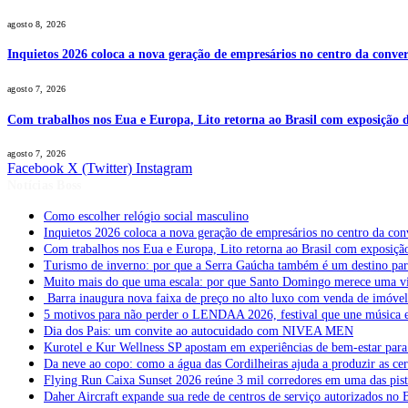
agosto 8, 2026
Inquietos 2026 coloca a nova geração de empresários no centro da conver
agosto 7, 2026
Com trabalhos nos Eua e Europa, Lito retorna ao Brasil com exposição de
agosto 7, 2026
Facebook
X (Twitter)
Instagram
Notícias Boss
Como escolher relógio social masculino
Inquietos 2026 coloca a nova geração de empresários no centro da con
Com trabalhos nos Eua e Europa, Lito retorna ao Brasil com exposição 
Turismo de inverno: por que a Serra Gaúcha também é um destino pa
Muito mais do que uma escala: por que Santo Domingo merece uma v
Barra inaugura nova faixa de preço no alto luxo com venda de imóve
5 motivos para não perder o LENDAA 2026, festival que une música e
Dia dos Pais: um convite ao autocuidado com NIVEA MEN
Kurotel e Kur Wellness SP apostam em experiências de bem-estar para 
Da neve ao copo: como a água das Cordilheiras ajuda a produzir as cer
Flying Run Caixa Sunset 2026 reúne 3 mil corredores em uma das pista
Daher Aircraft expande sua rede de centros de serviço autorizados no 