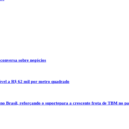
 conversa sobre negócios
óvel a R$ 62 mil por metro quadrado
 no Brasil, reforçando o suportepara a crescente frota de TBM no pa