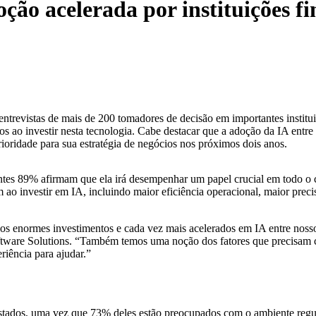
ção acelerada por instituições fi
ntrevistas de mais de 200 tomadores de decisão em importantes institui
os ao investir nesta tecnologia. Cabe destacar que a adoção da IA ​​entre
rioridade para sua estratégia de negócios nos próximos dois anos.
antes 89% afirmam que ela irá desempenhar um papel crucial em todo o c
m ao investir em IA, incluindo maior eficiência operacional, maior prec
s enormes investimentos e cada vez mais acelerados em IA entre nossos 
tware Solutions. “Também temos uma noção dos fatores que precisam con
iência para ajudar.”
stados, uma vez que 73% deles estão preocupados com o ambiente regul