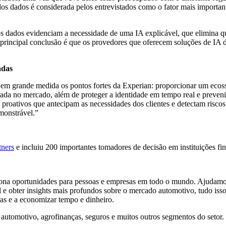
os dados é considerada pelos entrevistados como o fator mais importan
dos dados evidenciam a necessidade de uma IA explicável, que elimina q
rincipal conclusão é que os provedores que oferecem soluções de IA de
adas
 em grande medida os pontos fortes da Experian: proporcionar um ecoss
rada no mercado, além de proteger a identidade em tempo real e preven
 proativos que antecipam as necessidades dos clientes e detectam risco
monstrável.”
tners
e incluiu 200 importantes tomadores de decisão em instituições fin
na oportunidades para pessoas e empresas em todo o mundo. Ajudamos a 
tal e obter insights mais profundos sobre o mercado automotivo, tudo is
as e a economizar tempo e dinheiro.
automotivo, agrofinanças, seguros e muitos outros segmentos do setor.