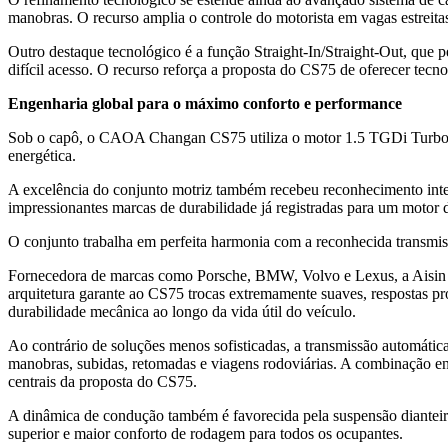
manobras. O recurso amplia o controle do motorista em vagas estreitas
Outro destaque tecnológico é a função Straight-In/Straight-Out, que p
difícil acesso. O recurso reforça a proposta do CS75 de oferecer tecn
Engenharia global para o máximo conforto e performance
Sob o capô, o CAOA Changan CS75 utiliza o motor 1.5 TGDi Turbo Fle
energética.
A excelência do conjunto motriz também recebeu reconhecimento inte
impressionantes marcas de durabilidade já registradas para um motor 
O conjunto trabalha em perfeita harmonia com a reconhecida transmiss
Fornecedora de marcas como Porsche, BMW, Volvo e Lexus, a Aisin é
arquitetura garante ao CS75 trocas extremamente suaves, respostas p
durabilidade mecânica ao longo da vida útil do veículo.
Ao contrário de soluções menos sofisticadas, a transmissão automática
manobras, subidas, retomadas e viagens rodoviárias. A combinação ent
centrais da proposta do CS75.
A dinâmica de condução também é favorecida pela suspensão dianteira
superior e maior conforto de rodagem para todos os ocupantes.