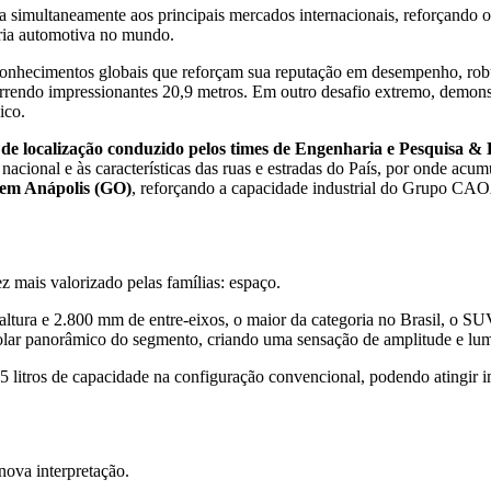
ada simultaneamente aos principais mercados internacionais, reforça
aria automotiva no mundo.
conhecimentos globais que reforçam sua reputação em desempenho, rob
rcorrendo impressionantes 20,9 metros. Em outro desafio extremo, demon
ico.
 de localização conduzido pelos times de Engenharia e Pesquisa
nacional e às características das ruas e estradas do País, por onde ac
m Anápolis (GO)
, reforçando a capacidade industrial do Grupo 
 mais valorizado pelas famílias: espaço.
ra e 2.800 mm de entre-eixos, o maior da categoria no Brasil, o SUV 
solar panorâmico do segmento, criando uma sensação de amplitude e lum
 litros de capacidade na configuração convencional, podendo atingir i
ova interpretação.