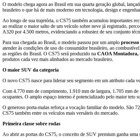
O modelo chega agora ao Brasil em sua quarta geração global, lanç
brasileiro o que há de mais moderno em tecnologia, design e engenh
Ao longo de sua trajetória, o CS75 também acumulou importantes re
ao realizar o maior salto de um veículo sobre neve já registrado, pe
A320 por 4.500 metros, evidenciando a robustez de seu conjunto técn
Para sua chegada ao Brasil, o modelo passou por um amplo
processo
atender às condições de uso do consumidor brasileiro, ao combustível 
as regiões do Brasil. O CS75 será produzido na
CAOA Montadora, e
produtos cada vez mais alinhados ao mercado brasileiro.
O maior SUV da categoria
O novo CS75 nasce para liderar seu segmento em um atributo cada vez
Com 4.770 mm de comprimento, 1.910 mm de largura, 1.705 mm de altu
ocupantes. O amplo espaço interno é potencializado pelo maior teto 
O generoso porta-malas reforça a vocação familiar do modelo. São 725
CS75 também entre os veículos mais versáteis do mercado.
Primeira classe sobre rodas
Ao abrir as portas do CS75, o conceito de SUV premium ganha uma n