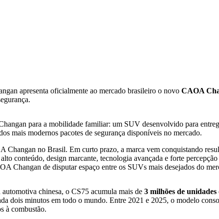
an apresenta oficialmente ao mercado brasileiro o novo
CAOA Cha
segurança.
Changan para a mobilidade familiar: um SUV desenvolvido para entre
m dos mais modernos pacotes de segurança disponíveis no mercado.
angan no Brasil. Em curto prazo, a marca vem conquistando resultad
alto conteúdo, design marcante, tecnologia avançada e forte percepção
OA Changan de disputar espaço entre os SUVs mais desejados do merca
a automotiva chinesa, o CS75 acumula mais de
3 milhões de unidades 
 cada dois minutos em todo o mundo. Entre 2021 e 2025, o modelo con
os à combustão.