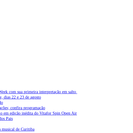
Week com sua primeira interpretação em salto
e, dias 22 e 23 de agosto
do
ações; confira programação
lo em edição inédita do Vitafor Spin Open Air
dos Pais
a musical de Curitiba