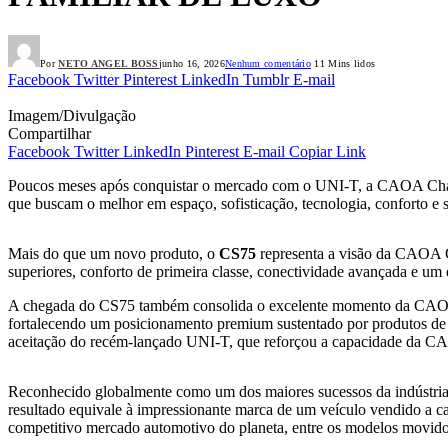
Por
NETO ANGEL BOSS
junho 16, 2026
Nenhum comentário
11 Mins lidos
Facebook
Twitter
Pinterest
LinkedIn
Tumblr
E-mail
Imagem/Divulgação
Compartilhar
Facebook
Twitter
LinkedIn
Pinterest
E-mail
Copiar Link
Poucos meses após conquistar o mercado com o UNI-T, a CAOA Chang
que buscam o melhor em espaço, sofisticação, tecnologia, conforto e 
Mais do que um novo produto, o
CS75
representa a visão da CAOA 
superiores, conforto de primeira classe, conectividade avançada e u
A chegada do CS75 também consolida o excelente momento da CAOA Ch
fortalecendo um posicionamento premium sustentado por produtos de 
aceitação do recém-lançado UNI-T, que reforçou a capacidade da CA
Reconhecido globalmente como um dos maiores sucessos da indústri
resultado equivale à impressionante marca de um veículo vendido a
competitivo mercado automotivo do planeta, entre os modelos movid