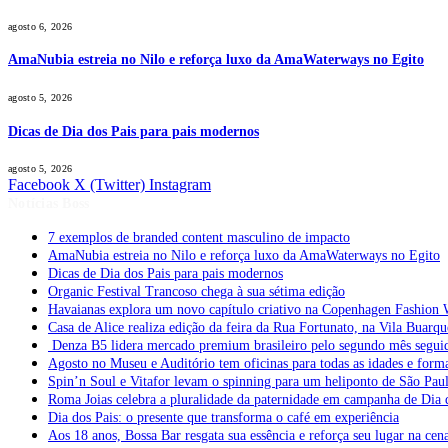
agosto 6, 2026
AmaNubia estreia no Nilo e reforça luxo da AmaWaterways no Egito
agosto 5, 2026
Dicas de Dia dos Pais para pais modernos
agosto 5, 2026
Facebook
X (Twitter)
Instagram
Notícias Boss
7 exemplos de branded content masculino de impacto
AmaNubia estreia no Nilo e reforça luxo da AmaWaterways no Egito
Dicas de Dia dos Pais para pais modernos
Organic Festival Trancoso chega à sua sétima edição
Havaianas explora um novo capítulo criativo na Copenhagen Fashion 
Casa de Alice realiza edição da feira da Rua Fortunato, na Vila Buarqu
Denza B5 lidera mercado premium brasileiro pelo segundo mês segui
Agosto no Museu e Auditório tem oficinas para todas as idades e form
Spin’n Soul e Vitafor levam o spinning para um heliponto de São Pau
Roma Joias celebra a pluralidade da paternidade em campanha de Dia 
Dia dos Pais: o presente que transforma o café em experiência
Aos 18 anos, Bossa Bar resgata sua essência e reforça seu lugar na cen