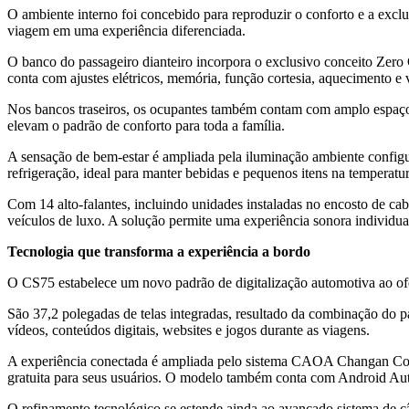
O ambiente interno foi concebido para reproduzir o conforto e a excl
viagem em uma experiência diferenciada.
O banco do passageiro dianteiro incorpora o exclusivo conceito Zero
conta com ajustes elétricos, memória, função cortesia, aquecimento e 
Nos bancos traseiros, os ocupantes também contam com amplo espaço, a
elevam o padrão de conforto para toda a família.
A sensação de bem-estar é ampliada pela iluminação ambiente configu
refrigeração, ideal para manter bebidas e pequenos itens na temperatu
Com 14 alto-falantes, incluindo unidades instaladas no encosto de ca
veículos de luxo. A solução permite uma experiência sonora individ
Tecnologia que transforma a experiência a bordo
O CS75 estabelece um novo padrão de digitalização automotiva ao ofe
São 37,2 polegadas de telas integradas, resultado da combinação do pai
vídeos, conteúdos digitais, websites e jogos durante as viagens.
A experiência conectada é ampliada pelo sistema CAOA Changan Connec
gratuita para seus usuários. O modelo também conta com Android Aut
O refinamento tecnológico se estende ainda ao avançado sistema de câ