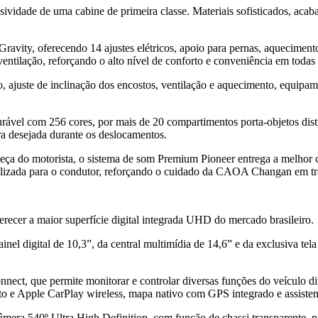
usividade de uma cabine de primeira classe. Materiais sofisticados, ac
 Gravity, oferecendo 14 ajustes elétricos, apoio para pernas, aquecim
ventilação, reforçando o alto nível de conforto e conveniência em todas
juste de inclinação dos encostos, ventilação e aquecimento, equipamen
rável com 256 cores, por mais de 20 compartimentos porta-objetos distr
ra desejada durante os deslocamentos.
beça do motorista, o sistema de som Premium Pioneer entrega a melhor 
ualizada para o condutor, reforçando o cuidado da CAOA Changan em tr
recer a maior superfície digital integrada UHD do mercado brasileiro.
nel digital de 10,3”, da central multimídia de 14,6” e da exclusiva tel
t, que permite monitorar e controlar diversas funções do veículo dir
o e Apple CarPlay wireless, mapa nativo com GPS integrado e assiste
mera 540º Ultra High Definition, com função de chassi transparente, pr