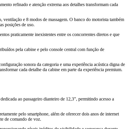
abamento refinado e atenção extrema aos detalhes transformam cada
ento, ventilação e 8 modos de massagem. O banco do motorista também
 as posições de uso.
tos praticamente inexistentes entre os concorrentes diretos e que
ibuídos pela cabine e pelo console central com função de
configuração sonora da categoria e uma experiência acústica digna de
ansformar cada detalhe da cabine em parte da experiência premium.
a dedicada ao passageiro dianteiro de 12,3”, permitindo acesso a
etamente pelo smartphone, além de oferecer dois anos de internet
nte de comando de voz.
oporcionando níveis inéditos de visibilidade e segurança durante