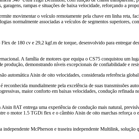
, garagens, rampas e situações de baixa velocidade, reforçando a propos
ermite movimentar o veículo remotamente pela chave em linha reta, facil
ologias normalmente associadas a veículos de segmentos superiores, com 
x de 180 cv e 29,2 kgf.m de torque, desenvolvido para entregar desem
rnacional. A família de motores que equipa o CS75 conquistou um lug
de produção, demonstrando níveis excepcionais de confiabilidade e res
ão automática Aisin de oito velocidades, considerada referência global
 reconhecida mundialmente pela excelência de suas transmissões autom
rogressivas, maior conforto em baixas velocidades, condução refinada
 Aisin 8AT entrega uma experiência de condução mais natural, previsíve
re o motor 1.5 TGDi flex e o câmbio Aisin de oito marchas reforça o e
 independente McPherson e traseira independente Multilink, solução que