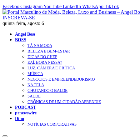
Facebook
Instagram
YouTube
LinkedIn
WhatsApp
TikTok
INSCREVA-SE
quinta-feira, agosto 6
Angel Boss
BOSS
TÁ NA MODA
BELEZA E BEM-ESTAR
DICAS DO CHEF
EAÍ, BORA NESSA?
LUZ, CÂMERA E CRÍTICA
MÚSICA
NEGÓCIOS E EMPREENDEDORISMO
NA TELA
CHUTANDO O BALDE
SAÚDE
CRÔNICAS DE UM CIDADÃO APRENDIZ
PODCAST
prnewswire
Dino
NOTÍCIAS CORPORATIVAS