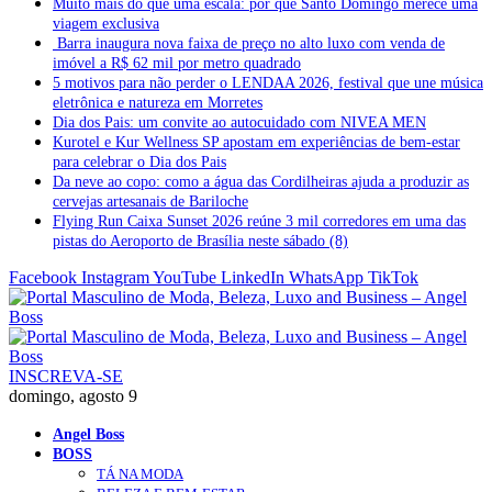
Muito mais do que uma escala: por que Santo Domingo merece uma
viagem exclusiva
Barra inaugura nova faixa de preço no alto luxo com venda de
imóvel a R$ 62 mil por metro quadrado
5 motivos para não perder o LENDAA 2026, festival que une música
eletrônica e natureza em Morretes
Dia dos Pais: um convite ao autocuidado com NIVEA MEN
Kurotel e Kur Wellness SP apostam em experiências de bem-estar
para celebrar o Dia dos Pais
Da neve ao copo: como a água das Cordilheiras ajuda a produzir as
cervejas artesanais de Bariloche
Flying Run Caixa Sunset 2026 reúne 3 mil corredores em uma das
pistas do Aeroporto de Brasília neste sábado (8)
Facebook
Instagram
YouTube
LinkedIn
WhatsApp
TikTok
INSCREVA-SE
domingo, agosto 9
Angel Boss
BOSS
TÁ NA MODA