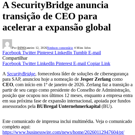
A SecurityBridge anuncia
transição de CEO para
acelerar a expansão global
Por
DINO
janeiro 12, 2026
Nenhum comentário
4 Mins lidos
Facebook
Twitter
Pinterest
LinkedIn
Tumblr
E-mail
Compartilhar
Facebook
Twitter
LinkedIn
Pinterest
E-mail
Copiar Link
A
SecurityBridge
, fornecedora líder de soluções de cibersegurança
para SAP, anunciou hoje a nomeação de
Jesper Zerlang
como
CEO
, com início em 1º de janeiro de 2026. Zerlang faz a transição a
partir de seu cargo como presidente do Conselho de Administração,
posição que ocupou nos últimos 12 meses, enquanto a empresa entra
em sua próxima fase de expansão internacional, apoiada por fundos
assessorados pela
BU
Bregal Unternehmerkapital
(BU).
Este comunicado de imprensa inclui multimédia. Veja o comunicado
completo aqui:
https://www.businesswire.com/news/home/20260112947604/pt/