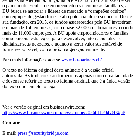
sediadas na Alemanha, Suíça, Itália e Áustria. Com a missão de ser
o parceiro de escolha de empreendedores e empresas familiares, a
BU busca se associar a líderes de mercado e “campeões ocultos”
com equipes de gestão fortes e alto potencial de crescimento. Desde
sua fundação, em 2015, os fundos assessorados pela BU investiram
em mais de 150 empresas, com quase 32.000 colaboradores, criando
mais de 11.000 empregos. A BU apoia empreendedores e famílias
como parceira estratégica para desenvolver, internacionalizar e
digitalizar seus negócios, ajudando a gerar valor sustentável de
forma responsável, com a próxima geração em mente.
Para mais informações, acesse
www.bu-partners.ch/
O texto no idioma original deste anúncio é a versão oficial
autorizada. As traduções são fornecidas apenas como uma facilidade
e devem se referir ao texto no idioma original, que é a única versão
do texto que tem efeito legal.
Ver a versão original em businesswire.com:
https://www.businesswire.com/news/home/20260112947604/pt/
Contato:
E-mail:
press@securitybridge.com