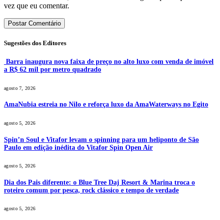
vez que eu comentar.
Sugestões dos Editores
Barra inaugura nova faixa de preço no alto luxo com venda de imóvel
a R$ 62 mil por metro quadrado
agosto 7, 2026
AmaNubia estreia no Nilo e reforça luxo da AmaWaterways no Egito
agosto 5, 2026
Spin’n Soul e Vitafor levam o spinning para um heliponto de São
Paulo em edição inédita do Vitafor Spin Open Air
agosto 5, 2026
Dia dos Pais diferente: o Blue Tree Daj Resort & Marina troca o
roteiro comum por pesca, rock clássico e tempo de verdade
agosto 5, 2026