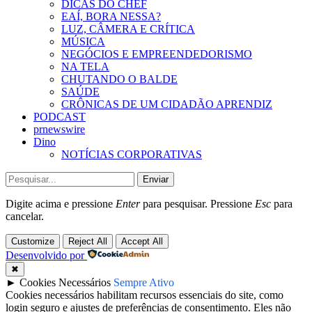
DICAS DO CHEF
EAÍ, BORA NESSA?
LUZ, CÂMERA E CRÍTICA
MÚSICA
NEGÓCIOS E EMPREENDEDORISMO
NA TELA
CHUTANDO O BALDE
SAÚDE
CRÔNICAS DE UM CIDADÃO APRENDIZ
PODCAST
prnewswire
Dino
NOTÍCIAS CORPORATIVAS
Enviar
Digite acima e pressione
Enter
para pesquisar. Pressione
Esc
para
cancelar.
Customize
Reject All
Accept All
Desenvolvido por
✖
►
Cookies Necessários
Sempre Ativo
Cookies necessários habilitam recursos essenciais do site, como
login seguro e ajustes de preferências de consentimento. Eles não