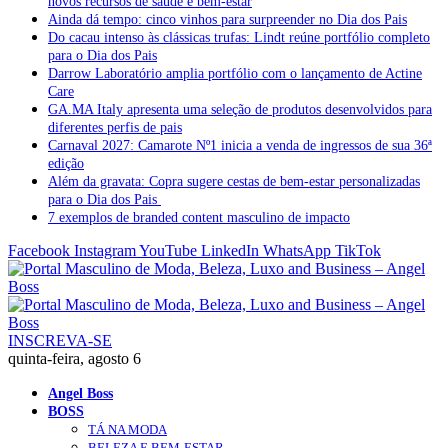
novos recursos de saúde e bem-estar
Ainda dá tempo: cinco vinhos para surpreender no Dia dos Pais
Do cacau intenso às clássicas trufas: Lindt reúne portfólio completo
para o Dia dos Pais
Darrow Laboratório amplia portfólio com o lançamento de Actine
Care
GA.MA Italy apresenta uma seleção de produtos desenvolvidos para
diferentes perfis de pais
Carnaval 2027: Camarote Nº1 inicia a venda de ingressos de sua 36ª
edição
Além da gravata: Copra sugere cestas de bem-estar personalizadas
para o Dia dos Pais
7 exemplos de branded content masculino de impacto
Facebook
Instagram
YouTube
LinkedIn
WhatsApp
TikTok
INSCREVA-SE
quinta-feira, agosto 6
Angel Boss
BOSS
TÁ NA MODA
BELEZA E BEM-ESTAR