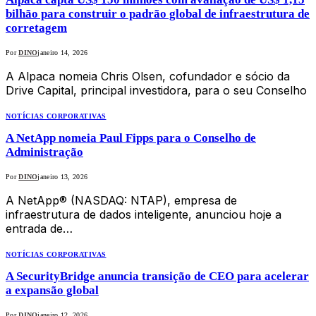
bilhão para construir o padrão global de infraestrutura de
corretagem
Por
DINO
janeiro 14, 2026
A Alpaca nomeia Chris Olsen, cofundador e sócio da
Drive Capital, principal investidora, para o seu Conselho
NOTÍCIAS CORPORATIVAS
A NetApp nomeia Paul Fipps para o Conselho de
Administração
Por
DINO
janeiro 13, 2026
A NetApp® (NASDAQ: NTAP), empresa de
infraestrutura de dados inteligente, anunciou hoje a
entrada de…
NOTÍCIAS CORPORATIVAS
A SecurityBridge anuncia transição de CEO para acelerar
a expansão global
Por
DINO
janeiro 12, 2026