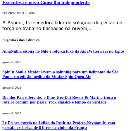
Executiva e novo Conselho independente
Por
DINO
janeiro 7, 2026
A Aspect, fornecedora líder de soluções de gestão de
força de trabalho baseadas na nuvem,…
Sugestões dos Editores
AmaNubia estreia no Nilo e reforça luxo da AmaWaterways no Egito
agosto 5, 2026
Spin’n Soul e Vitafor levam o spinning para um heliponto de São
Paulo em edição inédita do Vitafor Spin Open Air
agosto 5, 2026
Dia dos Pais diferente: o Blue Tree Daj Resort & Marina troca o
roteiro comum por pesca, rock clássico e tempo de verdade
agosto 5, 2026
Le Prince estreia no Leilão do Instituto Projeto Neymar Jr. com
garrafa exclusiva de 6 litros de vinho da França