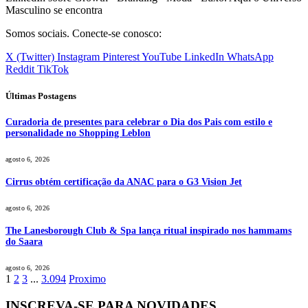
Masculino se encontra
Somos sociais. Conecte-se conosco:
X (Twitter)
Instagram
Pinterest
YouTube
LinkedIn
WhatsApp
Reddit
TikTok
Últimas Postagens
Curadoria de presentes para celebrar o Dia dos Pais com estilo e
personalidade no Shopping Leblon
agosto 6, 2026
Cirrus obtém certificação da ANAC para o G3 Vision Jet
agosto 6, 2026
The Lanesborough Club & Spa lança ritual inspirado nos hammams
do Saara
agosto 6, 2026
1
2
3
...
3.094
Proximo
INSCREVA-SE PARA NOVIDADES