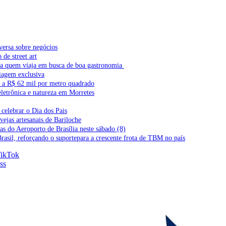
versa sobre negócios
de street art
ra quem viaja em busca de boa gastronomia
iagem exclusiva
l a R$ 62 mil por metro quadrado
letrônica e natureza em Morretes
celebrar o Dia dos Pais
vejas artesanais de Bariloche
s do Aeroporto de Brasília neste sábado (8)
Brasil, reforçando o suportepara a crescente frota de TBM no país
ikTok