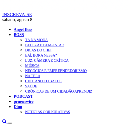
INSCREVA-SE
sábado, agosto 8
Angel Boss
BOSS
TÁ NA MODA
BELEZA E BEM-ESTAR
DICAS DO CHEF
EAÍ, BORA NESSA?
LUZ, CÂMERA E CRÍTICA
MÚSICA
NEGÓCIOS E EMPREENDEDORISMO
NA TELA
CHUTANDO O BALDE
SAÚDE
CRÔNICAS DE UM CIDADÃO APRENDIZ
PODCAST
prnewswire
Dino
NOTÍCIAS CORPORATIVAS