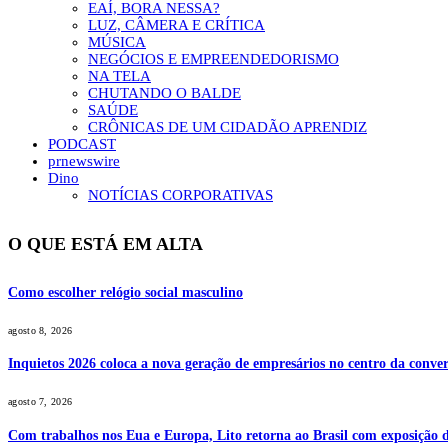
EAÍ, BORA NESSA?
LUZ, CÂMERA E CRÍTICA
MÚSICA
NEGÓCIOS E EMPREENDEDORISMO
NA TELA
CHUTANDO O BALDE
SAÚDE
CRÔNICAS DE UM CIDADÃO APRENDIZ
PODCAST
prnewswire
Dino
NOTÍCIAS CORPORATIVAS
O QUE ESTÁ EM ALTA
Como escolher relógio social masculino
agosto 8, 2026
Inquietos 2026 coloca a nova geração de empresários no centro da conver
agosto 7, 2026
Com trabalhos nos Eua e Europa, Lito retorna ao Brasil com exposição de