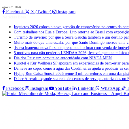
agosto 7, 2026
Facebook
X (Twitter)
Instagram
Notícias Boss
Inquietos 2026 coloca a nova geração de empresários no centro da con
Com trabalhos nos Eua e Europa, Lito retorna ao Brasil com exposição 
Turismo de inverno: por que a Serra Gaúcha também é um destino pa
Muito mais do que uma escala: por que Santo Domingo merece uma v
Barra inaugura nova faixa de preço no alto luxo com venda de imóve
5 motivos para não perder o LENDAA 2026, festival que une música e
Dia dos Pais: um convite ao autocuidado com NIVEA MEN
Kurotel e Kur Wellness SP apostam em experiências de bem-estar para 
Da neve ao copo: como a água das Cordilheiras ajuda a produzir as cer
Flying Run Caixa Sunset 2026 reúne 3 mil corredores em uma das pista
Daher Aircraft expande sua rede de centros de serviço autorizados no 
Facebook
Instagram
YouTube
LinkedIn
WhatsApp
T