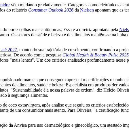
midor
vêm mudando gradativamente. Categorias como eletrônicos e ent
os do relatório
Consumer Outlook 2026
da
Nielsen
apontam que as ten
do por escolhas mais autônomas. Essa é a diretriz apontada pela
Niels
umo. Os setores de saúde e beleza e de alimentos mantêm-se na linha d
 até 2027
, mantendo sua trajetória de crescimento, confirmando a proj
teriosa. De acordo com a pesquisa
Global Health & Beauty Pulse 2025
idores "mais lentos". Um dos critérios analisados profundamente ness
mpulsionado marcas que conseguem apresentar certificações reconhecida
ntos de alimentos, saúde e beleza. Especialista em produtos derivado
dutos. "Sustentabilidade é a nossa palavra de ordem", diz Hélcio Oliv
nado à segurança alimentar.
o de coco extravirgem, após análise que seguiu os critérios estabelec
iante de um consumidor mais atento. Para Oliveira, "a certificação fu
vação da Anvisa para uso dermatológico e ginecológico, um atestado imp