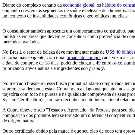
Diante do complexo cenário da
economia global
, os
hábitos do consu
enquanto crescem os segmentos de saúde e beleza e de alimentos. Dad
um contexto de instabilidades econômicas e geopolíticas mundiais.
O consumidor também apresenta um comportamento construtivo, pauta
indústrias em áreas que devem se consolidar como preferência de cons
mercados avaliados.
No Brasil, o setor de beleza deve movimentar mais de
US$ 40 bilhões
se torna mais exigente, com uma
jornada de compra
cada vez mais cri
a data de compra é de 18 dias, podendo chegar a 49 entre os consum
priorizando ativos naturais e ingredientes
eco-friendly
.
No mercado brasileiro, essa busca por naturalidade comprovada tem i
suprem essa demanda está a Copra, marca alagoana que atua nos segme
trajetória com foco na pureza e na qualidade comprovada de seus pro
System Certification) – um raro reconhecimento internacional relacio
A Copra obteve o selo "Testado e Aprovado" da Proteste para seu óle
composição dos produtos tem se tornado um diferencial competitivo d
de origem natural".
Outro certificado obtido pela marca é que seu óleo de coco tem apro