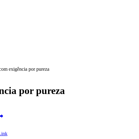
 com exigência por pureza
ência por pureza
Link