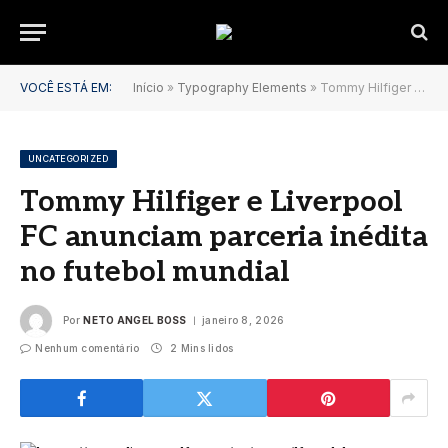
VOCÊ ESTÁ EM:
Início
»
Typography Elements
»
Tommy Hilfiger e Liverpool FC anunciam parceria inédita no futebol mundial
UNCATEGORIZED
Tommy Hilfiger e Liverpool
FC anunciam parceria inédita
no futebol mundial
Por
NETO ANGEL BOSS
janeiro 8, 2026
Nenhum comentário
2 Mins lidos