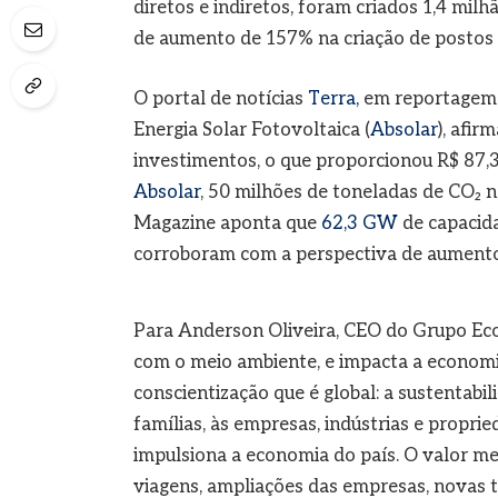
diretos e indiretos, foram criados 1,4 milh
de aumento de 157% na criação de postos 
O portal de notícias
Terra,
em reportagem d
Energia Solar Fotovoltaica (
Absolar
), afi
investimentos, o que proporcionou R$ 87,3
Absolar
, 50 milhões de toneladas de CO₂ n
Magazine aponta que
62,3 GW
de capacid
corroboram com a perspectiva de aumento
Para Anderson Oliveira, CEO do Grupo EcoP
com o meio ambiente, e impacta a economia
conscientização que é global: a sustentabi
famílias, às empresas, indústrias e proprie
impulsiona a economia do país. O valor m
viagens, ampliações das empresas, novas te