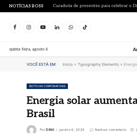
NOTÍCIAS BOSS
Facebook
Instagram
YouTube
LinkedIn
WhatsApp
TikTok
quinta-feira, agosto 6
A
VOCÊ ESTÁ EM:
Início
»
Typography Elements
»
Energi
NOTÍCIAS CORPORATIVAS
Energia solar aument
Le Pr
Brasil
Leilã
Proj
garra
Por
DINO
janeiro 6, 2026
Nenhum comentário
2
litro
Fran