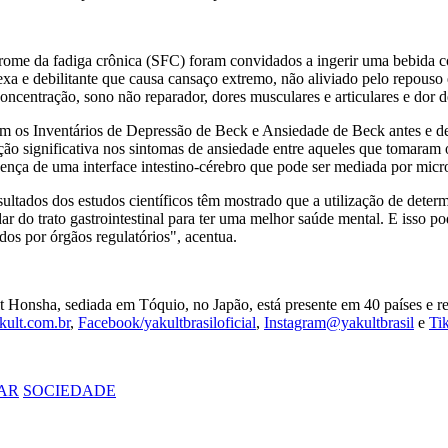
rome da fadiga crônica (SFC) foram convidados a ingerir uma bebida
 e debilitante que causa cansaço extremo, não aliviado pelo repouso e
 concentração, sono não reparador, dores musculares e articulares e dor 
ram os Inventários de Depressão de Beck e Ansiedade de Beck antes e 
ão significativa nos sintomas de ansiedade entre aqueles que tomaram o
sença de uma interface intestino-cérebro que pode ser mediada por micr
ultados dos estudos científicos têm mostrado que a utilização de determ
dar do trato gastrointestinal para ter uma melhor saúde mental. E isso p
dos por órgãos regulatórios", acentua.
onsha, sediada em Tóquio, no Japão, está presente em 40 países e regi
ult.com.br
,
Facebook/yakultbrasiloficial
,
Instagram@yakultbrasil
e
Ti
AR
SOCIEDADE