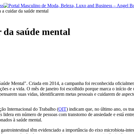
 a cuidar da saúde mental
r da saúde mental
aúde Mental". Criada em 2014, a campanha foi reconhecida oficialment
ções e a vida. O mês de janeiro foi escolhido porque marca o início d
epensarem suas vidas, identificarem metas pessoais e cuidarem de aspec
ção Internacional do Trabalho (
OIT
) indicam que, no último ano, os tr
 lidera em número de pessoas com transtorno de ansiedade e está entr
ionados à saúde mental.
a gastrointestinal têm evidenciado a importância do eixo microbiota-in