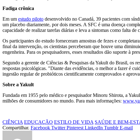
Fadiga crônica
Em um
estudo piloto
desenvolvido no Canadá, 39 pacientes com sínd
um placebo diariamente, por dois meses. A SFC é uma doença complexa
capacidade de realizar tarefas diárias e leva a sintomas como falta de
Os participantes do estudo forneceram amostras de fezes e completa
final da intervenção, os cientistas perceberam que houve uma diminuiç
engenheira. Para os pesquisadores, esses resultados dão suporte à pre
Segundo a gerente de Ciências & Pesquisas da Yakult do Brasil, os res
respostas psicológicas. "Diante das evidências, o melhor a fazer é cui
ingestão regular de probióticos cientificamente comprovados e aprova
Sobre a Yakult
Fundada em 1955 pelo médico e pesquisador Minoru Shirota, a Yakult H
milhões de consumidores no mundo. Para mais informações:
www.yak
CIÊNCIA
EDUCAÇÃO
ESTILO DE VIDA
SAÚDE E BEM-EST
Compartilhar.
Facebook
Twitter
Pinterest
LinkedIn
Tumblr
E-mail