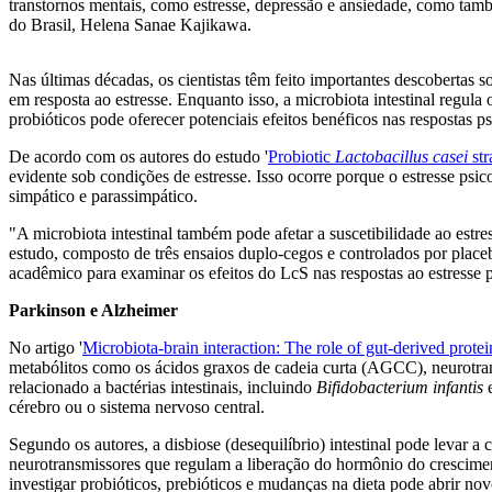
transtornos mentais, como estresse, depressão e ansiedade, como tam
do Brasil, Helena Sanae Kajikawa.
Nas últimas décadas, os cientistas têm feito importantes descobertas 
em resposta ao estresse. Enquanto isso, a microbiota intestinal regul
probióticos pode oferecer potenciais efeitos benéficos nas respostas ps
De acordo com os autores do estudo '
Probiotic
Lactobacillus casei
str
evidente sob condições de estresse. Isso ocorre porque o estresse psi
simpático e parassimpático.
"A microbiota intestinal também pode afetar a suscetibilidade ao estr
estudo, composto de três ensaios duplo-cegos e controlados por place
acadêmico para examinar os efeitos do LcS nas respostas ao estresse p
Parkinson e Alzheimer
No artigo '
Microbiota-brain interaction: The role of gut-derived prot
metabólitos como os ácidos graxos de cadeia curta (AGCC), neurotran
relacionado a bactérias intestinais, incluindo
Bifidobacterium infantis
cérebro ou o sistema nervoso central.
Segundo os autores, a disbiose (desequilíbrio) intestinal pode levar
neurotransmissores que regulam a liberação do hormônio do cresciment
investigar probióticos, prebióticos e mudanças na dieta pode abrir n