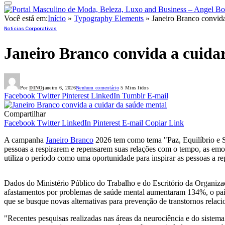
Você está em:
Início
»
Typography Elements
»
Janeiro Branco convida
Notícias Corporativas
Janeiro Branco convida a cuida
Por
DINO
janeiro 6, 2026
Nenhum comentário
5 Mins lidos
Facebook
Twitter
Pinterest
LinkedIn
Tumblr
E-mail
Compartilhar
Facebook
Twitter
LinkedIn
Pinterest
E-mail
Copiar Link
A campanha
Janeiro Branco
2026 tem como tema "Paz, Equilíbrio e S
pessoas a respirarem e repensarem suas relações com o tempo, as emo
utiliza o período como uma oportunidade para inspirar as pessoas a r
Dados do Ministério Público do Trabalho e do Escritório da Organiza
afastamentos por problemas de saúde mental aumentaram 134%, o país
que se busque novas alternativas para prevenção de transtornos relac
"Recentes pesquisas realizadas nas áreas da neurociência e do sistem