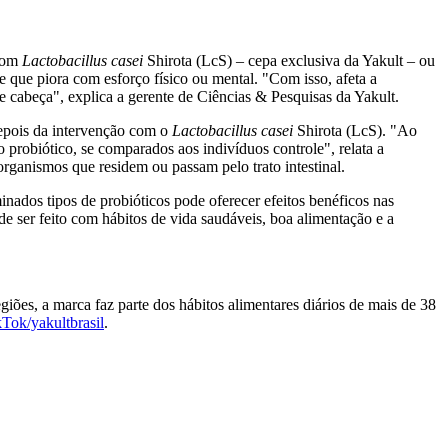
 com
Lactobacillus casei
Shirota (LcS) – cepa exclusiva da Yakult – ou
 que piora com esforço físico ou mental. "Com isso, afeta a
de cabeça", explica a gerente de Ciências & Pesquisas da Yakult.
depois da intervenção com o
Lactobacillus casei
Shirota (LcS). "Ao
 probiótico, se comparados aos indivíduos controle", relata a
organismos que residem ou passam pelo trato intestinal.
inados tipos de probióticos pode oferecer efeitos benéficos nas
ode ser feito com hábitos de vida saudáveis, boa alimentação e a
ões, a marca faz parte dos hábitos alimentares diários de mais de 38
kTok/yakultbrasil
.