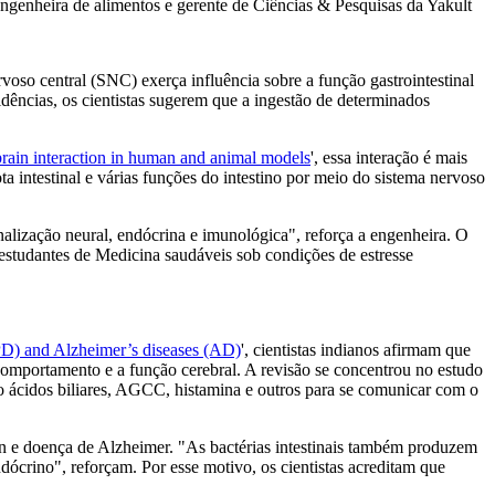
ngenheira de alimentos e gerente de Ciências & Pesquisas da Yakult
rvoso central (SNC) exerça influência sobre a função gastrointestinal
idências, os cientistas sugerem que a ingestão de determinados
brain interaction in human and animal models
', essa interação é mais
a intestinal e várias funções do intestino por meio do sistema nervoso
nalização neural, endócrina e imunológica", reforça a engenheira. O
 estudantes de Medicina saudáveis sob condições de estresse
 (PD) and Alzheimer’s diseases (AD)
', cientistas indianos afirmam que
omportamento e a função cerebral. A revisão se concentrou no estudo
do ácidos biliares, AGCC, histamina e outros para se comunicar com o
son e doença de Alzheimer. "As bactérias intestinais também produzem
ócrino", reforçam. Por esse motivo, os cientistas acreditam que