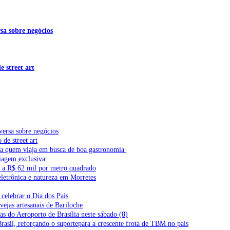
sa sobre negócios
 street art
versa sobre negócios
de street art
ra quem viaja em busca de boa gastronomia
iagem exclusiva
l a R$ 62 mil por metro quadrado
letrônica e natureza em Morretes
celebrar o Dia dos Pais
vejas artesanais de Bariloche
s do Aeroporto de Brasília neste sábado (8)
Brasil, reforçando o suportepara a crescente frota de TBM no país