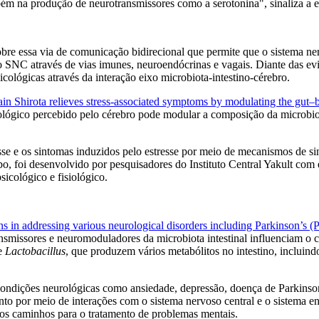
bém na produção de neurotransmissores como a serotonina", sinaliza a e
sobre essa via de comunicação bidirecional que permite que o sistema ne
a o SNC através de vias imunes, neuroendócrinas e vagais. Diante das ev
icológicas através da interação eixo microbiota-intestino-cérebro.
ain Shirota relieves stress-associated symptoms by modulating the gut–
cológico percebido pelo cérebro pode modular a composição da microbiot
esse e os sintomas induzidos pelo estresse por meio de mecanismos de si
bo, foi desenvolvido por pesquisadores do Instituto Central Yakult com
sicológico e fisiológico.
eins in addressing various neurological disorders including Parkinson’s
smissores e neuromoduladores da microbiota intestinal influenciam o c
e
Lactobacillus
, que produzem vários metabólitos no intestino, incluin
 a condições neurológicas como ansiedade, depressão, doença de Parkin
o por meio de interações com o sistema nervoso central e o sistema end
ovos caminhos para o tratamento de problemas mentais.