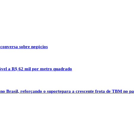
 conversa sobre negócios
óvel a R$ 62 mil por metro quadrado
 no Brasil, reforçando o suportepara a crescente frota de TBM no pa