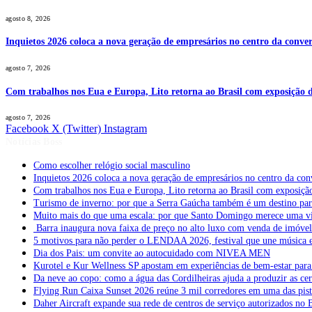
agosto 8, 2026
Inquietos 2026 coloca a nova geração de empresários no centro da conver
agosto 7, 2026
Com trabalhos nos Eua e Europa, Lito retorna ao Brasil com exposição de
agosto 7, 2026
Facebook
X (Twitter)
Instagram
Notícias Boss
Como escolher relógio social masculino
Inquietos 2026 coloca a nova geração de empresários no centro da con
Com trabalhos nos Eua e Europa, Lito retorna ao Brasil com exposição 
Turismo de inverno: por que a Serra Gaúcha também é um destino pa
Muito mais do que uma escala: por que Santo Domingo merece uma v
Barra inaugura nova faixa de preço no alto luxo com venda de imóve
5 motivos para não perder o LENDAA 2026, festival que une música e
Dia dos Pais: um convite ao autocuidado com NIVEA MEN
Kurotel e Kur Wellness SP apostam em experiências de bem-estar para 
Da neve ao copo: como a água das Cordilheiras ajuda a produzir as cer
Flying Run Caixa Sunset 2026 reúne 3 mil corredores em uma das pista
Daher Aircraft expande sua rede de centros de serviço autorizados no 