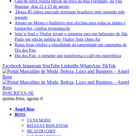
Casa de Alice realiza edição da feira da Rua Fortunato, na Vila
Buarque, dias 22 e 23 de agosto
Denza B5 lidera mercado premium brasileiro pelo segundo mês
seguido
Agosto no Museu e Auditório tem oficinas para todas as idades e
formações; confira programação
Spin’n Soul e Vitafor levam o spinning para um heliponto de São
Paulo em edição inédita do Vitafor Spin Open Air
Roma Joias celebra a pluralidade da paternidade em campanha de
Dia dos Pais
Dia dos Pais: o presente que transforma o café em experiência
Facebook
Instagram
YouTube
LinkedIn
WhatsApp
TikTok
INSCREVA-SE
quinta-feira, agosto 6
Angel Boss
BOSS
TÁ NA MODA
BELEZA E BEM-ESTAR
DICAS DO CHEF