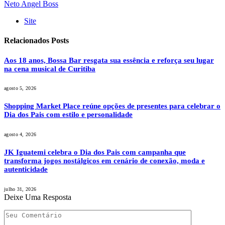
Neto Angel Boss
Site
Relacionados
Posts
Aos 18 anos, Bossa Bar resgata sua essência e reforça seu lugar
na cena musical de Curitiba
agosto 5, 2026
Shopping Market Place reúne opções de presentes para celebrar o
Dia dos Pais com estilo e personalidade
agosto 4, 2026
JK Iguatemi celebra o Dia dos Pais com campanha que
transforma jogos nostálgicos em cenário de conexão, moda e
autenticidade
julho 31, 2026
Deixe Uma Resposta