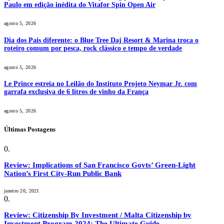
Paulo em edição inédita do Vitafor Spin Open Air
agosto 5, 2026
Dia dos Pais diferente: o Blue Tree Daj Resort & Marina troca o
roteiro comum por pesca, rock clássico e tempo de verdade
agosto 5, 2026
Le Prince estreia no Leilão do Instituto Projeto Neymar Jr. com
garrafa exclusiva de 6 litros de vinho da França
agosto 5, 2026
Últimas Postagens
Review: Implications of San Francisco Govts’ Green-Light
Nation’s First City-Run Public Bank
janeiro 20, 2021
Review: Citizenship By Investment / Malta Citizenship by
Investment Program 2024: The Ultimate Guide