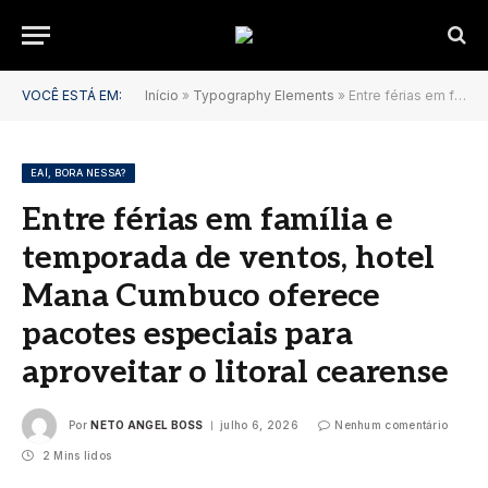
VOCÊ ESTÁ EM:
Início
»
Typography Elements
»
Entre férias em família e temporada de ventos, hotel Mana Cumbuco oferece pacotes especiais para aproveitar o litoral cearense
EAÍ, BORA NESSA?
Entre férias em família e
temporada de ventos, hotel
Mana Cumbuco oferece
pacotes especiais para
aproveitar o litoral cearense
Por
NETO ANGEL BOSS
julho 6, 2026
Nenhum comentário
2 Mins lidos