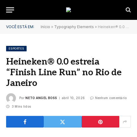
VOCÊ ESTÁ EM:
Início
»
Typography Elements
»
Heineken® 0.0 estreia “Finish Line Run” no Rio de Janeiro
ESPORTES
Heineken® 0.0 estreia
“Finish Line Run” no Rio de
Janeiro
Por
NETO ANGEL BOSS
abril 10, 2026
Nenhum comentário
3 Mins lidos