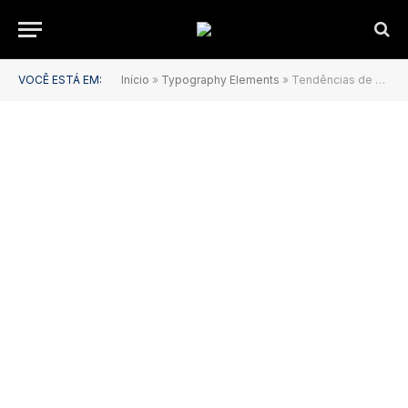
VOCÊ ESTÁ EM:
Início
»
Typography Elements
»
Tendências de eyewear que vão definir esta temporada