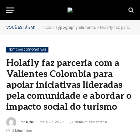
VOCÊ ESTÁ EM:
Início
»
Typography Elements
»
Holafly faz parceria com a Valientes Colombia para apoiar iniciativas lideradas pela comunidade e abordar o impacto social do turismo
NOTÍCIAS CORPORATIVAS
Holafly faz parceria com a
Valientes Colombia para
apoiar iniciativas lideradas
pela comunidade e abordar o
impacto social do turismo
Por
DINO
maio 27, 2026
Nenhum comentário
3 Mins lidos