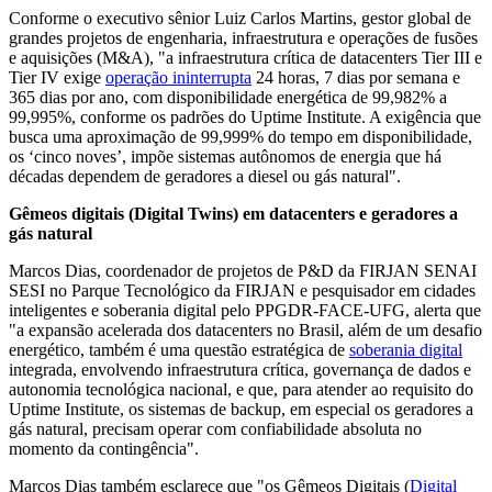
Conforme o executivo sênior Luiz Carlos Martins, gestor global de
grandes projetos de engenharia, infraestrutura e operações de fusões
e aquisições (M&A), "a infraestrutura crítica de datacenters Tier III e
Tier IV exige
operação ininterrupta
24 horas, 7 dias por semana e
365 dias por ano, com disponibilidade energética de 99,982% a
99,995%, conforme os padrões do Uptime Institute. A exigência que
busca uma aproximação de 99,999% do tempo em disponibilidade,
os ‘cinco noves’, impõe sistemas autônomos de energia que há
décadas dependem de geradores a diesel ou gás natural".
Gêmeos digitais (Digital Twins) em datacenters e geradores a
gás natural
Marcos Dias, coordenador de projetos de P&D da FIRJAN SENAI
SESI no Parque Tecnológico da FIRJAN e pesquisador em cidades
inteligentes e soberania digital pelo PPGDR-FACE-UFG, alerta que
"a expansão acelerada dos datacenters no Brasil, além de um desafio
energético, também é uma questão estratégica de
soberania digital
integrada, envolvendo infraestrutura crítica, governança de dados e
autonomia tecnológica nacional, e que, para atender ao requisito do
Uptime Institute, os sistemas de backup, em especial os geradores a
gás natural, precisam operar com confiabilidade absoluta no
momento da contingência".
Marcos Dias também esclarece que "os Gêmeos Digitais (
Digital