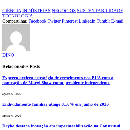
CIÊNCIA
INDÚSTRIAS
NEGÓCIOS
SUSTENTABILIDADE
TECNOLOGIA
Compartilhar.
Facebook
Twitter
Pinterest
LinkedIn
Tumblr
E-mail
DINO
Relacionados
Posts
Expereo acelera estratégia de crescimento nos EUA com a
nomeação de Margi Shaw como presidente independente
agosto 6, 2026
Endividamento familiar atinge 81,6% em junho de 2026
agosto 6, 2026
Dryko destaca inovação em impermeabilização na Construsul