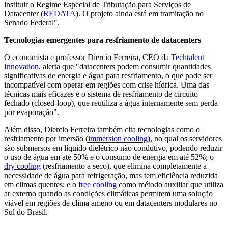
instituir o Regime Especial de Tributação para Serviços de
Datacenter (
REDATA
). O projeto ainda está em tramitação no
Senado Federal".
Tecnologias emergentes para resfriamento de datacenters
O economista e professor Diercio Ferreira, CEO da
Techtalent
Innovation
, alerta que "datacenters podem consumir quantidades
significativas de energia e água para resfriamento, o que pode ser
incompatível com operar em regiões com crise hídrica. Uma das
técnicas mais eficazes é o sistema de resfriamento de circuito
fechado (closed-loop), que reutiliza a água internamente sem perda
por evaporação".
Além disso, Diercio Ferreira também cita tecnologias como o
resfriamento por imersão (
immersion cooling
), no qual os servidores
são submersos em líquido dielétrico não condutivo, podendo reduzir
o uso de água em até 50% e o consumo de energia em até 52%; o
dry cooling
(resfriamento a seco), que elimina completamente a
necessidade de água para refrigeração, mas tem eficiência reduzida
em climas quentes; e o
free cooling
como método auxiliar que utiliza
ar externo quando as condições climáticas permitem uma solução
viável em regiões de clima ameno ou em datacenters modulares no
Sul do Brasil.