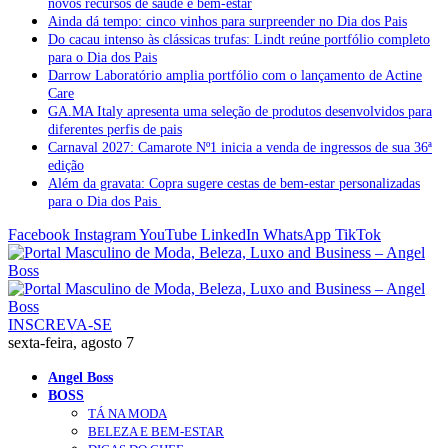
novos recursos de saúde e bem-estar
Ainda dá tempo: cinco vinhos para surpreender no Dia dos Pais
Do cacau intenso às clássicas trufas: Lindt reúne portfólio completo
para o Dia dos Pais
Darrow Laboratório amplia portfólio com o lançamento de Actine
Care
GA.MA Italy apresenta uma seleção de produtos desenvolvidos para
diferentes perfis de pais
Carnaval 2027: Camarote Nº1 inicia a venda de ingressos de sua 36ª
edição
Além da gravata: Copra sugere cestas de bem-estar personalizadas
para o Dia dos Pais
Facebook
Instagram
YouTube
LinkedIn
WhatsApp
TikTok
INSCREVA-SE
sexta-feira, agosto 7
Angel Boss
BOSS
TÁ NA MODA
BELEZA E BEM-ESTAR