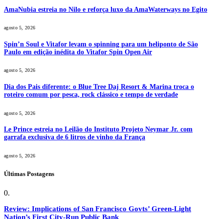
AmaNubia estreia no Nilo e reforça luxo da AmaWaterways no Egito
agosto 5, 2026
Spin’n Soul e Vitafor levam o spinning para um heliponto de São
Paulo em edição inédita do Vitafor Spin Open Air
agosto 5, 2026
Dia dos Pais diferente: o Blue Tree Daj Resort & Marina troca o
roteiro comum por pesca, rock clássico e tempo de verdade
agosto 5, 2026
Le Prince estreia no Leilão do Instituto Projeto Neymar Jr. com
garrafa exclusiva de 6 litros de vinho da França
agosto 5, 2026
Últimas Postagens
Review: Implications of San Francisco Govts’ Green-Light
Nation’s First City-Run Public Bank