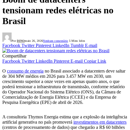
tensionam redes elétricas no
Brasil
Por
DINO
maio 26, 2026
Nenhum comentário
5 Mins lidos
Facebook
Twitter
Pinterest
LinkedIn
Tumblr
E-mail
Compartilhar
Facebook
Twitter
LinkedIn
Pinterest
E-mail
Copiar Link
O
consumo de energia
no Brasil associado a datacenters deve saltar
de 304 MW médios em 2026 para 3.457 MW em 2030, um
crescimento superior a onze vezes em apenas quatro anos, o que
poderá tensionar a infraestrutura de transmissão, conforme relatório
do Operador Nacional do Sistema Elétrico (ONS), da Câmara de
Comercialização de Energia Elétrica (CCEE) e da Empresa de
Pesquisa Energética (EPE) de abril de 2026.
A consultoria Thymos Energia estima que a explosão da inteligência
artificial generativa no país promoverá
investimentos em datacenters
(centros de processamento de dados) que chegarão a R$ 60 bilhões