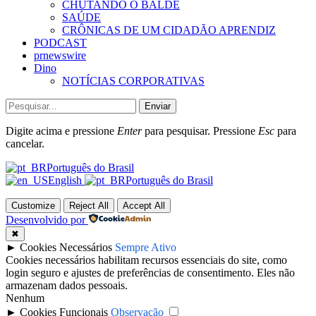
CHUTANDO O BALDE
SAÚDE
CRÔNICAS DE UM CIDADÃO APRENDIZ
PODCAST
prnewswire
Dino
NOTÍCIAS CORPORATIVAS
Enviar
Digite acima e pressione
Enter
para pesquisar. Pressione
Esc
para
cancelar.
Português do Brasil
English
Português do Brasil
Customize
Reject All
Accept All
Desenvolvido por
✖
►
Cookies Necessários
Sempre Ativo
Cookies necessários habilitam recursos essenciais do site, como
login seguro e ajustes de preferências de consentimento. Eles não
armazenam dados pessoais.
Nenhum
►
Cookies Funcionais
Observação