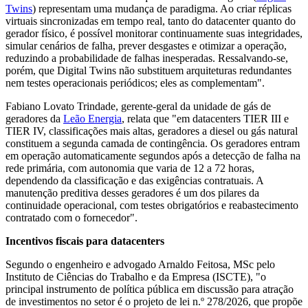
Twins
) representam uma mudança de paradigma. Ao criar réplicas
virtuais sincronizadas em tempo real, tanto do datacenter quanto do
gerador físico, é possível monitorar continuamente suas integridades,
simular cenários de falha, prever desgastes e otimizar a operação,
reduzindo a probabilidade de falhas inesperadas. Ressalvando-se,
porém, que Digital Twins não substituem arquiteturas redundantes
nem testes operacionais periódicos; eles as complementam".
Fabiano Lovato Trindade, gerente-geral da unidade de gás de
geradores da
Leão Energia
, relata que "em datacenters TIER III e
TIER IV, classificações mais altas, geradores a diesel ou gás natural
constituem a segunda camada de contingência. Os geradores entram
em operação automaticamente segundos após a detecção de falha na
rede primária, com autonomia que varia de 12 a 72 horas,
dependendo da classificação e das exigências contratuais. A
manutenção preditiva desses geradores é um dos pilares da
continuidade operacional, com testes obrigatórios e reabastecimento
contratado com o fornecedor".
Incentivos fiscais para datacenters
Segundo o engenheiro e advogado Arnaldo Feitosa, MSc pelo
Instituto de Ciências do Trabalho e da Empresa (ISCTE), "o
principal instrumento de política pública em discussão para atração
de investimentos no setor é o projeto de lei n.º 278/2026, que propõe