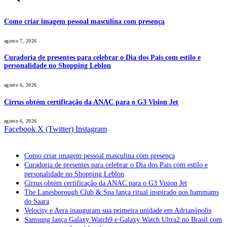
Como criar imagem pessoal masculina com presença
agosto 7, 2026
Curadoria de presentes para celebrar o Dia dos Pais com estilo e
personalidade no Shopping Leblon
agosto 6, 2026
Cirrus obtém certificação da ANAC para o G3 Vision Jet
agosto 6, 2026
Facebook
X (Twitter)
Instagram
Notícias Boss
Como criar imagem pessoal masculina com presença
Curadoria de presentes para celebrar o Dia dos Pais com estilo e
personalidade no Shopping Leblon
Cirrus obtém certificação da ANAC para o G3 Vision Jet
The Lanesborough Club & Spa lança ritual inspirado nos hammams
do Saara
Velocity e Aera inauguram sua primeira unidade em Adrianópolis
Samsung lança Galaxy Watch9 e Galaxy Watch Ultra2 no Brasil com