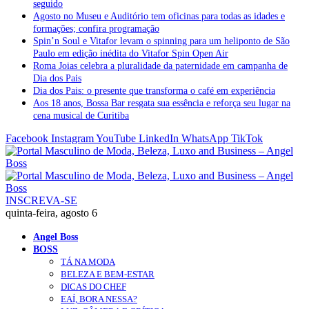
seguido
Agosto no Museu e Auditório tem oficinas para todas as idades e
formações; confira programação
Spin’n Soul e Vitafor levam o spinning para um heliponto de São
Paulo em edição inédita do Vitafor Spin Open Air
Roma Joias celebra a pluralidade da paternidade em campanha de
Dia dos Pais
Dia dos Pais: o presente que transforma o café em experiência
Aos 18 anos, Bossa Bar resgata sua essência e reforça seu lugar na
cena musical de Curitiba
Facebook
Instagram
YouTube
LinkedIn
WhatsApp
TikTok
INSCREVA-SE
quinta-feira, agosto 6
Angel Boss
BOSS
TÁ NA MODA
BELEZA E BEM-ESTAR
DICAS DO CHEF
EAÍ, BORA NESSA?