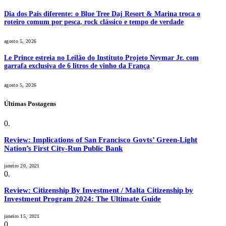
Dia dos Pais diferente: o Blue Tree Daj Resort & Marina troca o
roteiro comum por pesca, rock clássico e tempo de verdade
agosto 5, 2026
Le Prince estreia no Leilão do Instituto Projeto Neymar Jr. com
garrafa exclusiva de 6 litros de vinho da França
agosto 5, 2026
Últimas Postagens
Review: Implications of San Francisco Govts’ Green-Light
Nation’s First City-Run Public Bank
janeiro 20, 2021
Review: Citizenship By Investment / Malta Citizenship by
Investment Program 2024: The Ultimate Guide
janeiro 15, 2021