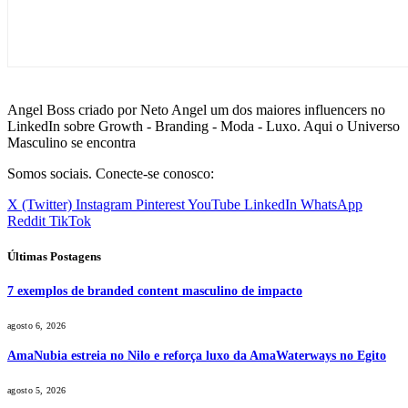
Angel Boss criado por Neto Angel um dos maiores influencers no
LinkedIn sobre Growth - Branding - Moda - Luxo. Aqui o Universo
Masculino se encontra
Somos sociais. Conecte-se conosco:
X (Twitter)
Instagram
Pinterest
YouTube
LinkedIn
WhatsApp
Reddit
TikTok
Últimas Postagens
7 exemplos de branded content masculino de impacto
agosto 6, 2026
AmaNubia estreia no Nilo e reforça luxo da AmaWaterways no Egito
agosto 5, 2026