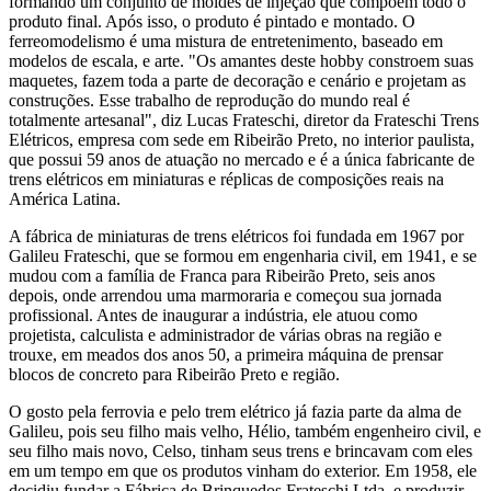
formando um conjunto de moldes de injeção que compõem todo o
produto final. Após isso, o produto é pintado e montado. O
ferreomodelismo é uma mistura de entretenimento, baseado em
modelos de escala, e arte. "Os amantes deste hobby constroem suas
maquetes, fazem toda a parte de decoração e cenário e projetam as
construções. Esse trabalho de reprodução do mundo real é
totalmente artesanal", diz Lucas Frateschi, diretor da Frateschi Trens
Elétricos, empresa com sede em Ribeirão Preto, no interior paulista,
que possui 59 anos de atuação no mercado e é a única fabricante de
trens elétricos em miniaturas e réplicas de composições reais na
América Latina.
A fábrica de miniaturas de trens elétricos foi fundada em 1967 por
Galileu Frateschi, que se formou em engenharia civil, em 1941, e se
mudou com a família de Franca para Ribeirão Preto, seis anos
depois, onde arrendou uma marmoraria e começou sua jornada
profissional. Antes de inaugurar a indústria, ele atuou como
projetista, calculista e administrador de várias obras na região e
trouxe, em meados dos anos 50, a primeira máquina de prensar
blocos de concreto para Ribeirão Preto e região.
O gosto pela ferrovia e pelo trem elétrico já fazia parte da alma de
Galileu, pois seu filho mais velho, Hélio, também engenheiro civil, e
seu filho mais novo, Celso, tinham seus trens e brincavam com eles
em um tempo em que os produtos vinham do exterior. Em 1958, ele
decidiu fundar a Fábrica de Brinquedos Frateschi Ltda. e produzir