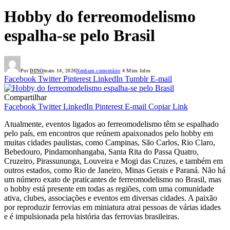
Hobby do ferreomodelismo
espalha-se pelo Brasil
Por
DINO
maio 14, 2026
Nenhum comentário
4 Mins lidos
Facebook
Twitter
Pinterest
LinkedIn
Tumblr
E-mail
Compartilhar
Facebook
Twitter
LinkedIn
Pinterest
E-mail
Copiar Link
Atualmente, eventos ligados ao ferreomodelismo têm se espalhado
pelo país, em encontros que reúnem apaixonados pelo hobby em
muitas cidades paulistas, como Campinas, São Carlos, Rio Claro,
Bebedouro, Pindamonhangaba, Santa Rita do Passa Quatro,
Cruzeiro, Pirassununga, Louveira e Mogi das Cruzes, e também em
outros estados, como Rio de Janeiro, Minas Gerais e Paraná. Não há
um número exato de praticantes de ferreomodelismo no Brasil, mas
o hobby está presente em todas as regiões, com uma comunidade
ativa, clubes, associações e eventos em diversas cidades. A paixão
por reproduzir ferrovias em miniatura atrai pessoas de várias idades
e é impulsionada pela história das ferrovias brasileiras.