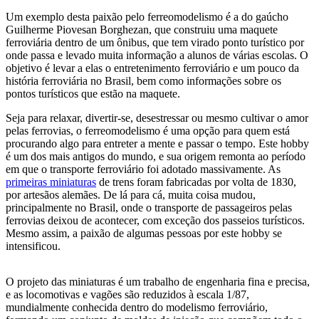
Um exemplo desta paixão pelo ferreomodelismo é a do gaúcho
Guilherme Piovesan Borghezan, que construiu uma maquete
ferroviária dentro de um ônibus, que tem virado ponto turístico por
onde passa e levado muita informação a alunos de várias escolas. O
objetivo é levar a elas o entretenimento ferroviário e um pouco da
história ferroviária no Brasil, bem como informações sobre os
pontos turísticos que estão na maquete.
Seja para relaxar, divertir-se, desestressar ou mesmo cultivar o amor
pelas ferrovias, o ferreomodelismo é uma opção para quem está
procurando algo para entreter a mente e passar o tempo. Este hobby
é um dos mais antigos do mundo, e sua origem remonta ao período
em que o transporte ferroviário foi adotado massivamente. As
primeiras miniaturas
de trens foram fabricadas por volta de 1830,
por artesãos alemães. De lá para cá, muita coisa mudou,
principalmente no Brasil, onde o transporte de passageiros pelas
ferrovias deixou de acontecer, com exceção dos passeios turísticos.
Mesmo assim, a paixão de algumas pessoas por este hobby se
intensificou.
O projeto das miniaturas é um trabalho de engenharia fina e precisa,
e as locomotivas e vagões são reduzidos à escala 1/87,
mundialmente conhecida dentro do modelismo ferroviário,