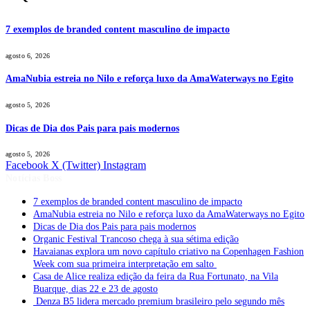
7 exemplos de branded content masculino de impacto
agosto 6, 2026
AmaNubia estreia no Nilo e reforça luxo da AmaWaterways no Egito
agosto 5, 2026
Dicas de Dia dos Pais para pais modernos
agosto 5, 2026
Facebook
X (Twitter)
Instagram
Notícias Boss
7 exemplos de branded content masculino de impacto
AmaNubia estreia no Nilo e reforça luxo da AmaWaterways no Egito
Dicas de Dia dos Pais para pais modernos
Organic Festival Trancoso chega à sua sétima edição
Havaianas explora um novo capítulo criativo na Copenhagen Fashion
Week com sua primeira interpretação em salto
Casa de Alice realiza edição da feira da Rua Fortunato, na Vila
Buarque, dias 22 e 23 de agosto
Denza B5 lidera mercado premium brasileiro pelo segundo mês