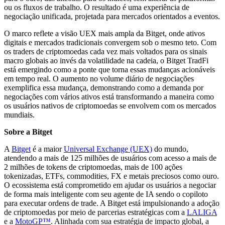
ou os fluxos de trabalho. O resultado é uma experiência de
negociação unificada, projetada para mercados orientados a eventos.
O marco reflete a visão UEX mais ampla da Bitget, onde ativos
digitais e mercados tradicionais convergem sob o mesmo teto. Com
os traders de criptomoedas cada vez mais voltados para os sinais
macro globais ao invés da volatilidade na cadeia, o Bitget TradFi
está emergindo como a ponte que torna essas mudanças acionáveis
em tempo real. O aumento no volume diário de negociações
exemplifica essa mudança, demonstrando como a demanda por
negociações com vários ativos está transformando a maneira como
os usuários nativos de criptomoedas se envolvem com os mercados
mundiais.
Sobre a Bitget
A
Bitget
é a maior
Universal Exchange (UEX)
do mundo,
atendendo a mais de 125 milhões de usuários com acesso a mais de
2 milhões de tokens de criptomoedas, mais de 100 ações
tokenizadas, ETFs, commodities, FX e metais preciosos como ouro.
O ecossistema está comprometido em ajudar os usuários a negociar
de forma mais inteligente com seu agente de IA sendo o copiloto
para executar ordens de trade. A Bitget está impulsionando a adoção
de criptomoedas por meio de parcerias estratégicas com a
LALIGA
e a
MotoGP™
. Alinhada com sua estratégia de impacto global, a