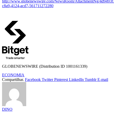
http://www.globenewswire.com/NewsRoom/AttachmentNg/4d9493f
c8a9-4124-acd7-561711272280
GLOBENEWSWIRE (Distribution ID 1001161339)
ECONOMIA
Compartilhar.
Facebook
Twitter
Pinterest
LinkedIn
Tumblr
E-mail
DINO