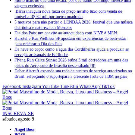
Muito mais do que uma escala: por que Santo Domingo merece uma
viagem exclusiva
Barra inaugura nova faixa de preço no alto luxo com venda de
imóvel a R$ 62 mil por metro quadrado
5 motivos para não perder o LENDAA 2026, festival que une música
eletrônica e natureza em Morretes
Dia dos Pais: um convite ao autocuidado com NIVEA MEN
Kurotel e Kur Wellness SP apostam em experiências de bem-estar
para celebrar o Dia dos Pais
Da neve ao copo: como a água das Cordilheiras ajuda a produzir as
cervejas artesanais de Bariloche
Flying Run Caixa Sunset 2026 reúne 3 mil corredores em uma das
pistas do Aeroporto de Brasília neste sábado (8)
Daher Aircraft expande sua rede de centros de serviço autorizados no
Brasil, reforçando o suportepara a crescente frota de TBM no país
Facebook
Instagram
YouTube
LinkedIn
WhatsApp
TikTok
INSCREVA-SE
sábado, agosto 8
Angel Boss
BOSS