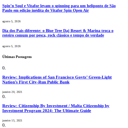
Spin’n Soul e Vitafor levam o spinning para um heliponto de São
Paulo em edição inédita do Vitafor Spin Open Air
agosto 5, 2026
Dia dos Pais diferente: o Blue Tree Daj Resort & Marina troca o
roteiro comum por pesca, rock clássico e tempo de verdade
agosto 5, 2026
Últimas Postagens
Review: Implications of San Francisco Govts’ Green-Light
Nation’s First City-Run Public Bank
janeiro 20, 2021
Review: Citizenship By Investment / Malta Citizenship by
Investment Program 2024: The Ultimate Guide
janeiro 15, 2021