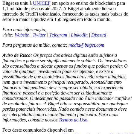
Bitget se uniu à
UNICEF
em apoio ao ensino de blockchain para
1,1 milhão de pessoas até 2027. A Bitget atualmente lidera o
mercado de TradFi tokenizado, fornecendo as taxas mais baixas do
setor e a maior liquidez em 150 regiões em todo o mundo.
Para mais informação,
visite:
Website
|
Twitter
|
Telegram
|
LinkedIn
|
Discord
Para perguntas da mídia, contate:
media@bitget.com
Aviso de Risco
: Os preços dos ativos digitais estão sujeitos a
flutuações e podem ser significantemente voláteis. Os investidores
são aconselhados a alocar apenas os fundos que podem perder. O
valor de qualquer investimento pode ser afetado, e existe a
possibilidade de que os objetivos financeiros não sejam atingidos,
nem que o investimento principal recuperado. Aconselhamento
financeiro independente deve sempre ser obtido, e a experiência
financeira pessoal e a posição devem ser cuidadosamente
consideradas. O desempenho passado não é um indicador confiável
de resultados futuros. A Bitget não se responsabiliza por quaisquer
perdas potenciais incorridas. Nada contido neste documento deve
ser interpretado como aconselhamento financeiro. Para mais
informações, consulte nossos
Termos de Uso
.
Foto deste comunicado disponível em