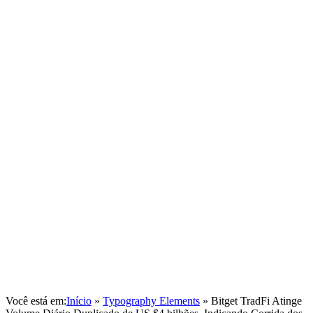
Você está em:
Início
»
Typography Elements
»
Bitget TradFi Atinge