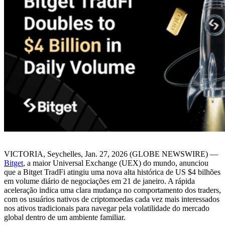
VICTORIA, Seychelles, Jan. 27, 2026 (GLOBE NEWSWIRE) —
Bitget
, a maior Universal Exchange (UEX) do mundo, anunciou
que a Bitget TradFi atingiu uma nova alta histórica de US $4 bilhões
em volume diário de negociações em 21 de janeiro. A rápida
aceleração indica uma clara mudança no comportamento dos traders,
com os usuários nativos de criptomoedas cada vez mais interessados
nos ativos tradicionais para navegar pela volatilidade do mercado
global dentro de um ambiente familiar.