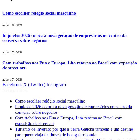
Como escolher relógio social masculino
agosto 8, 2026
Inquietos 2026 coloca a nova geração de empresários no centro da
conversa sobre negócios
agosto 7, 2026
Com trabalhos nos Eua e Europa, Lito retorna ao Brasil com exposição
de street art
agosto 7, 2026
Facebook
X (Twitter)
Instagram
Notícias Boss
Como escolher relógio social masculino
Inquietos 2026 coloca a nova geração de empresários no centro da
conversa sobre negócios
Com trabalhos nos Eua e Europa, Lito retorna ao Brasil com
exposição de street art
Turismo de inverno: por que a Serra Gaúcha também é um destino
para quem viaja em busca de boa gastronomia