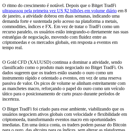
O ritmo do crescimento é notável. Depois que o Bitget TradFi
ultrapassou pela primeira vez US $2 bilhões em volume diário
em 8
de janeiro, a atividade dobrou em duas semanas, indicando uma
demanda forte e sustentada pelo acesso na plataforma a metais,
commodities, índices e FX. Em vez de tratar o TradFi como um
recurso paralelo, os usuários estão integrando-o diretamente nas suas
estratégias de negociação, movendo com fluidez entre as
criptomoedas e os mercados globais, em resposta a eventos em
tempo real.
O Gold CFD (XAUUSD) continua a dominar a atividade, sendo
classificado como o produto mais negociado no Bitget TradFi. Os
dados sugerem que os traders estão usando o ouro como um
instrumento rápido e orientado a eventos, em vez de uma reserva
passiva de valor. Os picos de volume se alinham estreitamente com
as manchetes macro, reforçando o papel do ouro como um veículo
tático para o posicionamento de curto prazo durante períodos de
incerteza.
O Bitget TradFi foi criado para esse ambiente, viabilizando que os
usuários negociem ativos globais com velocidade e flexibilidade em
criptomoeda, transformando eventos macro em oportunidades
imediatas. Em uma única conta, os traders podem passar do Bitcoin
para o ouro, das altcoins para os índices, sem alterar as plataformas