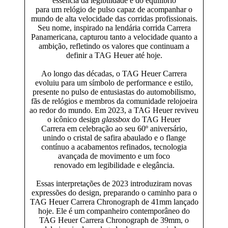
essência da legibilidade e do equilíbrio
para um relógio de pulso capaz de acompanhar o
mundo de alta velocidade das corridas profissionais.
Seu nome, inspirado na lendária corrida Carrera
Panamericana, capturou tanto a velocidade quanto a
ambição, refletindo os valores que continuam a
definir a TAG Heuer até hoje.
Ao longo das décadas, o TAG Heuer Carrera
evoluiu para um símbolo de performance e estilo,
presente no pulso de entusiastas do automobilismo,
fãs de relógios e membros da comunidade relojoeira
ao redor do mundo. Em 2023, a TAG Heuer reviveu
o icônico design
glassbox
do TAG Heuer
Carrera em celebração ao seu 60º aniversário,
unindo o cristal de safira abaulado e o flange
contínuo a acabamentos refinados, tecnologia
avançada de movimento e um foco
renovado em legibilidade e elegância.
Essas interpretações de 2023 introduziram novas
expressões do design, preparando o caminho para o
TAG Heuer Carrera Chronograph de 41mm lançado
hoje. Ele é um companheiro contemporâneo do
TAG Heuer Carrera Chronograph de 39mm, o