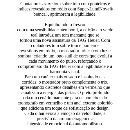
Contadores
azuré
tom sobre tom com ponteiros e
índices revestidos em ródio com Super-LumiNova®
branca, , aprimoram a legibilidade.
Equilibrando o frescor
com uma sensibilidade atemporal, a edição em verde
teal introduz um tom marcante que se
tornou uma nova assinatura da TAG Heuer. Com
contadores tom sobre tom e ponteiros
revestidos em ródio, o mostrador brinca com luz e
sombra, criando um jogo sutil de cores que evolui a
cada movimento do pulso, reforçando o
compromisso da TAG Heuer com a legibilidade e a
harmonia visual.
Para um caráter mais ousado e inspirado nas
corridas, o mostrador preto complementa o trio,
apresentando discretos detalhes em vermelho que
canalizam a energia das pistas. O preto profundo
cria um cenário marcante para os ponteiros do
cronógrafo em vermelho e um anel externo colorido
que adiciona um toque de sofisticação ao design.
Cada olhar evoca a emoção da velocidade, a
precisão da cronometragem e a
intensidade emocional do automobilismo.