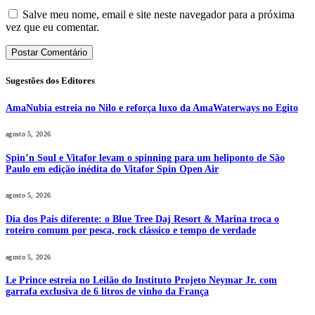
Salve meu nome, email e site neste navegador para a próxima
vez que eu comentar.
Sugestões dos Editores
AmaNubia estreia no Nilo e reforça luxo da AmaWaterways no Egito
agosto 5, 2026
Spin’n Soul e Vitafor levam o spinning para um heliponto de São
Paulo em edição inédita do Vitafor Spin Open Air
agosto 5, 2026
Dia dos Pais diferente: o Blue Tree Daj Resort & Marina troca o
roteiro comum por pesca, rock clássico e tempo de verdade
agosto 5, 2026
Le Prince estreia no Leilão do Instituto Projeto Neymar Jr. com
garrafa exclusiva de 6 litros de vinho da França