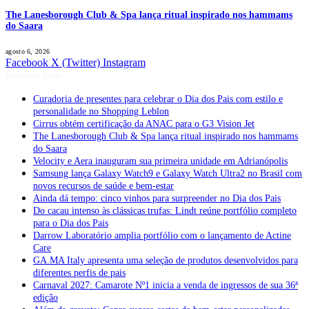
The Lanesborough Club & Spa lança ritual inspirado nos hammams
do Saara
agosto 6, 2026
Facebook
X (Twitter)
Instagram
Notícias Boss
Curadoria de presentes para celebrar o Dia dos Pais com estilo e
personalidade no Shopping Leblon
Cirrus obtém certificação da ANAC para o G3 Vision Jet
The Lanesborough Club & Spa lança ritual inspirado nos hammams
do Saara
Velocity e Aera inauguram sua primeira unidade em Adrianópolis
Samsung lança Galaxy Watch9 e Galaxy Watch Ultra2 no Brasil com
novos recursos de saúde e bem-estar
Ainda dá tempo: cinco vinhos para surpreender no Dia dos Pais
Do cacau intenso às clássicas trufas: Lindt reúne portfólio completo
para o Dia dos Pais
Darrow Laboratório amplia portfólio com o lançamento de Actine
Care
GA.MA Italy apresenta uma seleção de produtos desenvolvidos para
diferentes perfis de pais
Carnaval 2027: Camarote Nº1 inicia a venda de ingressos de sua 36ª
edição