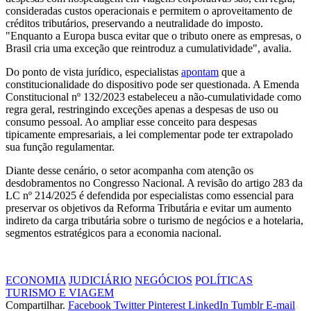
consideradas custos operacionais e permitem o aproveitamento de
créditos tributários, preservando a neutralidade do imposto.
"Enquanto a Europa busca evitar que o tributo onere as empresas, o
Brasil cria uma exceção que reintroduz a cumulatividade", avalia.
Do ponto de vista jurídico, especialistas
apontam
que a
constitucionalidade do dispositivo pode ser questionada. A Emenda
Constitucional nº 132/2023 estabeleceu a não-cumulatividade como
regra geral, restringindo exceções apenas a despesas de uso ou
consumo pessoal. Ao ampliar esse conceito para despesas
tipicamente empresariais, a lei complementar pode ter extrapolado
sua função regulamentar.
Diante desse cenário, o setor acompanha com atenção os
desdobramentos no Congresso Nacional. A revisão do artigo 283 da
LC nº 214/2025 é defendida por especialistas como essencial para
preservar os objetivos da Reforma Tributária e evitar um aumento
indireto da carga tributária sobre o turismo de negócios e a hotelaria,
segmentos estratégicos para a economia nacional.
ECONOMIA
JUDICIÁRIO
NEGÓCIOS
POLÍTICAS
TURISMO E VIAGEM
Compartilhar.
Facebook
Twitter
Pinterest
LinkedIn
Tumblr
E-mail