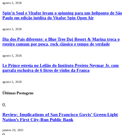
agosto 5, 2026
Spin’n Soul e Vitafor levam o spinning para um heliponto de São
Paulo em edição inédita do Vitafor Spin Open Air
agosto 5, 2026
Dia dos Pais diferente: o Blue Tree Daj Resort & Marina troca o
roteiro comum por pesca, rock clássico e tempo de verdade
agosto 5, 2026
Le Prince estreia no Leilão do Instituto Projeto Neymar Jr. com
garrafa exclusiva de 6 litros de vinho da França
agosto 5, 2026
Últimas Postagens
Review: Implications of San Francisco Govts’ Green-Light
Nation’s First City-Run Public Bank
janeiro 20, 2021