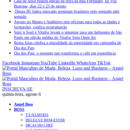
Casa de Alice realiza edição da feira da Rua Fortunato, na Vila
Buarque, dias 22 e 23 de agosto
Denza B5 lidera mercado premium brasileiro pelo segundo mês
seguido
Agosto no Museu e Auditório tem oficinas para todas as idades e
formações; confira programação
Spin’n Soul e Vitafor levam o spinning para um heliponto de São
Paulo em edição inédita do Vitafor Spin Open Air
Roma Joias celebra a pluralidade da paternidade em campanha de
Dia dos Pais
Dia dos Pais: o presente que transforma o café em experiência
Facebook
Instagram
YouTube
LinkedIn
WhatsApp
TikTok
INSCREVA-SE
quinta-feira, agosto 6
Angel Boss
BOSS
TÁ NA MODA
BELEZA E BEM-ESTAR
DICAS DO CHEF