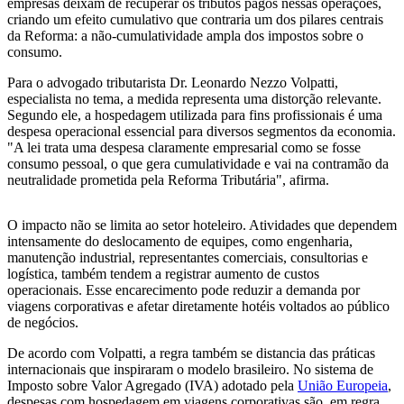
empresas deixam de recuperar os tributos pagos nessas operações,
criando um efeito cumulativo que contraria um dos pilares centrais
da Reforma: a não-cumulatividade ampla dos impostos sobre o
consumo.
Para o advogado tributarista Dr. Leonardo Nezzo Volpatti,
especialista no tema, a medida representa uma distorção relevante.
Segundo ele, a hospedagem utilizada para fins profissionais é uma
despesa operacional essencial para diversos segmentos da economia.
"A lei trata uma despesa claramente empresarial como se fosse
consumo pessoal, o que gera cumulatividade e vai na contramão da
neutralidade prometida pela Reforma Tributária", afirma.
O impacto não se limita ao setor hoteleiro. Atividades que dependem
intensamente do deslocamento de equipes, como engenharia,
manutenção industrial, representantes comerciais, consultorias e
logística, também tendem a registrar aumento de custos
operacionais. Esse encarecimento pode reduzir a demanda por
viagens corporativas e afetar diretamente hotéis voltados ao público
de negócios.
De acordo com Volpatti, a regra também se distancia das práticas
internacionais que inspiraram o modelo brasileiro. No sistema de
Imposto sobre Valor Agregado (IVA) adotado pela
União Europeia
,
despesas com hospedagem em viagens corporativas são, em regra,