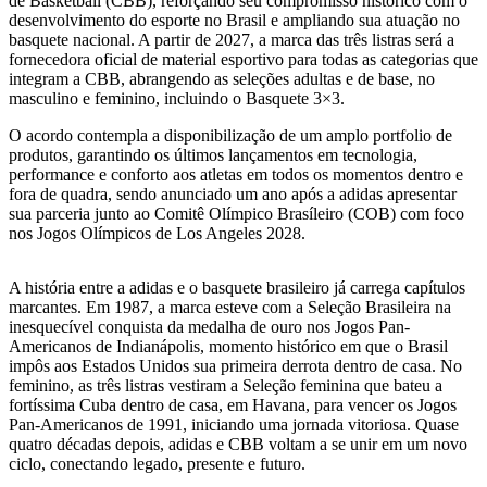
de Basketball (CBB), reforçando seu compromisso histórico com o
desenvolvimento do esporte no Brasil e ampliando sua atuação no
basquete nacional. A partir de 2027, a marca das três listras será a
fornecedora oficial de material esportivo para todas as categorias que
integram a CBB, abrangendo as seleções adultas e de base, no
masculino e feminino, incluindo o Basquete 3×3.
O acordo contempla a disponibilização de um amplo portfolio de
produtos, garantindo os últimos lançamentos em tecnologia,
performance e conforto aos atletas em todos os momentos dentro e
fora de quadra, sendo anunciado um ano após a adidas apresentar
sua parceria junto ao Comitê Olímpico Brasíleiro (COB) com foco
nos Jogos Olímpicos de Los Angeles 2028.
A história entre a adidas e o basquete brasileiro já carrega capítulos
marcantes. Em 1987, a marca esteve com a Seleção Brasileira na
inesquecível conquista da medalha de ouro nos Jogos Pan-
Americanos de Indianápolis, momento histórico em que o Brasil
impôs aos Estados Unidos sua primeira derrota dentro de casa. No
feminino, as três listras vestiram a Seleção feminina que bateu a
fortíssima Cuba dentro de casa, em Havana, para vencer os Jogos
Pan-Americanos de 1991, iniciando uma jornada vitoriosa. Quase
quatro décadas depois, adidas e CBB voltam a se unir em um novo
ciclo, conectando legado, presente e futuro.