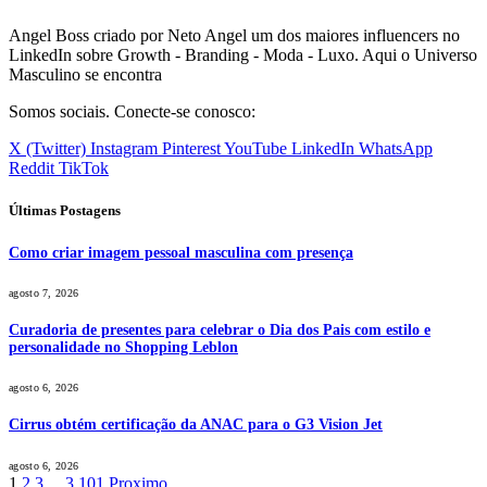
Angel Boss criado por Neto Angel um dos maiores influencers no
LinkedIn sobre Growth - Branding - Moda - Luxo. Aqui o Universo
Masculino se encontra
Somos sociais. Conecte-se conosco:
X (Twitter)
Instagram
Pinterest
YouTube
LinkedIn
WhatsApp
Reddit
TikTok
Últimas Postagens
Como criar imagem pessoal masculina com presença
agosto 7, 2026
Curadoria de presentes para celebrar o Dia dos Pais com estilo e
personalidade no Shopping Leblon
agosto 6, 2026
Cirrus obtém certificação da ANAC para o G3 Vision Jet
agosto 6, 2026
1
2
3
...
3.101
Proximo