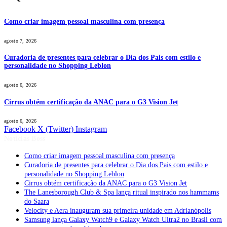
Como criar imagem pessoal masculina com presença
agosto 7, 2026
Curadoria de presentes para celebrar o Dia dos Pais com estilo e
personalidade no Shopping Leblon
agosto 6, 2026
Cirrus obtém certificação da ANAC para o G3 Vision Jet
agosto 6, 2026
Facebook
X (Twitter)
Instagram
Notícias Boss
Como criar imagem pessoal masculina com presença
Curadoria de presentes para celebrar o Dia dos Pais com estilo e
personalidade no Shopping Leblon
Cirrus obtém certificação da ANAC para o G3 Vision Jet
The Lanesborough Club & Spa lança ritual inspirado nos hammams
do Saara
Velocity e Aera inauguram sua primeira unidade em Adrianópolis
Samsung lança Galaxy Watch9 e Galaxy Watch Ultra2 no Brasil com