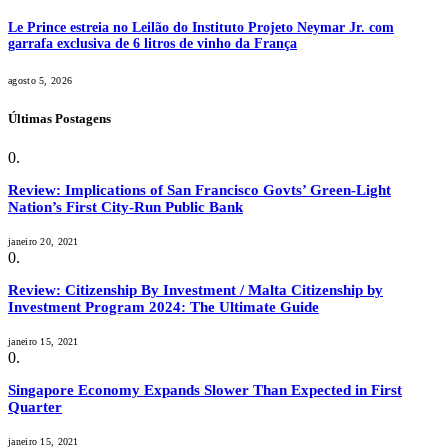
Le Prince estreia no Leilão do Instituto Projeto Neymar Jr. com
garrafa exclusiva de 6 litros de vinho da França
agosto 5, 2026
Últimas Postagens
Review: Implications of San Francisco Govts’ Green-Light
Nation’s First City-Run Public Bank
janeiro 20, 2021
Review: Citizenship By Investment / Malta Citizenship by
Investment Program 2024: The Ultimate Guide
janeiro 15, 2021
Singapore Economy Expands Slower Than Expected in First
Quarter
janeiro 15, 2021