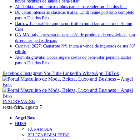
novos recursos de saúde e bem-estar
Ainda dá tempo: cinco vinhos para surpreender no Dia dos Pais
Do cacau intenso às clássicas trufas: Lindt reúne portfólio completo
para o Dia dos Pais
Darrow Laboratório amplia portfólio com o lançamento de Actine
Care
GA.MA Italy apresenta uma seleção de produtos desenvolvidos para
diferentes perfis de pais
Carnaval 2027: Camarote Nº1 inicia a venda de ingressos de sua 36ª
edição
Além da gravata: Copra sugere cestas de bem-estar personalizadas
para o Dia dos Pais
Facebook
Instagram
YouTube
LinkedIn
WhatsApp
TikTok
INSCREVA-SE
sexta-feira, agosto 7
Angel Boss
BOSS
TÁ NA MODA
BELEZA E BEM-ESTAR