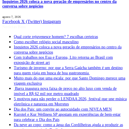
Inquietos 2026 coloca a nova geração de empresários no centro da
conversa sobre negócios
agosto 7, 2026
Facebook
X (Twitter)
Instagram
Notícias Boss
Qual corte rejuvenesce homem? 7 escolhas certeiras
Como escolher relógio social masculino
Inquietos 2026 coloca a nova geração de empresários no centro da
conversa sobre negócios
Com trabalhos nos Eua e Europa, Lito retorna ao Brasil com
exposição de street art
Turismo de inverno: por que a Serra Gaúcha também é um destino
para quem viaja em busca de boa gastronomia
Muito mais do que uma escala: por que Santo Domingo merece uma
viagem exclusiva
Barra inaugura nova faixa de preço no alto luxo com venda de
imóvel a R$ 62 mil por metro quadrado
5 motivos para não perder o LENDAA 2026, festival que une música
eletrônica e natureza em Morretes
Dia dos Pais: um convite ao autocuidado com NIVEA MEN
Kurotel e Kur Wellness SP apostam em experiências de bem-estar
para celebrar o Dia dos Pais
Da neve ao copo: como a água das Cordilheiras ajuda a produzir as