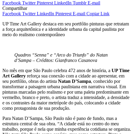
Facebook
Twitter
Pinterest
LinkedIn
Tumblr
E-mail
Compartilhar
Facebook
Twitter
LinkedIn
Pinterest
E-mail
Copiar Link
UP Time Art Gallery destaca em seu portfólio pinturas que retratam
a força arquitetônica e a identidade urbana da capital paulista por
meio do realismo contemporâneo
Quadros “Senna” e “Arco do Triunfo” do Natan
d’Sampa – Créditos: Gianfranco Casanova
No mês em que São Paulo celebra 472 anos de história, a
UP Time
Art Gallery
reforça sua conexão com a cidade ao apresentar, em
seu portfólio, obras do artista
Natan D’Sampa
, conhecido por
transformar a paisagem urbana paulistana em narrativa visual. Em
pinturas marcadas pelo realismo e por uma paleta predominante em
vermelho, branco e preto, o artista traduz a intensidade, a densidade
e os contrastes da maior metrópole do país, colocando a cidade
como protagonista de sua produção.
Para Natan D’Sampa, São Paulo não é pano de fundo, mas a
estrutura central de sua obra. “A cidade está no centro do meu
trabalho, porque é nela que minha experiência cotidiana se organiza.