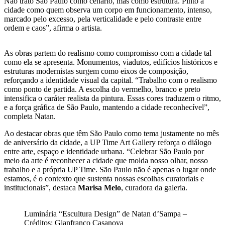
Não trato São Paulo como cenário, mas como estrutura. Pinto a
cidade como quem observa um corpo em funcionamento, intenso,
marcado pelo excesso, pela verticalidade e pelo contraste entre
ordem e caos”, afirma o artista.
As obras partem do realismo como compromisso com a cidade tal
como ela se apresenta. Monumentos, viadutos, edifícios históricos e
estruturas modernistas surgem como eixos de composição,
reforçando a identidade visual da capital. “Trabalho com o realismo
como ponto de partida. A escolha do vermelho, branco e preto
intensifica o caráter realista da pintura. Essas cores traduzem o ritmo,
e a força gráfica de São Paulo, mantendo a cidade reconhecível”,
completa Natan.
Ao destacar obras que têm São Paulo como tema justamente no mês
de aniversário da cidade, a UP Time Art Gallery reforça o diálogo
entre arte, espaço e identidade urbana. “Celebrar São Paulo por
meio da arte é reconhecer a cidade que molda nosso olhar, nosso
trabalho e a própria UP Time. São Paulo não é apenas o lugar onde
estamos, é o contexto que sustenta nossas escolhas curatoriais e
institucionais”, destaca
Marisa Melo
, curadora da galeria.
Luminária “Escultura Design” de Natan d’Sampa –
Créditos: Gianfranco Casanova