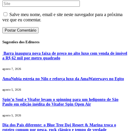
Salve meu nome, email e site neste navegador para a próxima
vez que eu comentar.
Sugestões dos Editores
Barra inaugura nova faixa de preço no alto luxo com venda de imóvel
a R$ 62 mil por metro quadrado
agosto 7, 2026
AmaNubia estreia no Nilo e reforça luxo da AmaWaterways no Egito
agosto 5, 2026
Spin’n Soul e Vitafor levam o spinning para um heliponto de São
Paulo em edição inédita do Vitafor Spin Open Air
agosto 5, 2026
Dia dos Pais diferente: o Blue Tree Daj Resort & Marina troca o
roteiro comum por pesca, rock clássico e tempo de verdade