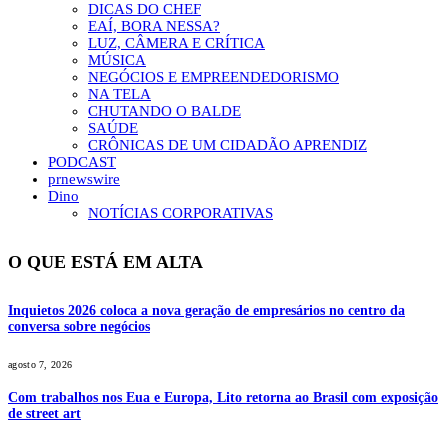
DICAS DO CHEF
EAÍ, BORA NESSA?
LUZ, CÂMERA E CRÍTICA
MÚSICA
NEGÓCIOS E EMPREENDEDORISMO
NA TELA
CHUTANDO O BALDE
SAÚDE
CRÔNICAS DE UM CIDADÃO APRENDIZ
PODCAST
prnewswire
Dino
NOTÍCIAS CORPORATIVAS
O QUE ESTÁ EM ALTA
Inquietos 2026 coloca a nova geração de empresários no centro da
conversa sobre negócios
agosto 7, 2026
Com trabalhos nos Eua e Europa, Lito retorna ao Brasil com exposição
de street art