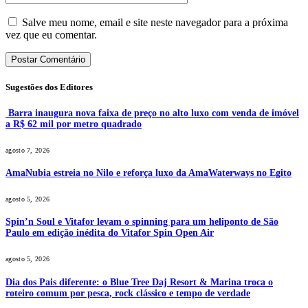
Salve meu nome, email e site neste navegador para a próxima
vez que eu comentar.
Sugestões dos Editores
Barra inaugura nova faixa de preço no alto luxo com venda de imóvel
a R$ 62 mil por metro quadrado
agosto 7, 2026
AmaNubia estreia no Nilo e reforça luxo da AmaWaterways no Egito
agosto 5, 2026
Spin’n Soul e Vitafor levam o spinning para um heliponto de São
Paulo em edição inédita do Vitafor Spin Open Air
agosto 5, 2026
Dia dos Pais diferente: o Blue Tree Daj Resort & Marina troca o
roteiro comum por pesca, rock clássico e tempo de verdade