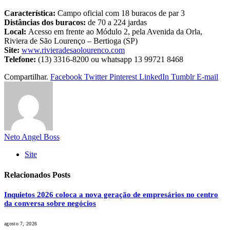
Característica:
Campo oficial com 18 buracos de par 3
Distâncias dos buracos:
de 70 a 224 jardas
Local:
Acesso em frente ao Módulo 2, pela Avenida da Orla,
Riviera de São Lourenço – Bertioga (SP)
Site:
www.rivieradesaolourenco.com
Telefone:
(13) 3316-8200 ou whatsapp 13 99721 8468
Compartilhar.
Facebook
Twitter
Pinterest
LinkedIn
Tumblr
E-mail
Neto Angel Boss
Site
Relacionados
Posts
Inquietos 2026 coloca a nova geração de empresários no centro
da conversa sobre negócios
agosto 7, 2026