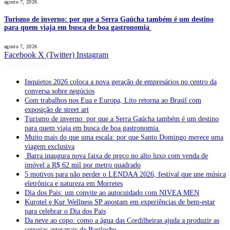
agosto 7, 2026
Turismo de inverno: por que a Serra Gaúcha também é um destino
para quem viaja em busca de boa gastronomia
agosto 7, 2026
Facebook
X (Twitter)
Instagram
Notícias Boss
Inquietos 2026 coloca a nova geração de empresários no centro da
conversa sobre negócios
Com trabalhos nos Eua e Europa, Lito retorna ao Brasil com
exposição de street art
Turismo de inverno: por que a Serra Gaúcha também é um destino
para quem viaja em busca de boa gastronomia
Muito mais do que uma escala: por que Santo Domingo merece uma
viagem exclusiva
Barra inaugura nova faixa de preço no alto luxo com venda de
imóvel a R$ 62 mil por metro quadrado
5 motivos para não perder o LENDAA 2026, festival que une música
eletrônica e natureza em Morretes
Dia dos Pais: um convite ao autocuidado com NIVEA MEN
Kurotel e Kur Wellness SP apostam em experiências de bem-estar
para celebrar o Dia dos Pais
Da neve ao copo: como a água das Cordilheiras ajuda a produzir as
cervejas artesanais de Bariloche