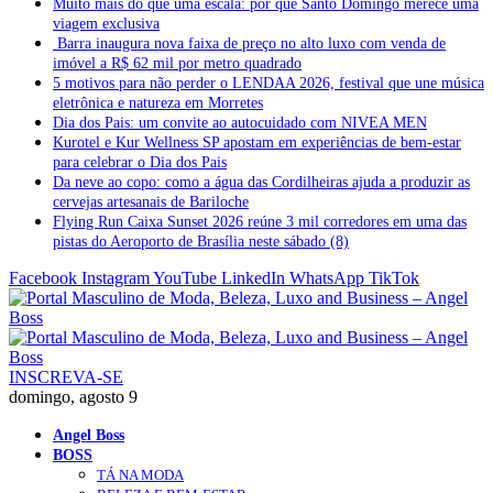
Muito mais do que uma escala: por que Santo Domingo merece uma
viagem exclusiva
Barra inaugura nova faixa de preço no alto luxo com venda de
imóvel a R$ 62 mil por metro quadrado
5 motivos para não perder o LENDAA 2026, festival que une música
eletrônica e natureza em Morretes
Dia dos Pais: um convite ao autocuidado com NIVEA MEN
Kurotel e Kur Wellness SP apostam em experiências de bem-estar
para celebrar o Dia dos Pais
Da neve ao copo: como a água das Cordilheiras ajuda a produzir as
cervejas artesanais de Bariloche
Flying Run Caixa Sunset 2026 reúne 3 mil corredores em uma das
pistas do Aeroporto de Brasília neste sábado (8)
Facebook
Instagram
YouTube
LinkedIn
WhatsApp
TikTok
INSCREVA-SE
domingo, agosto 9
Angel Boss
BOSS
TÁ NA MODA