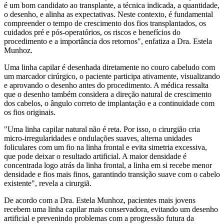
é um bom candidato ao transplante, a técnica indicada, a quantidade,
o desenho, e alinha as expectativas. Neste contexto, é fundamental
compreender o tempo de crescimento dos fios transplantados, os
cuidados pré e pós-operatórios, os riscos e benefícios do
procedimento e a importância dos retornos", enfatiza a Dra. Estela
Munhoz.
Uma linha capilar é desenhada diretamente no couro cabeludo com
um marcador cirúrgico, o paciente participa ativamente, visualizando
e aprovando o desenho antes do procedimento. A médica ressalta
que o desenho também considera a direção natural de crescimento
dos cabelos, o ângulo correto de implantação e a continuidade com
os fios originais.
"Uma linha capilar natural não é reta. Por isso, o cirurgião cria
micro-irregularidades e ondulações suaves, alterna unidades
foliculares com um fio na linha frontal e evita simetria excessiva,
que pode deixar o resultado artificial. A maior densidade é
concentrada logo atrás da linha frontal, a linha em si recebe menor
densidade e fios mais finos, garantindo transição suave com o cabelo
existente", revela a cirurgiã.
De acordo com a Dra. Estela Munhoz, pacientes mais jovens
recebem uma linha capilar mais conservadora, evitando um desenho
artificial e prevenindo problemas com a progressão futura da