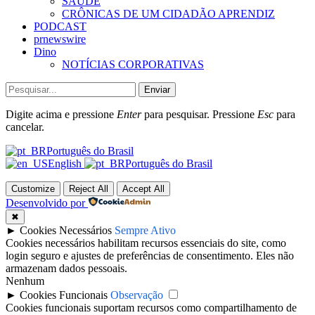
SAÚDE
CRÔNICAS DE UM CIDADÃO APRENDIZ
PODCAST
prnewswire
Dino
NOTÍCIAS CORPORATIVAS
Enviar
Digite acima e pressione
Enter
para pesquisar. Pressione
Esc
para
cancelar.
Português do Brasil
English
Português do Brasil
Customize
Reject All
Accept All
Desenvolvido por
✖
►
Cookies Necessários
Sempre Ativo
Cookies necessários habilitam recursos essenciais do site, como
login seguro e ajustes de preferências de consentimento. Eles não
armazenam dados pessoais.
Nenhum
►
Cookies Funcionais
Observação
Cookies funcionais suportam recursos como compartilhamento de