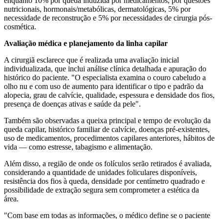
enquanto 10% por queda induzida por medicamentos, por questões
nutricionais, hormonais/metabólicas, dermatológicas, 5% por
necessidade de reconstrução e 5% por necessidades de cirurgia pós-
cosmética.
Avaliação médica e planejamento da linha capilar
A cirurgiã esclarece que é realizada uma avaliação inicial
individualizada, que inclui análise clínica detalhada e apuração do
histórico do paciente. "O especialista examina o couro cabeludo a
olho nu e com uso de aumento para identificar o tipo e padrão da
alopecia, grau de calvície, qualidade, espessura e densidade dos fios,
presença de doenças ativas e saúde da pele".
Também são observadas a queixa principal e tempo de evolução da
queda capilar, histórico familiar de calvície, doenças pré-existentes,
uso de medicamentos, procedimentos capilares anteriores, hábitos de
vida — como estresse, tabagismo e alimentação.
Além disso, a região de onde os folículos serão retirados é avaliada,
considerando a quantidade de unidades foliculares disponíveis,
resistência dos fios à queda, densidade por centímetro quadrado e
possibilidade de extração segura sem comprometer a estética da
área.
"Com base em todas as informações, o médico define se o paciente