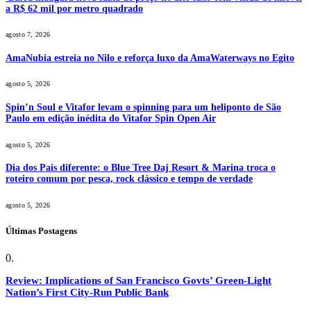
a R$ 62 mil por metro quadrado
agosto 7, 2026
AmaNubia estreia no Nilo e reforça luxo da AmaWaterways no Egito
agosto 5, 2026
Spin’n Soul e Vitafor levam o spinning para um heliponto de São
Paulo em edição inédita do Vitafor Spin Open Air
agosto 5, 2026
Dia dos Pais diferente: o Blue Tree Daj Resort & Marina troca o
roteiro comum por pesca, rock clássico e tempo de verdade
agosto 5, 2026
Últimas Postagens
Review: Implications of San Francisco Govts’ Green-Light
Nation’s First City-Run Public Bank