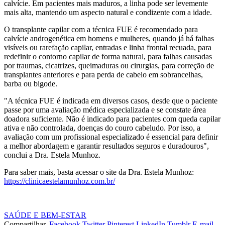
calvície. Em pacientes mais maduros, a linha pode ser levemente
mais alta, mantendo um aspecto natural e condizente com a idade.
O transplante capilar com a técnica FUE é recomendado para
calvície androgenética em homens e mulheres, quando já há falhas
visíveis ou rarefação capilar, entradas e linha frontal recuada, para
redefinir o contorno capilar de forma natural, para falhas causadas
por traumas, cicatrizes, queimaduras ou cirurgias, para correção de
transplantes anteriores e para perda de cabelo em sobrancelhas,
barba ou bigode.
"A técnica FUE é indicada em diversos casos, desde que o paciente
passe por uma avaliação médica especializada e se constate área
doadora suficiente. Não é indicado para pacientes com queda capilar
ativa e não controlada, doenças do couro cabeludo. Por isso, a
avaliação com um profissional especializado é essencial para definir
a melhor abordagem e garantir resultados seguros e duradouros",
conclui a Dra. Estela Munhoz.
Para saber mais, basta acessar o site da Dra. Estela Munhoz:
https://clinicaestelamunhoz.com.br/
SAÚDE E BEM-ESTAR
Compartilhar.
Facebook
Twitter
Pinterest
LinkedIn
Tumblr
E-mail