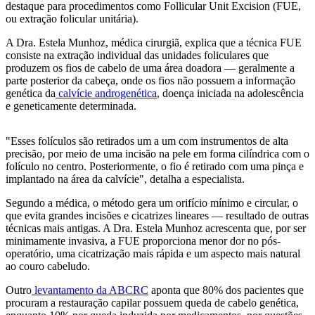
destaque para procedimentos como Follicular Unit Excision (FUE,
ou extração folicular unitária).
A Dra. Estela Munhoz, médica cirurgiã, explica que a técnica FUE
consiste na extração individual das unidades foliculares que
produzem os fios de cabelo de uma área doadora — geralmente a
parte posterior da cabeça, onde os fios não possuem a informação
genética da
calvície androgenética
, doença iniciada na adolescência
e geneticamente determinada.
"Esses folículos são retirados um a um com instrumentos de alta
precisão, por meio de uma incisão na pele em forma cilíndrica com o
folículo no centro. Posteriormente, o fio é retirado com uma pinça e
implantado na área da calvície", detalha a especialista.
Segundo a médica, o método gera um orifício mínimo e circular, o
que evita grandes incisões e cicatrizes lineares — resultado de outras
técnicas mais antigas. A Dra. Estela Munhoz acrescenta que, por ser
minimamente invasiva, a FUE proporciona menor dor no pós-
operatório, uma cicatrização mais rápida e um aspecto mais natural
ao couro cabeludo.
Outro
levantamento da ABCRC
aponta que 80% dos pacientes que
procuram a restauração capilar possuem queda de cabelo genética,