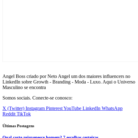
Angel Boss criado por Neto Angel um dos maiores influencers no
LinkedIn sobre Growth - Branding - Moda - Luxo. Aqui o Universo
Masculino se encontra
Somos sociais. Conecte-se conosco:
X (Twitter)
Instagram
Pinterest
YouTube
LinkedIn
WhatsApp
Reddit
TikTok
Últimas Postagens
Qual corte rejuvenesce homem? 7 escolhas certeiras