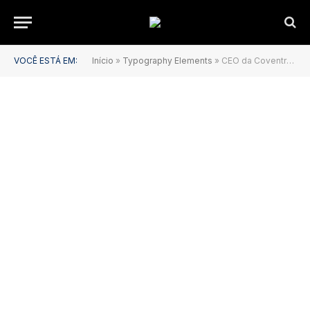
VOCÊ ESTÁ EM:
Início
»
Typography Elements
»
CEO da Coventry, Reid Buerger, Homenageado pela Finseca com o ID Twenty de 2025 na NAILBA 44