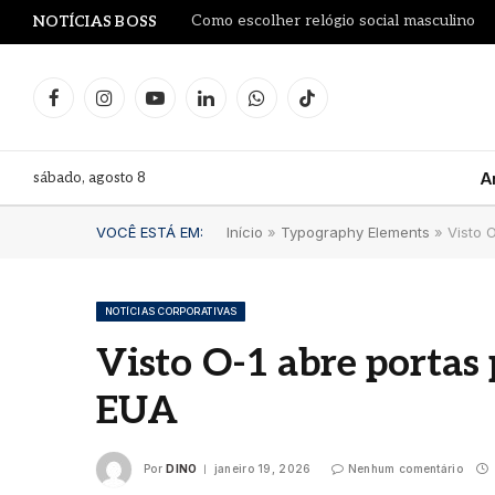
Como escolher relógio social masculino
NOTÍCIAS BOSS
Facebook
Instagram
YouTube
LinkedIn
WhatsApp
TikTok
sábado, agosto 8
A
VOCÊ ESTÁ EM:
Início
»
Typography Elements
»
Visto 
NOTÍCIAS CORPORATIVAS
Visto O-1 abre portas 
Dia d
EUA
Blue
Mari
comu
Por
DINO
janeiro 19, 2026
Nenhum comentário
clás
verd