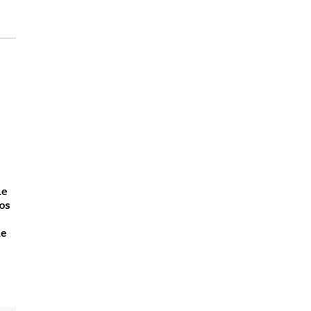
de
os
de