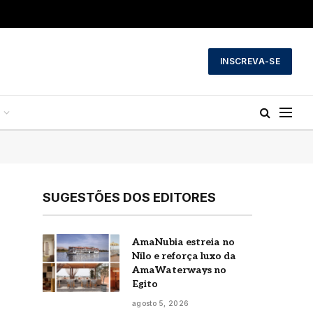
INSCREVA-SE
SUGESTÕES DOS EDITORES
s
a
AmaNubia estreia no
o
Nilo e reforça luxo da
AmaWaterways no
r
Egito
agosto 5, 2026