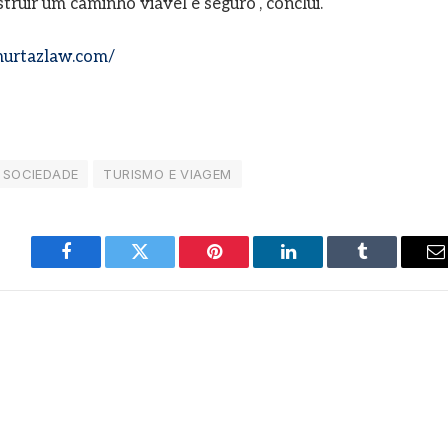
struir um caminho viável e seguro", conclui.
murtazlaw.com/
SOCIEDADE
TURISMO E VIAGEM
Facebook
Twitter
Pinterest
LinkedIn
Tumblr
E
m