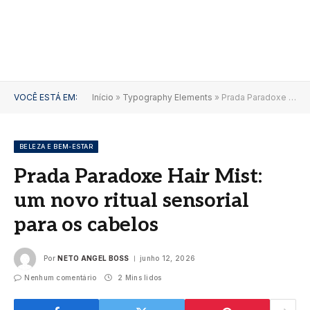
VOCÊ ESTÁ EM:
Início
»
Typography Elements
»
Prada Paradoxe Hair Mist: um novo ritual sensorial para os cabelos
BELEZA E BEM-ESTAR
Prada Paradoxe Hair Mist:
um novo ritual sensorial
para os cabelos
Por
NETO ANGEL BOSS
junho 12, 2026
Nenhum comentário
2 Mins lidos