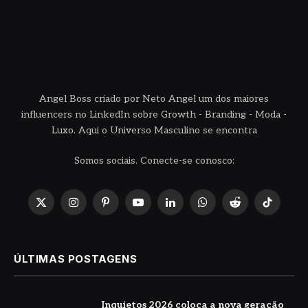
Angel Boss criado por Neto Angel um dos maiores
influencers no LinkedIn sobre Growth - Branding - Moda -
Luxo. Aqui o Universo Masculino se encontra
Somos sociais. Conecte-se conosco:
X
Instagram
Pinterest
YouTube
LinkedIn
WhatsApp
Reddit
TikTok
(Twitter)
ÚLTIMAS POSTAGENS
Inquietos 2026 coloca a nova geração