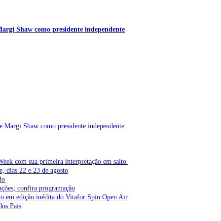
 Margi Shaw como presidente independente
de Margi Shaw como presidente independente
Week com sua primeira interpretação em salto
e, dias 22 e 23 de agosto
do
ações; confira programação
lo em edição inédita do Vitafor Spin Open Air
dos Pais