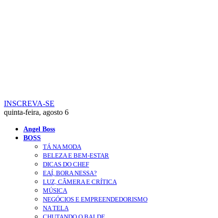
INSCREVA-SE
quinta-feira, agosto 6
Angel Boss
BOSS
TÁ NA MODA
BELEZA E BEM-ESTAR
DICAS DO CHEF
EAÍ, BORA NESSA?
LUZ, CÂMERA E CRÍTICA
MÚSICA
NEGÓCIOS E EMPREENDEDORISMO
NA TELA
CHUTANDO O BALDE