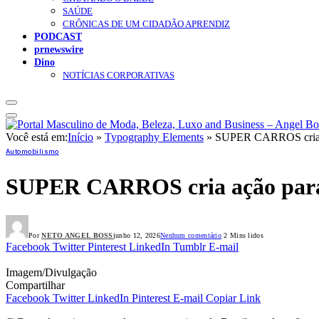
SAÚDE
CRÔNICAS DE UM CIDADÃO APRENDIZ
PODCAST
prnewswire
Dino
NOTÍCIAS CORPORATIVAS
Você está em:
Início
»
Typography Elements
»
SUPER CARROS cria aç
Automobilismo
SUPER CARROS cria ação para 
Por
NETO ANGEL BOSS
junho 12, 2026
Nenhum comentário
2 Mins lidos
Facebook
Twitter
Pinterest
LinkedIn
Tumblr
E-mail
Imagem/Divulgação
Compartilhar
Facebook
Twitter
LinkedIn
Pinterest
E-mail
Copiar Link