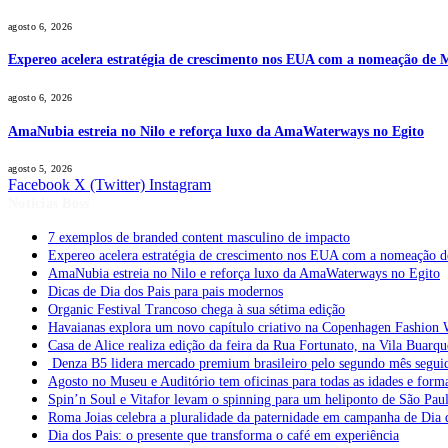
agosto 6, 2026
Expereo acelera estratégia de crescimento nos EUA com a nomeação de
agosto 6, 2026
AmaNubia estreia no Nilo e reforça luxo da AmaWaterways no Egito
agosto 5, 2026
Facebook
X (Twitter)
Instagram
Notícias Boss
7 exemplos de branded content masculino de impacto
Expereo acelera estratégia de crescimento nos EUA com a nomeação 
AmaNubia estreia no Nilo e reforça luxo da AmaWaterways no Egito
Dicas de Dia dos Pais para pais modernos
Organic Festival Trancoso chega à sua sétima edição
Havaianas explora um novo capítulo criativo na Copenhagen Fashion 
Casa de Alice realiza edição da feira da Rua Fortunato, na Vila Buarqu
Denza B5 lidera mercado premium brasileiro pelo segundo mês segui
Agosto no Museu e Auditório tem oficinas para todas as idades e form
Spin’n Soul e Vitafor levam o spinning para um heliponto de São Pau
Roma Joias celebra a pluralidade da paternidade em campanha de Dia 
Dia dos Pais: o presente que transforma o café em experiência