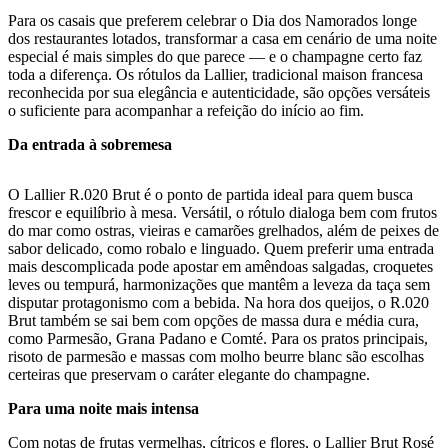
Para os casais que preferem celebrar o Dia dos Namorados longe
dos restaurantes lotados, transformar a casa em cenário de uma noite
especial é mais simples do que parece — e o champagne certo faz
toda a diferença. Os rótulos da Lallier, tradicional maison francesa
reconhecida por sua elegância e autenticidade, são opções versáteis
o suficiente para acompanhar a refeição do início ao fim.
Da entrada à sobremesa
O Lallier R.020 Brut é o ponto de partida ideal para quem busca
frescor e equilíbrio à mesa. Versátil, o rótulo dialoga bem com frutos
do mar como ostras, vieiras e camarões grelhados, além de peixes de
sabor delicado, como robalo e linguado. Quem preferir uma entrada
mais descomplicada pode apostar em amêndoas salgadas, croquetes
leves ou tempurá, harmonizações que mantêm a leveza da taça sem
disputar protagonismo com a bebida. Na hora dos queijos, o R.020
Brut também se sai bem com opções de massa dura e média cura,
como Parmesão, Grana Padano e Comté. Para os pratos principais,
risoto de parmesão e massas com molho beurre blanc são escolhas
certeiras que preservam o caráter elegante do champagne.
Para uma noite mais intensa
Com notas de frutas vermelhas, cítricos e flores, o Lallier Brut Rosé