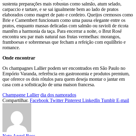
sustenta preparações mais robustas como salmão, atum selado,
carpaccio e tartare, e se sai igualmente bem ao lado de pratos
elaborados como magret de pato e cordeiro. Queijos cremosos como
Brie e Camembert funcionam como uma pausa elegante entre os
pratos, enquanto massas delicadas com salmão ou ravioli de ricota
mantêm a harmonia da taça. Para encerrar a noite, o Brut Rosé
encontra seu par mais natural nas frutas vermelhas: morangos,
framboesas e sobremesas que fecham a refeição com equilíbrio e
romance.
Onde encontrar
Os champagnes Lallier podem ser encontrados em São Paulo no
Empório Varanda, referência em gastronomia e produtos premium,
que oferece os dois rótulos para quem deseja montar o jantar em
casa com a sofisticação de uma maison francesa.
Champagne Lallier
dia dos namorados
Compartilhar.
Facebook
Twitter
Pinterest
LinkedIn
Tumblr
E-mail
Neto Angel Boss