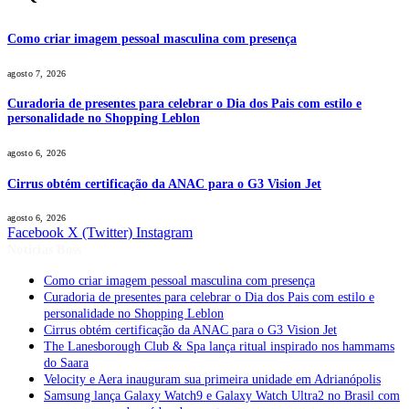
Como criar imagem pessoal masculina com presença
agosto 7, 2026
Curadoria de presentes para celebrar o Dia dos Pais com estilo e
personalidade no Shopping Leblon
agosto 6, 2026
Cirrus obtém certificação da ANAC para o G3 Vision Jet
agosto 6, 2026
Facebook
X (Twitter)
Instagram
Notícias Boss
Como criar imagem pessoal masculina com presença
Curadoria de presentes para celebrar o Dia dos Pais com estilo e
personalidade no Shopping Leblon
Cirrus obtém certificação da ANAC para o G3 Vision Jet
The Lanesborough Club & Spa lança ritual inspirado nos hammams
do Saara
Velocity e Aera inauguram sua primeira unidade em Adrianópolis
Samsung lança Galaxy Watch9 e Galaxy Watch Ultra2 no Brasil com