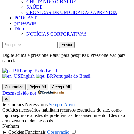
CHUTANDO O BALDE
SAÚDE
CRÔNICAS DE UM CIDADÃO APRENDIZ
PODCAST
prnewswire
Dino
NOTÍCIAS CORPORATIVAS
Enviar
Digite acima e pressione
Enter
para pesquisar. Pressione
Esc
para
cancelar.
Português do Brasil
English
Português do Brasil
Customize
Reject All
Accept All
Desenvolvido por
✖
►
Cookies Necessários
Sempre Ativo
Cookies necessários habilitam recursos essenciais do site, como
login seguro e ajustes de preferências de consentimento. Eles não
armazenam dados pessoais.
Nenhum
►
Cookies Funcionais
Observação