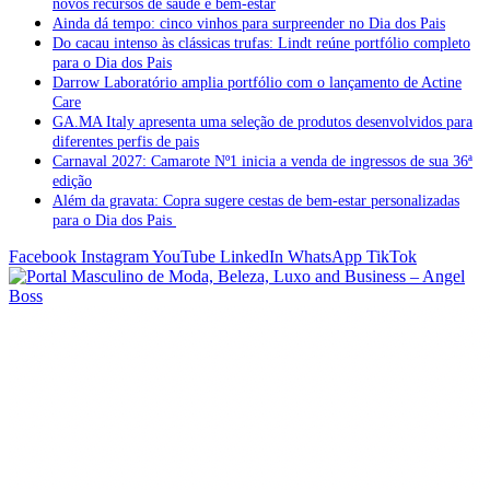
novos recursos de saúde e bem-estar
Ainda dá tempo: cinco vinhos para surpreender no Dia dos Pais
Do cacau intenso às clássicas trufas: Lindt reúne portfólio completo
para o Dia dos Pais
Darrow Laboratório amplia portfólio com o lançamento de Actine
Care
GA.MA Italy apresenta uma seleção de produtos desenvolvidos para
diferentes perfis de pais
Carnaval 2027: Camarote Nº1 inicia a venda de ingressos de sua 36ª
edição
Além da gravata: Copra sugere cestas de bem-estar personalizadas
para o Dia dos Pais
Facebook
Instagram
YouTube
LinkedIn
WhatsApp
TikTok