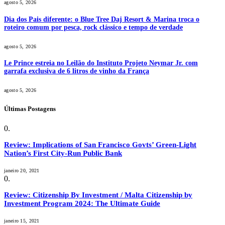
agosto 5, 2026
Dia dos Pais diferente: o Blue Tree Daj Resort & Marina troca o
roteiro comum por pesca, rock clássico e tempo de verdade
agosto 5, 2026
Le Prince estreia no Leilão do Instituto Projeto Neymar Jr. com
garrafa exclusiva de 6 litros de vinho da França
agosto 5, 2026
Últimas Postagens
Review: Implications of San Francisco Govts’ Green-Light
Nation’s First City-Run Public Bank
janeiro 20, 2021
Review: Citizenship By Investment / Malta Citizenship by
Investment Program 2024: The Ultimate Guide
janeiro 15, 2021