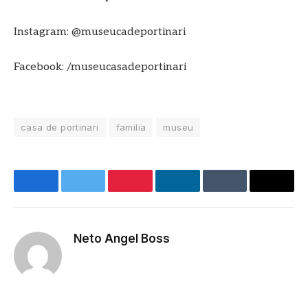
Instagram: @museucadeportinari
Facebook: /museucasadeportinari
casa de portinari
familia
museu
Facebook
Twitter
Pinterest
LinkedIn
Tumblr
E-
mail
Neto Angel Boss
Site