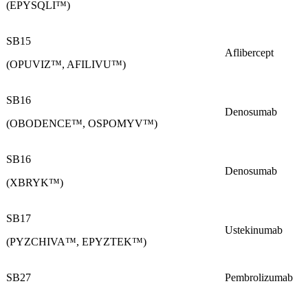
(EPYSQLI™)
SB15
Aflibercept
(OPUVIZ™, AFILIVU™)
SB16
Denosumab
(OBODENCE™, OSPOMYV™)
SB16
Denosumab
(XBRYK™)
SB17
Ustekinumab
(PYZCHIVA™, EPYZTEK™)
SB27
Pembrolizumab