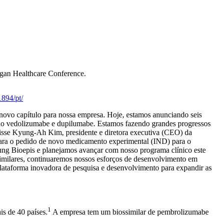
rgan Healthcare Conference.
894/pt/
ovo capítulo para nossa empresa. Hoje, estamos anunciando seis
indo vedolizumabe e dupilumabe. Estamos fazendo grandes progressos
 disse Kyung-Ah Kim, presidente e diretora executiva (CEO) da
ra o pedido de novo medicamento experimental (IND) para o
ung Bioepis e planejamos avançar com nosso programa clínico este
imilares, continuaremos nossos esforços de desenvolvimento em
ataforma inovadora de pesquisa e desenvolvimento para expandir as
1
is de 40 países.
A empresa tem um biossimilar de pembrolizumabe