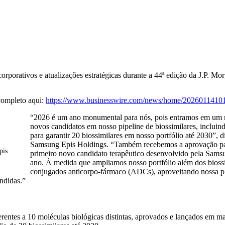
orativos e atualizações estratégicas durante a 44ª edição da J.P. Mo
completo aqui:
https://www.businesswire.com/news/home/20260114101
“2026 é um ano monumental para nós, pois entramos em um n
novos candidatos em nosso pipeline de biossimilares, inclu
para garantir 20 biossimilares em nosso portfólio até 2030”,
Samsung Epis Holdings. “Também recebemos a aprovação pa
pis
primeiro novo candidato terapêutico desenvolvido pela Sams
ano. À medida que ampliamos nosso portfólio além dos bioss
conjugados anticorpo-fármaco (ADCs), aproveitando nossa pl
endidas.”
entes a 10 moléculas biológicas distintas, aprovados e lançados em ma