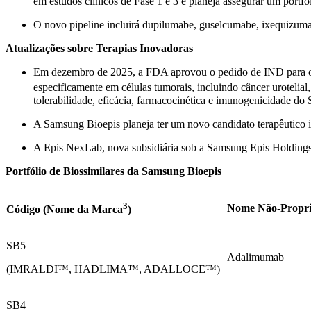
em estudos clínicos de Fase 1 e 3 e planeja assegurar um portfól
O novo pipeline incluirá dupilumabe, guselcumabe, ixequizum
Atualizações sobre Terapias Inovadoras
Em dezembro de 2025, a FDA aprovou o pedido de IND para o 
especificamente em células tumorais, incluindo câncer urotelia
tolerabilidade, eficácia, farmacocinética e imunogenicidade do
A Samsung Bioepis planeja ter um novo candidato terapêutico i
A Epis NexLab, nova subsidiária sob a Samsung Epis Holdings,
Portfólio de Biossimilares da Samsung Bioepis
3
Nome Não-Propri
Código (Nome da Marca
)
SB5
Adalimumab
(IMRALDI™, HADLIMA™, ADALLOCE™)
SB4