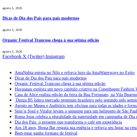
agosto 5, 2026
Dicas de Dia dos Pais para pais modernos
agosto 5, 2026
Organic Festival Trancoso chega à sua sétima edição
agosto 5, 2026
Facebook
X (Twitter)
Instagram
Notícias Boss
AmaNubia estreia no Nilo e reforça luxo da AmaWaterways no Egito
Dicas de Dia dos Pais para pais modernos
Organic Festival Trancoso chega à sua sétima edição
Havaianas explora um novo capítulo criativo na Copenhagen Fashion 
Casa de Alice realiza edição da feira da Rua Fortunato, na Vila Buarqu
Denza B5 lidera mercado premium brasileiro pelo segundo mês segui
Agosto no Museu e Auditório tem oficinas para todas as idades e form
Spin’n Soul e Vitafor levam o spinning para um heliponto de São Pau
Roma Joias celebra a pluralidade da paternidade em campanha de Dia 
Dia dos Pais: o presente que transforma o café em experiência
Aos 18 anos, Bossa Bar resgata sua essência e reforça seu lugar na cen
Bem-estar ganha formato de festival