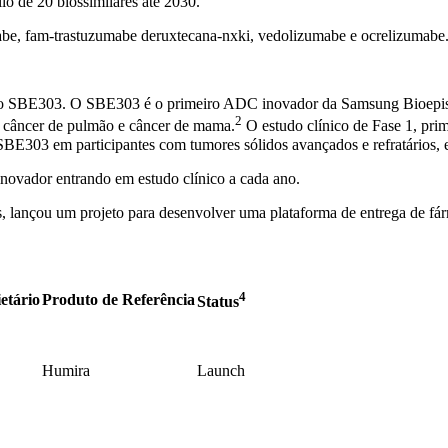
io de 20 biossimilares até 2030.
abe, fam-trastuzumabe deruxtecana-nxki, vedolizumabe e ocrelizumabe
SBE303. O SBE303 é o primeiro ADC inovador da Samsung Bioepis, pr
2
l, câncer de pulmão e câncer de mama.
O estudo clínico de Fase 1, pri
 SBE303 em participantes com tumores sólidos avançados e refratários, e
novador entrando em estudo clínico a cada ano.
 lançou um projeto para desenvolver uma plataforma de entrega de fá
4
etário
Produto de Referência
Status
Humira
Launch