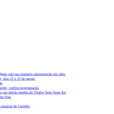
Week com sua primeira interpretação em salto
e, dias 22 e 23 de agosto
do
ações; confira programação
lo em edição inédita do Vitafor Spin Open Air
dos Pais
a musical de Curitiba