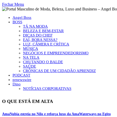
Fechar Menu
Angel Boss
BOSS
TÁ NA MODA
BELEZA E BEM-ESTAR
DICAS DO CHEF
EAÍ, BORA NESSA?
LUZ, CÂMERA E CRÍTICA
MÚSICA
NEGÓCIOS E EMPREENDEDORISMO
NA TELA
CHUTANDO O BALDE
SAÚDE
CRÔNICAS DE UM CIDADÃO APRENDIZ
PODCAST
prnewswire
Dino
NOTÍCIAS CORPORATIVAS
O QUE ESTÁ EM ALTA
AmaNubia estreia no Nilo e reforça luxo da AmaWaterways no Egito