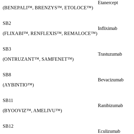
Etanercept
(BENEPALI™, BRENZYS™, ETOLOCE™)
SB2
Infliximab
(FLIXABI™, RENFLEXIS™, REMALOCE™)
SB3
Trastuzumab
(ONTRUZANT™, SAMFENET™)
SB8
Bevacizumab
(AYBINTIO™)
SB11
Ranibizumab
(BYOOVIZ™, AMELIVU™)
SB12
Eculizumab