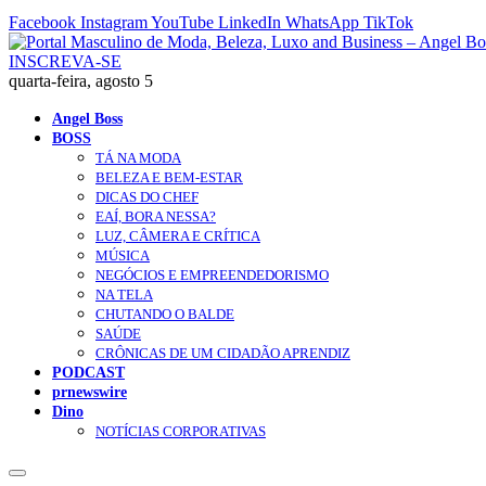
Facebook
Instagram
YouTube
LinkedIn
WhatsApp
TikTok
INSCREVA-SE
quarta-feira, agosto 5
Angel Boss
BOSS
TÁ NA MODA
BELEZA E BEM-ESTAR
DICAS DO CHEF
EAÍ, BORA NESSA?
LUZ, CÂMERA E CRÍTICA
MÚSICA
NEGÓCIOS E EMPREENDEDORISMO
NA TELA
CHUTANDO O BALDE
SAÚDE
CRÔNICAS DE UM CIDADÃO APRENDIZ
PODCAST
prnewswire
Dino
NOTÍCIAS CORPORATIVAS