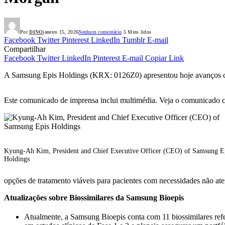
Por
DINO
janeiro 15, 2026
Nenhum comentário
5 Mins lidos
Facebook
Twitter
Pinterest
LinkedIn
Tumblr
E-mail
Compartilhar
Facebook
Twitter
LinkedIn
Pinterest
E-mail
Copiar Link
A Samsung Epis Holdings (KRX: 0126Z0) apresentou hoje avanços corp
Este comunicado de imprensa inclui multimédia. Veja o comunicado 
Kyung-Ah Kim, President and Chief Executive Officer (CEO) of Samsung E
Holdings
opções de tratamento viáveis ​​para pacientes com necessidades não at
Atualizações sobre Biossimilares da Samsung Bioepis
Atualmente, a Samsung Bioepis conta com 11 biossimilares refer