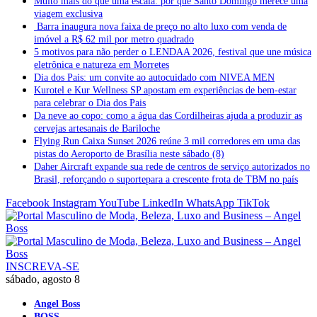
Muito mais do que uma escala: por que Santo Domingo merece uma
viagem exclusiva
Barra inaugura nova faixa de preço no alto luxo com venda de
imóvel a R$ 62 mil por metro quadrado
5 motivos para não perder o LENDAA 2026, festival que une música
eletrônica e natureza em Morretes
Dia dos Pais: um convite ao autocuidado com NIVEA MEN
Kurotel e Kur Wellness SP apostam em experiências de bem-estar
para celebrar o Dia dos Pais
Da neve ao copo: como a água das Cordilheiras ajuda a produzir as
cervejas artesanais de Bariloche
Flying Run Caixa Sunset 2026 reúne 3 mil corredores em uma das
pistas do Aeroporto de Brasília neste sábado (8)
Daher Aircraft expande sua rede de centros de serviço autorizados no
Brasil, reforçando o suportepara a crescente frota de TBM no país
Facebook
Instagram
YouTube
LinkedIn
WhatsApp
TikTok
INSCREVA-SE
sábado, agosto 8
Angel Boss
BOSS