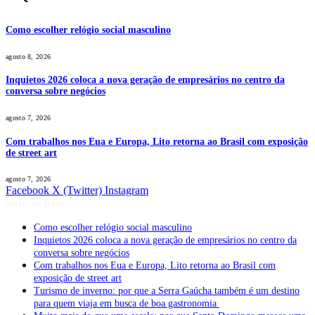
Como escolher relógio social masculino
agosto 8, 2026
Inquietos 2026 coloca a nova geração de empresários no centro da
conversa sobre negócios
agosto 7, 2026
Com trabalhos nos Eua e Europa, Lito retorna ao Brasil com exposição
de street art
agosto 7, 2026
Facebook
X (Twitter)
Instagram
Notícias Boss
Como escolher relógio social masculino
Inquietos 2026 coloca a nova geração de empresários no centro da
conversa sobre negócios
Com trabalhos nos Eua e Europa, Lito retorna ao Brasil com
exposição de street art
Turismo de inverno: por que a Serra Gaúcha também é um destino
para quem viaja em busca de boa gastronomia