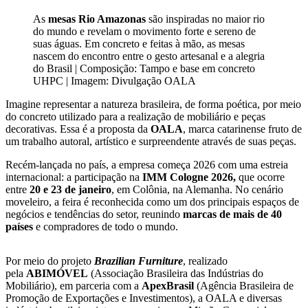
As
mesas Rio Amazonas
são inspiradas no maior rio
do mundo e revelam o movimento forte e sereno de
suas águas. Em concreto e feitas à mão, as mesas
nascem do encontro entre o gesto artesanal e a alegria
do Brasil | Composição: Tampo e base em concreto
UHPC | Imagem: Divulgação OALA
Imagine representar a natureza brasileira, de forma poética, por meio
do concreto utilizado para a realização de mobiliário e peças
decorativas. Essa é a proposta da
OALA
, marca catarinense fruto de
um trabalho autoral, artístico e surpreendente através de suas peças.
Recém-lançada no país, a empresa começa 2026 com uma estreia
internacional: a participação na
IMM Cologne 2026,
que ocorre
entre
20 e 23 de janeiro
, em Colônia, na Alemanha. No cenário
moveleiro, a feira é reconhecida como um dos principais espaços de
negócios e tendências do setor, reunindo
marcas de mais de 40
países
e compradores de todo o mundo.
Por meio do projeto
Brazilian Furniture
, realizado
pela
ABIMÓVEL
(Associação Brasileira das Indústrias do
Mobiliário), em parceria com a
ApexBrasil
(Agência Brasileira de
Promoção de Exportações e Investimentos), a OALA e diversas