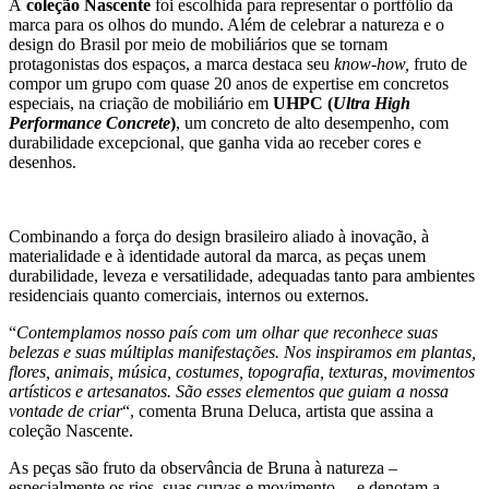
A
coleção Nascente
foi escolhida para representar o portfólio da
marca para os olhos do mundo. Além de celebrar a natureza e o
design do Brasil por meio de mobiliários que se tornam
protagonistas dos espaços, a marca destaca seu
know-how,
fruto de
compor um grupo com quase 20 anos de expertise em concretos
especiais, na criação de mobiliário em
UHPC (
Ultra High
Performance Concrete
)
, um concreto de alto desempenho, com
durabilidade excepcional, que ganha vida ao receber cores e
desenhos.
Combinando a força do design brasileiro aliado à inovação, à
materialidade e à identidade autoral da marca, as peças unem
durabilidade, leveza e versatilidade, adequadas tanto para ambientes
residenciais quanto comerciais, internos ou externos.
“
Contemplamos nosso país com um olhar que reconhece suas
belezas e suas múltiplas manifestações. Nos inspiramos em plantas,
flores, animais, música, costumes, topografia, texturas, movimentos
artísticos e artesanatos. São esses elementos que guiam a nossa
vontade de criar
“, comenta Bruna Deluca, artista que assina a
coleção Nascente.
As peças são fruto da observância de Bruna à natureza –
especialmente os rios, suas curvas e movimento –, e denotam a