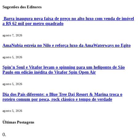
Sugestões dos Editores
Barra inaugura nova faixa de preço no alto luxo com venda de imóvel
a R$ 62 mil por metro quadrado
agosto 7, 2026
AmaNubia estreia no Nilo e reforça luxo da AmaWaterways no Egito
agosto 5, 2026
Spin’n Soul e Vitafor levam o spinning para um heliponto de São
Paulo em edição inédita do Vitafor Spin Open Air
agosto 5, 2026
Dia dos Pais diferente: o Blue Tree Daj Resort & Marina troca o
roteiro comum por pesca, rock clássico e tempo de verdade
agosto 5, 2026
Últimas Postagens