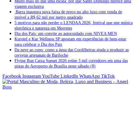
Muito mais do que uma escala: por que Santo Domingo merece uma
viagem exclusiva
Barra inaugura nova faixa de preço no alto luxo com venda de
imóvel a R$ 62 mil por metro quadrado
5 motivos para não perder o LENDAA 2026, festival que une música
eletrônica e natureza em Morretes
Dia dos Pais: um convite ao autocuidado com NIVEA MEN
Kurotel e Kur Wellness SP apostam em experiências de bem-estar
para celebrar o Dia dos Pais
Da neve ao copo: como a água das Cordilheiras ajuda a produzir as
cervejas artesanais de Bariloche
Flying Run Caixa Sunset 2026 reúne 3 mil corredores em uma das
pistas do Aeroporto de Brasília neste sábado (8)
Facebook
Instagram
YouTube
LinkedIn
WhatsApp
TikTok