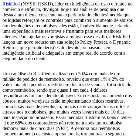
Riskified
(NYSE: RSKD), líder em inteligência de risco e fraude no
comércio eletrônico, divulgou hoje uma análise de pesquisa que
destaca um dilema crescente na experiência do cliente:àmedida que
os lojistas reforçam os controles para combater o aumento de abusos
em devoluções e reembolsos, eles estão, inadvertidamente, criando
uma experiência mais restritiva e frustrante para seus melhores
clientes. Para ajudar os varejistas a mitigar esse desafio, a Riskified
lançou um novo recurso em sua solução Policy Protect, o Dynamic
Returns, que permite decisões de devolução baseadas em
inteligência artificial e adaptadas em tempo real de acordo com a
elegibilidade do cliente.
Uma análise da Riskified, realizada em 2024 com mais de um
milhão de pedidos de reembolso, revelou que entre 1% e 2% do
valor total dos pedidos, medido em dólares de vendas, foi solicitado
como reembolso, sendo que quase 1 em cada 4 dólares
reivindicados foi considerado abusivo. Em resposta ao aumento dos
abusos, muitos varejistas estão implementando táticas restritivas,
como taxas fixas de devolução, prazos de devolução mais curtos e
atrasos nos reembolsos, que muitas vezes levam mais de 10 dias
para inspeção no armazém. Essas medidas frustram os bons clientes,
já que 68% dos compradores não retornam após um reembolso
demorar mais de cinco dias (NRF). A demora nos reembolsos
também aumenta os custos operacionais, tornando-se a segunda