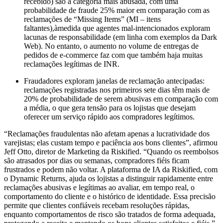
recebido) são a categoria mais abusada, com uma
probabilidade de fraude 25% maior em comparação com as
reclamações de “Missing Items” (MI – itens
faltantes),àmedida que agentes mal-intencionados exploram
lacunas de responsabilidade (em linha com exemplos da Dark
Web). No entanto, o aumento no volume de entregas de
pedidos de e-commerce faz com que também haja muitas
reclamações legítimas de INR.
Fraudadores exploram janelas de reclamação antecipadas:
reclamações registradas nos primeiros sete dias têm mais de
20% de probabilidade de serem abusivas em comparação com
a média, o que gera tensão para os lojistas que desejam
oferecer um serviço rápido aos compradores legítimos.
“Reclamações fraudulentas não afetam apenas a lucratividade dos
varejistas; elas custam tempo e paciência aos bons clientes”, afirmou
Jeff Otto, diretor de Marketing da Riskified. “Quando os reembolsos
são atrasados por dias ou semanas, compradores fiéis ficam
frustrados e podem não voltar. A plataforma de IA da Riskified, com
o Dynamic Returns, ajuda os lojistas a distinguir rapidamente entre
reclamações abusivas e legítimas ao avaliar, em tempo real, o
comportamento do cliente e o histórico de identidade. Essa precisão
permite que clientes confiáveis recebam resoluções rápidas,
enquanto comportamentos de risco são tratados de forma adequada,