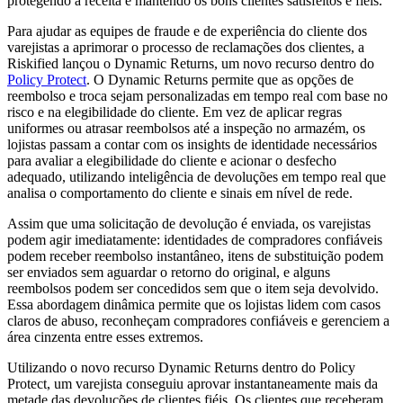
protegendo a receita e mantendo os bons clientes satisfeitos e fiéis.”
Para ajudar as equipes de fraude e de experiência do cliente dos
varejistas a aprimorar o processo de reclamações dos clientes, a
Riskified lançou o Dynamic Returns, um novo recurso dentro do
Policy Protect
. O Dynamic Returns permite que as opções de
reembolso e troca sejam personalizadas em tempo real com base no
risco e na elegibilidade do cliente. Em vez de aplicar regras
uniformes ou atrasar reembolsos até a inspeção no armazém, os
lojistas passam a contar com os insights de identidade necessários
para avaliar a elegibilidade do cliente e acionar o desfecho
adequado, utilizando inteligência de devoluções em tempo real que
analisa o comportamento do cliente e sinais em nível de rede.
Assim que uma solicitação de devolução é enviada, os varejistas
podem agir imediatamente: identidades de compradores confiáveis
podem receber reembolso instantâneo, itens de substituição podem
ser enviados sem aguardar o retorno do original, e alguns
reembolsos podem ser concedidos sem que o item seja devolvido.
Essa abordagem dinâmica permite que os lojistas lidem com casos
claros de abuso, reconheçam compradores confiáveis e gerenciem a
área cinzenta entre esses extremos.
Utilizando o novo recurso Dynamic Returns dentro do Policy
Protect, um varejista conseguiu aprovar instantaneamente mais da
metade das devoluções de clientes fiéis. Os clientes que receberam