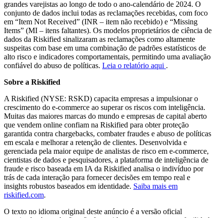
grandes varejistas ao longo de todo o ano-calendário de 2024. O
conjunto de dados inclui todas as reclamações recebidas, com foco
em “Item Not Received” (INR – item não recebido) e “Missing
Items” (MI – itens faltantes). Os modelos proprietários de ciência de
dados da Riskified sinalizaram as reclamações como altamente
suspeitas com base em uma combinação de padrões estatísticos de
alto risco e indicadores comportamentais, permitindo uma avaliação
confiável do abuso de políticas.
Leia o relatório aqui
.
Sobre a Riskified
A Riskified (NYSE: RSKD) capacita empresas a impulsionar o
crescimento do e-commerce ao superar os riscos com inteligência.
Muitas das maiores marcas do mundo e empresas de capital aberto
que vendem online confiam na Riskified para obter proteção
garantida contra chargebacks, combater fraudes e abuso de políticas
em escala e melhorar a retenção de clientes. Desenvolvida e
gerenciada pela maior equipe de analistas de risco em e-commerce,
cientistas de dados e pesquisadores, a plataforma de inteligência de
fraude e risco baseada em IA da Riskified analisa o indivíduo por
trás de cada interação para fornecer decisões em tempo real e
insights robustos baseados em identidade.
Saiba mais em
riskified.com
.
O texto no idioma original deste anúncio é a versão oficial