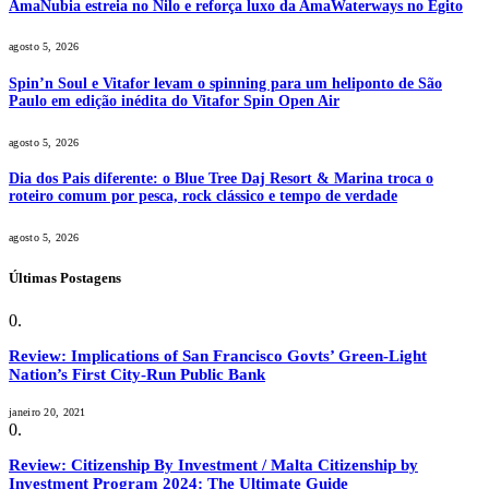
AmaNubia estreia no Nilo e reforça luxo da AmaWaterways no Egito
agosto 5, 2026
Spin’n Soul e Vitafor levam o spinning para um heliponto de São
Paulo em edição inédita do Vitafor Spin Open Air
agosto 5, 2026
Dia dos Pais diferente: o Blue Tree Daj Resort & Marina troca o
roteiro comum por pesca, rock clássico e tempo de verdade
agosto 5, 2026
Últimas Postagens
Review: Implications of San Francisco Govts’ Green-Light
Nation’s First City-Run Public Bank
janeiro 20, 2021
Review: Citizenship By Investment / Malta Citizenship by
Investment Program 2024: The Ultimate Guide