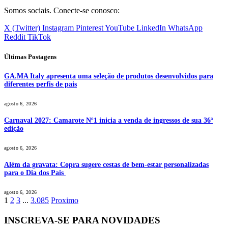
Somos sociais. Conecte-se conosco:
X (Twitter)
Instagram
Pinterest
YouTube
LinkedIn
WhatsApp
Reddit
TikTok
Últimas Postagens
GA.MA Italy apresenta uma seleção de produtos desenvolvidos para
diferentes perfis de pais
agosto 6, 2026
Carnaval 2027: Camarote Nº1 inicia a venda de ingressos de sua 36ª
edição
agosto 6, 2026
Além da gravata: Copra sugere cestas de bem-estar personalizadas
para o Dia dos Pais
agosto 6, 2026
1
2
3
...
3.085
Proximo
INSCREVA-SE PARA NOVIDADES