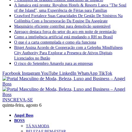
A Jamaica está pronta: Royalton Hotels & Resorts Lança “The Soul
of the Island”, uma Experiência de Férias para Famílias
Crawford Fortalece Suas Capacidades De Gestão De Sinistros Na
Colômbia Com a Incorporação Da Equipe Da Asegúrate
Maquinário eficiente contribui para demolição sustentável
Aproaço destaca força do setor do aço em noite de premiação
Como a inteligência artificial está mudando o RH no Brasil
O que é a carta contemplada e como ela funciona
Bitget Assina Acordo de Cooperação com a Gelephu Mindfulness
City Authority Para Explorar a Presença de Ativos Digitais
Licenciados no Butão
O risco do Setembro Amarelo para as empresas
Facebook
Instagram
YouTube
LinkedIn
WhatsApp
TikTok
INSCREVA-SE
quinta-feira, agosto 6
Angel Boss
BOSS
TÁ NA MODA
BELEZA E BEM-ESTAR