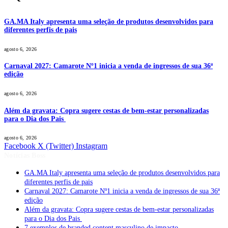
GA.MA Italy apresenta uma seleção de produtos desenvolvidos para
diferentes perfis de pais
agosto 6, 2026
Carnaval 2027: Camarote Nº1 inicia a venda de ingressos de sua 36ª
edição
agosto 6, 2026
Além da gravata: Copra sugere cestas de bem-estar personalizadas
para o Dia dos Pais
agosto 6, 2026
Facebook
X (Twitter)
Instagram
Notícias Boss
GA.MA Italy apresenta uma seleção de produtos desenvolvidos para
diferentes perfis de pais
Carnaval 2027: Camarote Nº1 inicia a venda de ingressos de sua 36ª
edição
Além da gravata: Copra sugere cestas de bem-estar personalizadas
para o Dia dos Pais
7 exemplos de branded content masculino de impacto