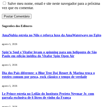
Salve meu nome, email e site neste navegador para a próxima
vez que eu comentar.
Sugestões dos Editores
AmaNubia estreia no Nilo e reforça luxo da AmaWaterways no Egito
agosto 5, 2026
Spin’n Soul e Vitafor levam o spinning para um heliponto de São
Paulo em edição inédita do Vitafor Spin Open Air
agosto 5, 2026
Dia dos Pais diferente: o Blue Tree Daj Resort & Marina troca o
roteiro comum por pesca, rock clássico e tempo de verdade
agosto 5, 2026
Le Prince estreia no Leilão do Instituto Projeto Neymar Jr. com
garrafa exclusiva de 6 litros de vinho da França
agosto 5, 2026