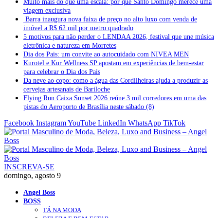
Muito mais do que uma escala: por que Santo Domingo merece uma
viagem exclusiva
Barra inaugura nova faixa de preço no alto luxo com venda de
imóvel a R$ 62 mil por metro quadrado
5 motivos para não perder o LENDAA 2026, festival que une música
eletrônica e natureza em Morretes
Dia dos Pais: um convite ao autocuidado com NIVEA MEN
Kurotel e Kur Wellness SP apostam em experiências de bem-estar
para celebrar o Dia dos Pais
Da neve ao copo: como a água das Cordilheiras ajuda a produzir as
cervejas artesanais de Bariloche
Flying Run Caixa Sunset 2026 reúne 3 mil corredores em uma das
pistas do Aeroporto de Brasília neste sábado (8)
Facebook
Instagram
YouTube
LinkedIn
WhatsApp
TikTok
INSCREVA-SE
domingo, agosto 9
Angel Boss
BOSS
TÁ NA MODA