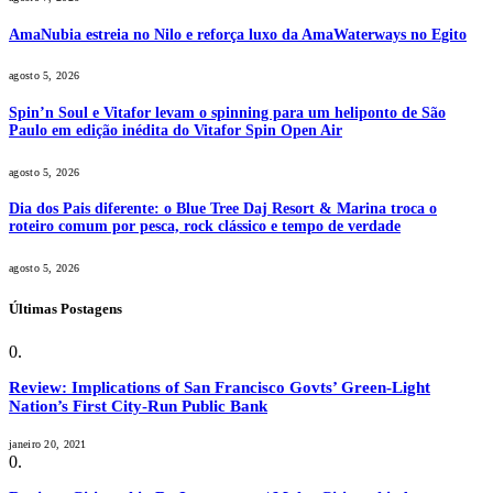
AmaNubia estreia no Nilo e reforça luxo da AmaWaterways no Egito
agosto 5, 2026
Spin’n Soul e Vitafor levam o spinning para um heliponto de São
Paulo em edição inédita do Vitafor Spin Open Air
agosto 5, 2026
Dia dos Pais diferente: o Blue Tree Daj Resort & Marina troca o
roteiro comum por pesca, rock clássico e tempo de verdade
agosto 5, 2026
Últimas Postagens
Review: Implications of San Francisco Govts’ Green-Light
Nation’s First City-Run Public Bank
janeiro 20, 2021