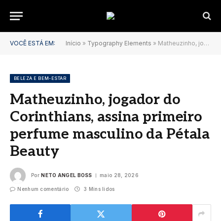
VOCÊ ESTÁ EM:
Início
»
Typography Elements
»
Matheuzinho, jogador do Corinthians, assina primeiro perfume masculino da Pétala Beauty
BELEZA E BEM-ESTAR
Matheuzinho, jogador do
Corinthians, assina primeiro
perfume masculino da Pétala
Beauty
Por
NETO ANGEL BOSS
maio 28, 2026
Nenhum comentário
3 Mins lidos